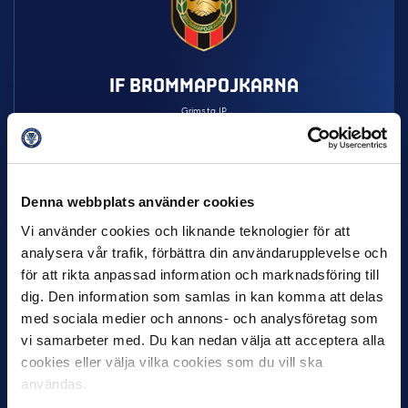
IF BROMMAPOJKARNA
Grimsta IP
IOS
ANDROID
Denna webbplats använder cookies
Vi använder cookies och liknande teknologier för att
analysera vår trafik, förbättra din användarupplevelse och
för att rikta anpassad information och marknadsföring till
dig. Den information som samlas in kan komma att delas
med sociala medier och annons- och analysföretag som
vi samarbeter med. Du kan nedan välja att acceptera alla
IF ELFSBORG
cookies eller välja vilka cookies som du vill ska
användas.
Borås Arena