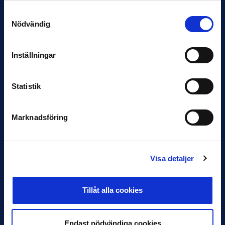
IOS
ANDROID
Samtyckesval
Nödvändig
Inställningar
Statistik
Marknadsföring
IFK GÖTEBORG
Gamla Ullevi
Visa detaljer
IOS
ANDROID
Tillåt alla cookies
Endast nödvändiga cookies