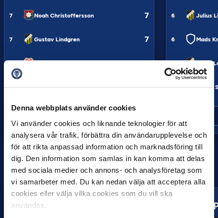
7
7
Noah Christoffersson
6
Julius 
7
7
Gustav Lindgren
6
Mads Kr
6
9
Charlie Rosenqvist
9
Amor L
6
9
Tobias Heintz
9
Tobias 
Denna webbplats använder cookies
SE MER
Vi använder cookies och liknande teknologier för att
analysera vår trafik, förbättra din användarupplevelse och
för att rikta anpassad information och marknadsföring till
dig. Den information som samlas in kan komma att delas
med sociala medier och annons- och analysföretag som
LAG
vi samarbeter med. Du kan nedan välja att acceptera alla
cookies eller välja vilka cookies som du vill ska
FORM
INSLÄP
användas.