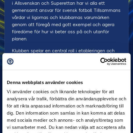
i Allsvenskan och Superettan har vi alla ett
gemensamt ansvar för svensk fotboll. Tillsammans
vårdar vi ligornas och klubbarnas varumärken
genom att föregå med gott exempel och agera
föredöme för hur vi beter oss på och utanför
planen.
Klubben spelar en central roll i etableringen och
utvärderingen av Uppförandekoden och verkar för
att dess värdegrund ska genomsyra hela klubbens
verksamhet, från A-lag till ungdomslag, publik och
övriga personer som på något sätt representerar
Denna webbplats använder cookies
klubben. Vi skall tillsammans arbeta för att
Vi använder cookies och liknande teknologier för att
kontinuerligt förbättra arbetet och följa de
analysera vår trafik, förbättra din användarupplevelse och
rekommendationer som en tredjepartsrevision kan
för att rikta anpassad information och marknadsföring till
ge.
dig. Den information som samlas in kan komma att delas
Vi vill ha en fotboll där:
med sociala medier och annons- och analysföretag som
vi samarbeter med. Du kan nedan välja att acceptera alla
• Alla känner sig välkomna, oavsett kön, sexuell