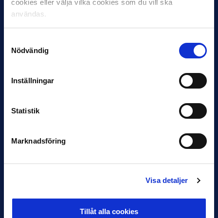
cookies eller välja vilka cookies som du vill ska
läggning, religion, etnicitet eller nationalitet
användas.
• Alla känner sig trygga och säkra att gå på våra
arrangemang
Samtyckesval
Nödvändig
• Vi arbetar tillsammans för att bejaka den
positiva stämningen på våra läktare
Inställningar
• Vi alla visar respekt för varandra oavsett om det
rör spelet, spelarna, domarna, ledarna, anställda,
Statistik
förtroendevalda och publiken.
För oss handlar fotboll om rättvisa, respekt,
Marknadsföring
värdighet och glädje – och vi agerar för att visa
det.
Visa detaljer
Tillåt alla cookies