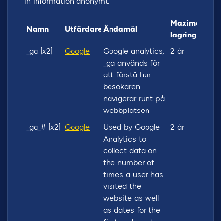
in information anonymt.
Maximal
Namn
Utfärdare
Ändamål
lagringstid
_ga [x2]
Google
Google analytics,
2 år
_ga används för
att förstå hur
besökaren
navigerar runt på
webbplatsen
_ga_# [x2]
Google
Used by Google
2 år
Analytics to
collect data on
the number of
times a user has
visited the
website as well
as dates for the