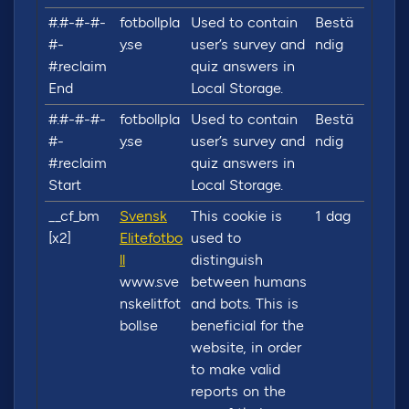
#.#-#-#-
fotbollpla
Used to contain
Bestä
#-
y.se
user’s survey and
ndig
#.reclaim
quiz answers in
End
Local Storage.
#.#-#-#-
fotbollpla
Used to contain
Bestä
#-
y.se
user’s survey and
ndig
#.reclaim
quiz answers in
Start
Local Storage.
__cf_bm
Svensk
This cookie is
1 dag
[x2]
Elitefotbo
used to
ll
distinguish
www.sve
between humans
nskelitfot
and bots. This is
boll.se
beneficial for the
website, in order
to make valid
reports on the