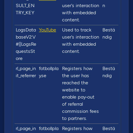
SULT_EN
user’s interaction
n
TRY_KEY
with embedded
content.
LogsData
YouTube
Used to track
Bestä
baseV2:V
user’s interaction
ndig
#||LogsRe
with embedded
questsSt
content.
ore
rl_page_in
fotbollpla
Registers how
Bestä
it_referrer
y.se
the user has
ndig
reached the
website to
enable pay-out
of referral
commission fees
to partners.
rl_page_in
fotbollpla
Registers how
Bestä