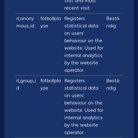
first and most
recent visit.
rl_anony
fotbollpla
Registers
Bestä
mous_id
y.se
statistical data
ndig
on users'
behaviour on the
website. Used for
internal analytics
by the website
operator.
rl_group_i
fotbollpla
Registers
Bestä
d
y.se
statistical data
ndig
on users'
behaviour on the
website. Used for
internal analytics
by the website
operator.