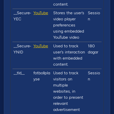
content.
__Secure-
YouTube
Stores the user's
Sessio
YEC
video player
n
preferences
using embedded
YouTube video
__Secure-
YouTube
Used to track
180
YNID
user’s interaction
dagar
with embedded
content.
__tld__
fotbollpla
Used to track
Sessio
y.se
visitors on
n
multiple
websites, in
order to present
relevant
advertisement