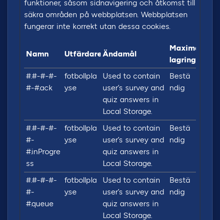
funktioner, såsom sidnavigering och åtkomst till
säkra områden på webbplatsen. Webbplatsen
fungerar inte korrekt utan dessa cookies.
Maximal
Namn
Utfärdare
Ändamål
lagringstid
#.#-#-#-
fotbollpla
Used to contain
Bestä
#-#.ack
y.se
user’s survey and
ndig
quiz answers in
Local Storage.
#.#-#-#-
fotbollpla
Used to contain
Bestä
#-
y.se
user’s survey and
ndig
#.inProgre
quiz answers in
ss
Local Storage.
#.#-#-#-
fotbollpla
Used to contain
Bestä
#-
y.se
user’s survey and
ndig
#.queue
quiz answers in
Local Storage.