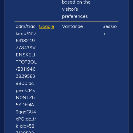
based on the
visitor's
preferences.
ddm/trac
Google
Väntande
Sessio
kimp/N17
n
64182.49
77843SV
ENSKELI
TFOTBOL
/B311946
38.39583
9800;dc_
pre=CMv
N0NTZh
5YDFblA
9ggdGU4
xPQ;dc_tr
k_aid=58