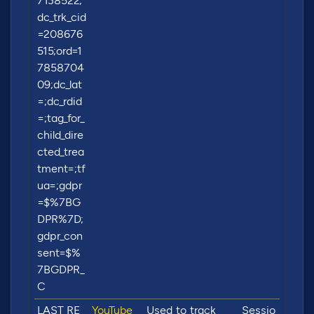
7138522;
dc_trk_cid
=208676
515;ord=1
7858704
09;dc_lat
=;dc_rdid
=;tag_for_
child_dire
cted_trea
tment=;tf
ua=;gdpr
=$%7BG
DPR%7D;
gdpr_con
sent=$%
7BGDPR_
C
LAST_RE
YouTube
Used to track
Sessio