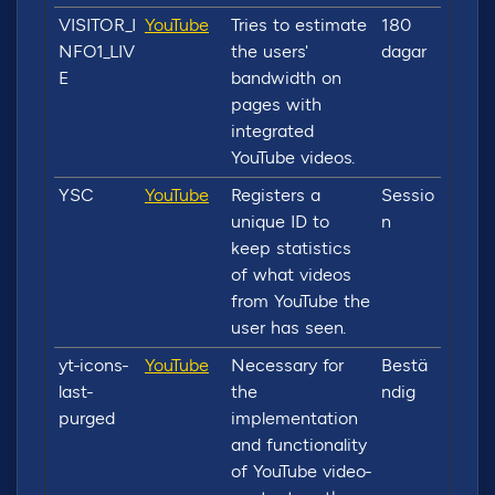
VISITOR_I
YouTube
Tries to estimate
180
NFO1_LIV
the users'
dagar
E
bandwidth on
pages with
integrated
YouTube videos.
YSC
YouTube
Registers a
Sessio
unique ID to
n
keep statistics
of what videos
from YouTube the
user has seen.
yt-icons-
YouTube
Necessary for
Bestä
last-
the
ndig
purged
implementation
and functionality
of YouTube video-