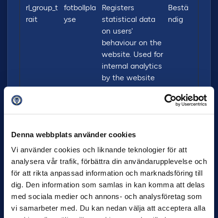
rl_group_t
fotbollpla
Registers
Bestä
rait
y.se
statistical data
ndig
on users'
behaviour on the
website. Used for
internal analytics
by the website
operator.
rl_session
fotbollpla
Collects data on
Bestä
y.se
the user's visits
ndig
to the website,
Denna webbplats använder cookies
such as the
Vi använder cookies och liknande teknologier för att
number of visits,
analysera vår trafik, förbättra din användarupplevelse och
average time
för att rikta anpassad information och marknadsföring till
spent on the
dig. Den information som samlas in kan komma att delas
website and
med sociala medier och annons- och analysföretag som
what pages have
vi samarbeter med. Du kan nedan välja att acceptera alla
been loaded with