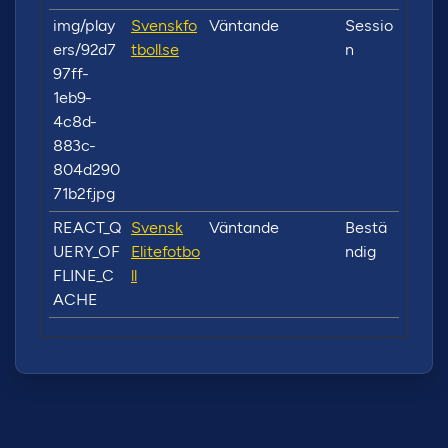
img/play
Svenskfo
Väntande
Sessio
ers/92d7
tboll.se
n
97ff-
1eb9-
4c8d-
883c-
804d290
71b2f.jpg
REACT_Q
Svensk
Väntande
Bestä
UERY_OF
Elitefotbo
ndig
FLINE_C
ll
ACHE