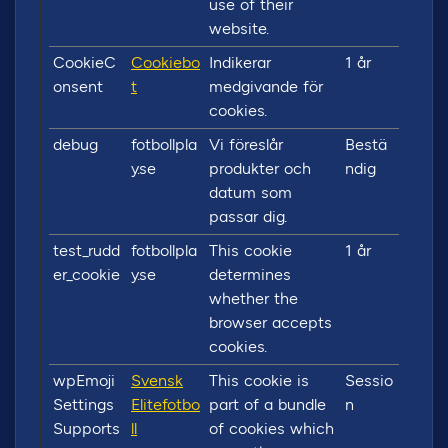
use of their
website.
CookieC
Cookiebo
Indikerar
1 år
onsent
t
medgivande för
cookies.
debug
fotbollpla
Vi föreslår
Bestä
y.se
produkter och
ndig
datum som
passar dig.
test_rudd
fotbollpla
This cookie
1 år
er_cookie
y.se
determines
whether the
browser accepts
cookies.
wpEmoji
Svensk
This cookie is
Sessio
Settings
Elitefotbo
part of a bundle
n
Supports
ll
of cookies which