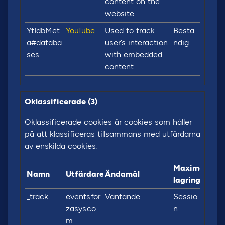
content on the
website.
YtIdbMet
YouTube
Used to track
Bestä
a#databa
user’s interaction
ndig
ses
with embedded
content.
Oklassificerade (3)
Oklassificerade cookies är cookies som håller
på att klassificeras tillsammans med utfärdarna
av enskilda cookies.
Maximal
Namn
Utfärdare
Ändamål
lagringstid
_track
events.for
Väntande
Sessio
zasys.co
n
m