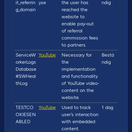
it_referrin
y.se
the user has
ndig
g_domain
reached the
website to
enable pay-out
of referral
commission fees
to partners.
ServiceW
YouTube
Necessary for
Bestä
orkerLogs
the
ndig
Database
implementation
#SWHeal
and functionality
thLog
of YouTube video-
content on the
website.
TESTCO
YouTube
Used to track
1 dag
OKIESEN
user’s interaction
ABLED
with embedded
content.