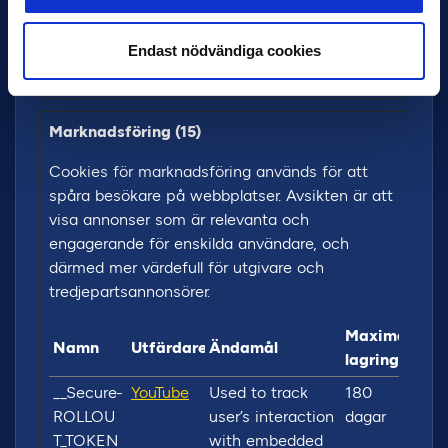
internal analytics
by the website
Endast nödvändiga cookies
operator.
Marknadsföring (15)
Cookies för marknadsföring används för att
spåra besökare på webbplatser. Avsikten är att
visa annonser som är relevanta och
engagerande för enskilda användare, och
därmed mer värdefull för utgivare och
tredjepartsannonsörer.
Maximal
Namn
Utfärdare
Ändamål
lagringstid
__Secure-
YouTube
Used to track
180
ROLLOU
user’s interaction
dagar
T_TOKEN
with embedded