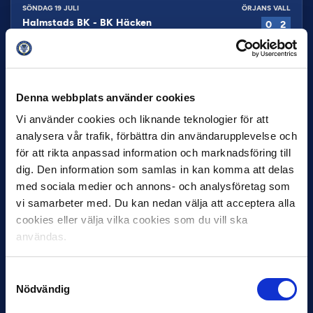
SÖNDAG 19 JULI
ÖRJANS VALL
Halmstads BK
-
BK Häcken
0
2
MÅNDAG 20 JULI
GAMLA ULLEVI
Örgryte IS
-
Djurgårdens IF
0
0
MÅNDAG 20 JULI
GULDFÅGELN ARENA, KALMAR
Denna webbplats använder cookies
Kalmar FF
-
Malmö FF
2
2
Vi använder cookies och liknande teknologier för att
OMGÅNG
14
analysera vår trafik, förbättra din användarupplevelse och
för att rikta anpassad information och marknadsföring till
FREDAG 24 JULI
HITACHI ENERGY ARENA
Västerås SK
-
Örgryte IS
2
0
dig. Den information som samlas in kan komma att delas
med sociala medier och annons- och analysföretag som
LÖRDAG 25 JULI
STORA VALLA A-PLAN
vi samarbeter med. Du kan nedan välja att acceptera alla
Degerfors IF
-
Djurgårdens IF
0
1
cookies eller välja vilka cookies som du vill ska
LÖRDAG 25 JULI
GULDFÅGELN ARENA, KALMAR
användas.
Kalmar FF
-
Mjällby AIF
2
1
SÖNDAG 26 JULI
GRIMSTA IP 1
Samtyckesval
IF Brommapojkarna
-
Hammarby
1
1
Nödvändig
SÖNDAG 26 JULI
STUDENTERNAS