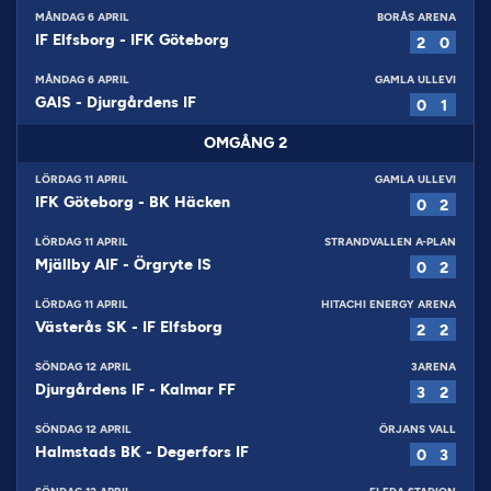
MÅNDAG 6 APRIL
BORÅS ARENA
IF Elfsborg
-
IFK Göteborg
2
0
MÅNDAG 6 APRIL
GAMLA ULLEVI
GAIS
-
Djurgårdens IF
0
1
OMGÅNG
2
LÖRDAG 11 APRIL
GAMLA ULLEVI
IFK Göteborg
-
BK Häcken
0
2
LÖRDAG 11 APRIL
STRANDVALLEN A-PLAN
Mjällby AIF
-
Örgryte IS
0
2
LÖRDAG 11 APRIL
HITACHI ENERGY ARENA
Västerås SK
-
IF Elfsborg
2
2
SÖNDAG 12 APRIL
3ARENA
Djurgårdens IF
-
Kalmar FF
3
2
SÖNDAG 12 APRIL
ÖRJANS VALL
Halmstads BK
-
Degerfors IF
0
3