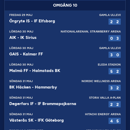
OMGÅNG
10
FREDAG 29 MAJ
GAMLA ULLEVI
Örgryte IS
-
IF Elfsborg
2
2
LÖRDAG 30 MAJ
NATIONALARENAN, STRAWBERRY ARENA
AIK
-
IK Sirius
0
3
LÖRDAG 30 MAJ
GAMLA ULLEVI
GAIS
-
Kalmar FF
3
0
LÖRDAG 30 MAJ
ELEDA STADION
Malmö FF
-
Halmstads BK
5
2
SÖNDAG 31 MAJ
NORDIC WELLNESS ARENA
BK Häcken
-
Hammarby
3
2
SÖNDAG 31 MAJ
STORA VALLA A-PLAN
Degerfors IF
-
IF Brommapojkarna
2
2
SÖNDAG 31 MAJ
HITACHI ENERGY ARENA
Västerås SK
-
IFK Göteborg
4
5