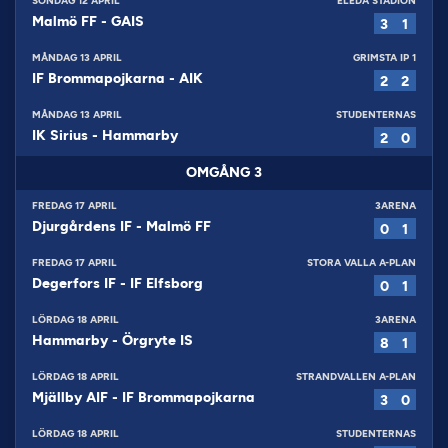
SÖNDAG 12 APRIL
ELEDA STADION
Malmö FF
-
GAIS
3
1
MÅNDAG 13 APRIL
GRIMSTA IP 1
IF Brommapojkarna
-
AIK
2
2
MÅNDAG 13 APRIL
STUDENTERNAS
IK Sirius
-
Hammarby
2
0
OMGÅNG
3
FREDAG 17 APRIL
3ARENA
Djurgårdens IF
-
Malmö FF
0
1
FREDAG 17 APRIL
STORA VALLA A-PLAN
Degerfors IF
-
IF Elfsborg
0
1
LÖRDAG 18 APRIL
3ARENA
Hammarby
-
Örgryte IS
8
1
LÖRDAG 18 APRIL
STRANDVALLEN A-PLAN
Mjällby AIF
-
IF Brommapojkarna
3
0
LÖRDAG 18 APRIL
STUDENTERNAS