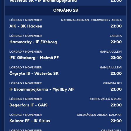
Västerås SK
-
IF Brommapojkarna
23:00
OMGÅNG
28
LÖRDAG 7 NOVEMBER
NATIONALARENAN, STRAWBERRY ARENA
AIK
-
BK Häcken
23:00
LÖRDAG 7 NOVEMBER
3ARENA
Hammarby
-
IF Elfsborg
23:00
LÖRDAG 7 NOVEMBER
GAMLA ULLEVI
IFK Göteborg
-
Malmö FF
23:00
LÖRDAG 7 NOVEMBER
GAMLA ULLEVI
Örgryte IS
-
Västerås SK
23:00
LÖRDAG 7 NOVEMBER
GRIMSTA IP 1
IF Brommapojkarna
-
Mjällby AIF
23:00
LÖRDAG 7 NOVEMBER
STORA VALLA A-PLAN
Degerfors IF
-
GAIS
23:00
LÖRDAG 7 NOVEMBER
GULDFÅGELN ARENA, KALMAR
Kalmar FF
-
IK Sirius
23:00
LÖRDAG 7 NOVEMBER
ÖRJANS VALL