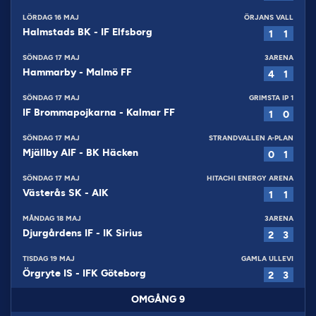
LÖRDAG 16 MAJ
ÖRJANS VALL
Halmstads BK
-
IF Elfsborg
1
1
SÖNDAG 17 MAJ
3ARENA
Hammarby
-
Malmö FF
4
1
SÖNDAG 17 MAJ
GRIMSTA IP 1
IF Brommapojkarna
-
Kalmar FF
1
0
SÖNDAG 17 MAJ
STRANDVALLEN A-PLAN
Mjällby AIF
-
BK Häcken
0
1
SÖNDAG 17 MAJ
HITACHI ENERGY ARENA
Västerås SK
-
AIK
1
1
MÅNDAG 18 MAJ
3ARENA
Djurgårdens IF
-
IK Sirius
2
3
TISDAG 19 MAJ
GAMLA ULLEVI
Örgryte IS
-
IFK Göteborg
2
3
OMGÅNG
9