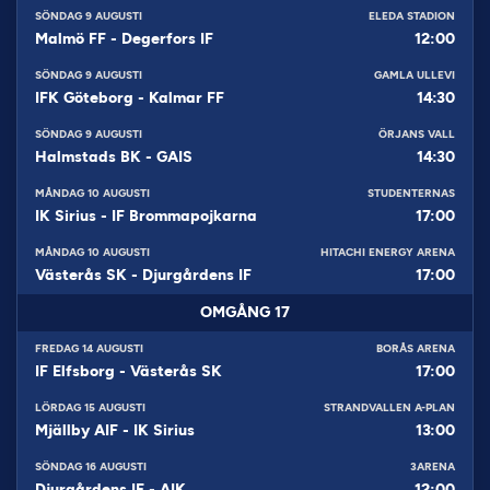
SÖNDAG 9 AUGUSTI
ELEDA STADION
Malmö FF
-
Degerfors IF
12:00
SÖNDAG 9 AUGUSTI
GAMLA ULLEVI
IFK Göteborg
-
Kalmar FF
14:30
SÖNDAG 9 AUGUSTI
ÖRJANS VALL
Halmstads BK
-
GAIS
14:30
MÅNDAG 10 AUGUSTI
STUDENTERNAS
IK Sirius
-
IF Brommapojkarna
17:00
MÅNDAG 10 AUGUSTI
HITACHI ENERGY ARENA
Västerås SK
-
Djurgårdens IF
17:00
OMGÅNG
17
FREDAG 14 AUGUSTI
BORÅS ARENA
IF Elfsborg
-
Västerås SK
17:00
LÖRDAG 15 AUGUSTI
STRANDVALLEN A-PLAN
Mjällby AIF
-
IK Sirius
13:00
SÖNDAG 16 AUGUSTI
3ARENA
Djurgårdens IF
-
AIK
12:00