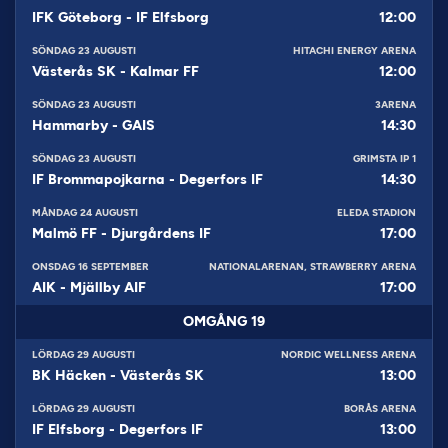
IFK Göteborg
-
IF Elfsborg
12:00
SÖNDAG 23 AUGUSTI
HITACHI ENERGY ARENA
Västerås SK
-
Kalmar FF
12:00
SÖNDAG 23 AUGUSTI
3ARENA
Hammarby
-
GAIS
14:30
SÖNDAG 23 AUGUSTI
GRIMSTA IP 1
IF Brommapojkarna
-
Degerfors IF
14:30
MÅNDAG 24 AUGUSTI
ELEDA STADION
Malmö FF
-
Djurgårdens IF
17:00
ONSDAG 16 SEPTEMBER
NATIONALARENAN, STRAWBERRY ARENA
AIK
-
Mjällby AIF
17:00
OMGÅNG
19
LÖRDAG 29 AUGUSTI
NORDIC WELLNESS ARENA
BK Häcken
-
Västerås SK
13:00
LÖRDAG 29 AUGUSTI
BORÅS ARENA
IF Elfsborg
-
Degerfors IF
13:00