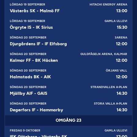
LÖRDAG 19 SEPTEMBER
HITACHI ENERGY ARENA
Västerås SK
-
Malmö FF
13:00
LÖRDAG 19 SEPTEMBER
GAMLA ULLEVI
Örgryte IS
-
IK Sirius
15:30
SÖNDAG 20 SEPTEMBER
3ARENA
Djurgårdens IF
-
IF Elfsborg
12:00
SÖNDAG 20 SEPTEMBER
GULDFÅGELN ARENA, KALMAR
Kalmar FF
-
BK Häcken
12:00
SÖNDAG 20 SEPTEMBER
ÖRJANS VALL
Halmstads BK
-
AIK
12:00
SÖNDAG 20 SEPTEMBER
STRANDVALLEN A-PLAN
Mjällby AIF
-
GAIS
14:30
SÖNDAG 20 SEPTEMBER
STORA VALLA A-PLAN
Degerfors IF
-
Hammarby
14:30
OMGÅNG
23
FREDAG 9 OKTOBER
GAMLA ULLEVI
IFK Göteborg
-
Västerås SK
17:00