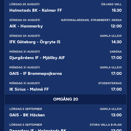
LÖRDAG 29 AUGUSTI
ÖRJANS VALL
Halmstads BK
-
Kalmar FF
15:30
SÖNDAG 30 AUGUSTI
NATIONALARENAN, STRAWBERRY ARENA
AIK
-
Hammarby
12:00
SÖNDAG 30 AUGUSTI
GAMLA ULLEVI
IFK Göteborg
-
Örgryte IS
14:30
MÅNDAG 31 AUGUSTI
3ARENA
Djurgårdens IF
-
Mjällby AIF
17:00
MÅNDAG 31 AUGUSTI
GAMLA ULLEVI
GAIS
-
IF Brommapojkarna
17:00
MÅNDAG 31 AUGUSTI
STUDENTERNAS
IK Sirius
-
Malmö FF
17:00
OMGÅNG
20
LÖRDAG 5 SEPTEMBER
GAMLA ULLEVI
GAIS
-
BK Häcken
13:00
LÖRDAG 5 SEPTEMBER
STORA VALLA B-PLAN
Degerfors IF
-
Halmstads BK
13:00