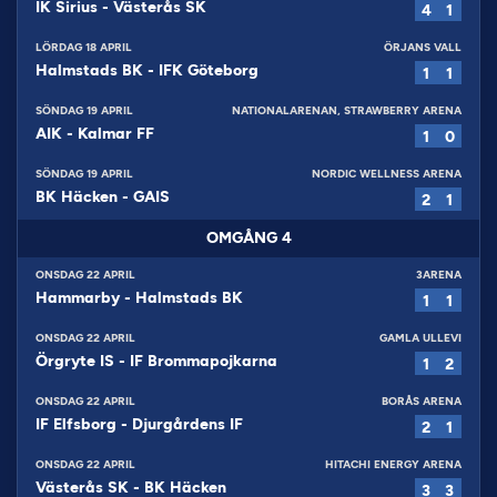
IK Sirius
-
Västerås SK
4
1
LÖRDAG 18 APRIL
ÖRJANS VALL
Halmstads BK
-
IFK Göteborg
1
1
SÖNDAG 19 APRIL
NATIONALARENAN, STRAWBERRY ARENA
AIK
-
Kalmar FF
1
0
SÖNDAG 19 APRIL
NORDIC WELLNESS ARENA
BK Häcken
-
GAIS
2
1
OMGÅNG
4
ONSDAG 22 APRIL
3ARENA
Hammarby
-
Halmstads BK
1
1
ONSDAG 22 APRIL
GAMLA ULLEVI
Örgryte IS
-
IF Brommapojkarna
1
2
ONSDAG 22 APRIL
BORÅS ARENA
IF Elfsborg
-
Djurgårdens IF
2
1
ONSDAG 22 APRIL
HITACHI ENERGY ARENA
Västerås SK
-
BK Häcken
3
3