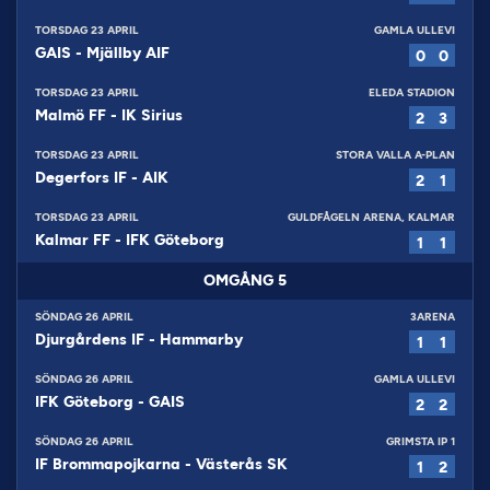
TORSDAG 23 APRIL
GAMLA ULLEVI
GAIS
-
Mjällby AIF
0
0
TORSDAG 23 APRIL
ELEDA STADION
Malmö FF
-
IK Sirius
2
3
TORSDAG 23 APRIL
STORA VALLA A-PLAN
Degerfors IF
-
AIK
2
1
TORSDAG 23 APRIL
GULDFÅGELN ARENA, KALMAR
Kalmar FF
-
IFK Göteborg
1
1
OMGÅNG
5
SÖNDAG 26 APRIL
3ARENA
Djurgårdens IF
-
Hammarby
1
1
SÖNDAG 26 APRIL
GAMLA ULLEVI
IFK Göteborg
-
GAIS
2
2
SÖNDAG 26 APRIL
GRIMSTA IP 1
IF Brommapojkarna
-
Västerås SK
1
2