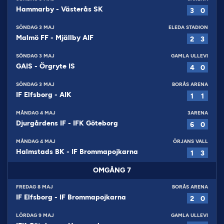
Hammarby
-
Västerås SK
3
0
SÖNDAG 3 MAJ
ELEDA STADION
Malmö FF
-
Mjällby AIF
2
3
SÖNDAG 3 MAJ
GAMLA ULLEVI
GAIS
-
Örgryte IS
4
0
SÖNDAG 3 MAJ
BORÅS ARENA
IF Elfsborg
-
AIK
1
1
MÅNDAG 4 MAJ
3ARENA
Djurgårdens IF
-
IFK Göteborg
6
0
MÅNDAG 4 MAJ
ÖRJANS VALL
Halmstads BK
-
IF Brommapojkarna
1
3
OMGÅNG
7
FREDAG 8 MAJ
BORÅS ARENA
IF Elfsborg
-
IF Brommapojkarna
2
0
LÖRDAG 9 MAJ
GAMLA ULLEVI