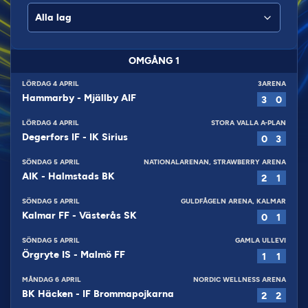
OMGÅNG
1
LÖRDAG 4 APRIL
3ARENA
Hammarby
-
Mjällby AIF
3
0
LÖRDAG 4 APRIL
STORA VALLA A-PLAN
Degerfors IF
-
IK Sirius
0
3
SÖNDAG 5 APRIL
NATIONALARENAN, STRAWBERRY ARENA
AIK
-
Halmstads BK
2
1
SÖNDAG 5 APRIL
GULDFÅGELN ARENA, KALMAR
Kalmar FF
-
Västerås SK
0
1
SÖNDAG 5 APRIL
GAMLA ULLEVI
Örgryte IS
-
Malmö FF
1
1
MÅNDAG 6 APRIL
NORDIC WELLNESS ARENA
BK Häcken
-
IF Brommapojkarna
2
2