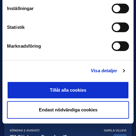
IK Sirius
-
IFK Göteborg
4
1
Inställningar
SÖNDAG 26 JULI
GAMLA ULLEVI
GAIS
-
Halmstads BK
1
1
Statistik
SÖNDAG 26 JULI
ELEDA STADION
Malmö FF
-
IF Elfsborg
1
2
Marknadsföring
MÅNDAG 27 JULI
NORDIC WELLNESS ARENA
BK Häcken
-
AIK
0
0
OMGÅNG
15
Visa detaljer
ONSDAG 20 MAJ
GAMLA ULLEVI
GAIS
-
Hammarby
2
0
Tillåt alla cookies
TORSDAG 21 MAJ
BORÅS ARENA
IF Elfsborg
-
Mjällby AIF
1
1
Endast nödvändiga cookies
LÖRDAG 1 AUGUSTI
NORDIC WELLNESS ARENA
BK Häcken
-
Kalmar FF
1
1
SÖNDAG 2 AUGUSTI
GAMLA ULLEVI