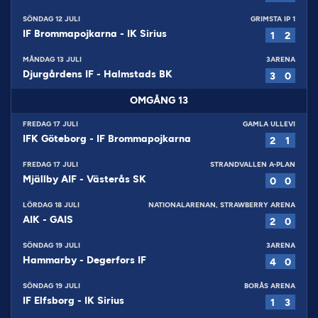
SÖNDAG 12 JULI
GRIMSTA IP 1
IF Brommapojkarna
-
IK Sirius
1
2
MÅNDAG 13 JULI
3ARENA
Djurgårdens IF
-
Halmstads BK
3
0
OMGÅNG
13
FREDAG 17 JULI
GAMLA ULLEVI
IFK Göteborg
-
IF Brommapojkarna
2
1
FREDAG 17 JULI
STRANDVALLEN A-PLAN
Mjällby AIF
-
Västerås SK
0
0
LÖRDAG 18 JULI
NATIONALARENAN, STRAWBERRY ARENA
AIK
-
GAIS
2
0
SÖNDAG 19 JULI
3ARENA
Hammarby
-
Degerfors IF
4
0
SÖNDAG 19 JULI
BORÅS ARENA
IF Elfsborg
-
IK Sirius
1
3