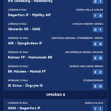
IFK Göteborg
-
Hammarby
0
1
LÖRDAG 9 MAJ
STORA VALLA A-PLAN
Degerfors IF
-
Mjällby AIF
1
4
LÖRDAG 9 MAJ
HITACHI ENERGY ARENA
Västerås SK
-
GAIS
0
1
SÖNDAG 10 MAJ
NATIONALARENAN, STRAWBERRY ARENA
AIK
-
Djurgårdens IF
2
4
SÖNDAG 10 MAJ
GULDFÅGELN ARENA, KALMAR
Kalmar FF
-
Halmstads BK
2
0
SÖNDAG 10 MAJ
NORDIC WELLNESS ARENA
BK Häcken
-
Malmö FF
3
2
MÅNDAG 11 MAJ
STUDENTERNAS
IK Sirius
-
Örgryte IS
2
0
OMGÅNG
8
LÖRDAG 16 MAJ
GAMLA ULLEVI
GAIS
-
Degerfors IF
1
1