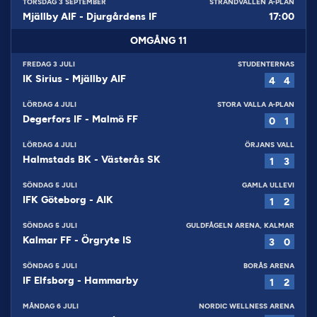
TORSDAG 3 SEPTEMBER
STRANDVALLEN A-PLAN
Mjällby AIF
-
Djurgårdens IF
17:00
OMGÅNG
11
FREDAG 3 JULI
STUDENTERNAS
IK Sirius
-
Mjällby AIF
4
4
LÖRDAG 4 JULI
STORA VALLA A-PLAN
Degerfors IF
-
Malmö FF
0
1
LÖRDAG 4 JULI
ÖRJANS VALL
Halmstads BK
-
Västerås SK
1
3
SÖNDAG 5 JULI
GAMLA ULLEVI
IFK Göteborg
-
AIK
1
2
SÖNDAG 5 JULI
GULDFÅGELN ARENA, KALMAR
Kalmar FF
-
Örgryte IS
3
0
SÖNDAG 5 JULI
BORÅS ARENA
IF Elfsborg
-
Hammarby
1
2
MÅNDAG 6 JULI
NORDIC WELLNESS ARENA