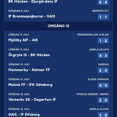
BK Häcken
-
Djurgårdens IF
2
4
MÅNDAG 6 JULI
GRIMSTA IP 1
IF Brommapojkarna
-
GAIS
1
1
OMGÅNG
12
LÖRDAG 11 JULI
STRANDVALLEN A-PLAN
Mjällby AIF
-
AIK
1
2
LÖRDAG 11 JULI
GAMLA ULLEVI
Örgryte IS
-
BK Häcken
4
3
SÖNDAG 12 JULI
3ARENA
Hammarby
-
Kalmar FF
2
0
SÖNDAG 12 JULI
ELEDA STADION
Malmö FF
-
IFK Göteborg
4
0
SÖNDAG 12 JULI
HITACHI ENERGY ARENA
Västerås SK
-
Degerfors IF
2
0
SÖNDAG 12 JULI
GAMLA ULLEVI
GAIS
-
IF Elfsborg
1
0