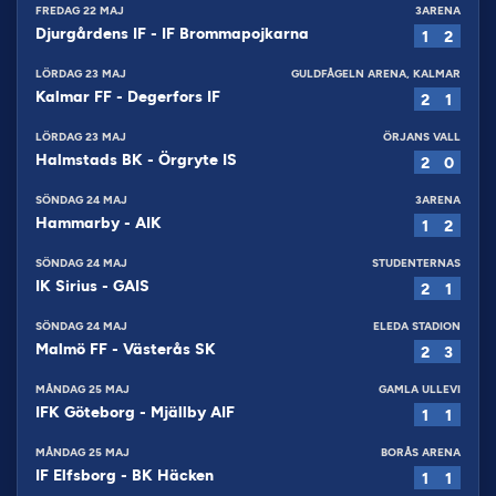
FREDAG 22 MAJ
3ARENA
Djurgårdens IF
-
IF Brommapojkarna
1
2
LÖRDAG 23 MAJ
GULDFÅGELN ARENA, KALMAR
Kalmar FF
-
Degerfors IF
2
1
LÖRDAG 23 MAJ
ÖRJANS VALL
Halmstads BK
-
Örgryte IS
2
0
SÖNDAG 24 MAJ
3ARENA
Hammarby
-
AIK
1
2
SÖNDAG 24 MAJ
STUDENTERNAS
IK Sirius
-
GAIS
2
1
SÖNDAG 24 MAJ
ELEDA STADION
Malmö FF
-
Västerås SK
2
3
MÅNDAG 25 MAJ
GAMLA ULLEVI
IFK Göteborg
-
Mjällby AIF
1
1
MÅNDAG 25 MAJ
BORÅS ARENA
IF Elfsborg
-
BK Häcken
1
1