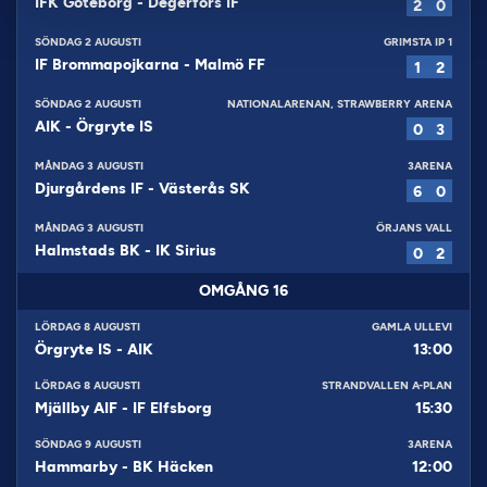
IFK Göteborg
-
Degerfors IF
2
0
SÖNDAG 2 AUGUSTI
GRIMSTA IP 1
IF Brommapojkarna
-
Malmö FF
1
2
SÖNDAG 2 AUGUSTI
NATIONALARENAN, STRAWBERRY ARENA
AIK
-
Örgryte IS
0
3
MÅNDAG 3 AUGUSTI
3ARENA
Djurgårdens IF
-
Västerås SK
6
0
MÅNDAG 3 AUGUSTI
ÖRJANS VALL
Halmstads BK
-
IK Sirius
0
2
OMGÅNG
16
LÖRDAG 8 AUGUSTI
GAMLA ULLEVI
Örgryte IS
-
AIK
13:00
LÖRDAG 8 AUGUSTI
STRANDVALLEN A-PLAN
Mjällby AIF
-
IF Elfsborg
15:30
SÖNDAG 9 AUGUSTI
3ARENA
Hammarby
-
BK Häcken
12:00