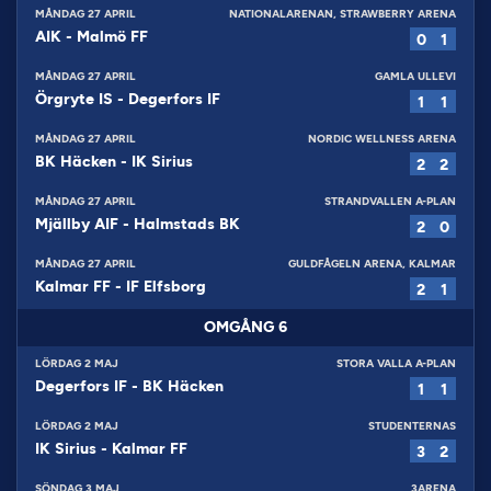
MÅNDAG 27 APRIL
NATIONALARENAN, STRAWBERRY ARENA
AIK
-
Malmö FF
0
1
MÅNDAG 27 APRIL
GAMLA ULLEVI
Örgryte IS
-
Degerfors IF
1
1
MÅNDAG 27 APRIL
NORDIC WELLNESS ARENA
BK Häcken
-
IK Sirius
2
2
MÅNDAG 27 APRIL
STRANDVALLEN A-PLAN
Mjällby AIF
-
Halmstads BK
2
0
MÅNDAG 27 APRIL
GULDFÅGELN ARENA, KALMAR
Kalmar FF
-
IF Elfsborg
2
1
OMGÅNG
6
LÖRDAG 2 MAJ
STORA VALLA A-PLAN
Degerfors IF
-
BK Häcken
1
1
LÖRDAG 2 MAJ
STUDENTERNAS
IK Sirius
-
Kalmar FF
3
2
SÖNDAG 3 MAJ
3ARENA