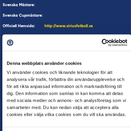
Svenska Mästare:
Svenska Cupmästare:
Officiell Hemsida:
http://www.siriusfotboll.se
Supporterklubb:
<a href="http://www.vastrasidan.se"
target="_blank">http://www.vastrasidan.se</a>
Spelschema
Denna webbplats använder cookies
Huvudtränare
Andreas Engelmark
Vi använder cookies och liknande teknologier för att
Biljetter
https://siriusfotboll.ebiljett.nu
analysera vår trafik, förbättra din användarupplevelse och
Arena
för att rikta anpassad information och marknadsföring till
dig. Den information som samlas in kan komma att delas
med sociala medier och annons- och analysföretag som vi
samarbeter med. Du kan nedan välja att acceptera alla
cookies eller välja vilka cookies som du vill ska användas.