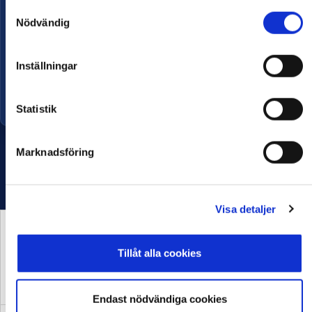
Samtyckesval
Nödvändig
Namn
Studenternas IP
Kapacitet
10 522
Inställningar
Öppnad
2020
Statistik
Marknadsföring
Visa detaljer
Tillåt alla cookies
HUVUDPARTNER OCH
PRESENTING PARTNER
MEDIAPARTNER
Endast nödvändiga cookies