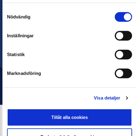
Samtyckesval
Nödvändig
Namn
Eleda Stadion
Inställningar
Kapacitet
22 500
Öppnad
2009
Statistik
Marknadsföring
Visa detaljer
Tillåt alla cookies
HUVUDPARTNER OCH
PRESENTING PARTNER
MEDIAPARTNER