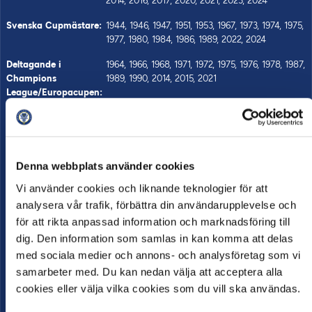
2014, 2016, 2017, 2020, 2021, 2023, 2024
Svenska Cupmästare:
1944, 1946, 1947, 1951, 1953, 1967, 1973, 1974, 1975,
1977, 1980, 1984, 1986, 1989, 2022, 2024
Deltagande i
1964, 1966, 1968, 1971, 1972, 1975, 1976, 1978, 1987,
Champions
1989, 1990, 2014, 2015, 2021
League/Europacupen:
Officiell hemsida:
http://www.mff.se
Officiell
MFF Support
Supporterklubb:
Denna webbplats använder cookies
Huvudtränare
Gaute Helstrup
Vi använder cookies och liknande teknologier för att
analysera vår trafik, förbättra din användarupplevelse och
Biljetter
https://mff.ebiljett.nu
för att rikta anpassad information och marknadsföring till
Arena
dig. Den information som samlas in kan komma att delas
med sociala medier och annons- och analysföretag som vi
samarbeter med. Du kan nedan välja att acceptera alla
cookies eller välja vilka cookies som du vill ska användas.