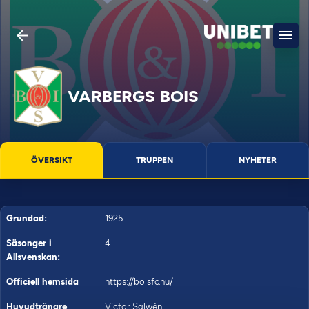
VARBERGS BOIS
ÖVERSIKT
TRUPPEN
NYHETER
Grundad:
1925
Säsonger i
4
Allsvenskan:
Officiell hemsida
https://boisfc.nu/
Huvudtränare
Victor Salwén