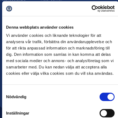
Biljetter
https://varbergsbois.ebiljett.nu
Arena
Denna webbplats använder cookies
Vi använder cookies och liknande teknologier för att
analysera vår trafik, förbättra din användarupplevelse och
för att rikta anpassad information och marknadsföring till
dig. Den information som samlas in kan komma att delas
med sociala medier och annons- och analysföretag som vi
samarbeter med. Du kan nedan välja att acceptera alla
cookies eller välja vilka cookies som du vill ska användas.
Namn
Påskbergsvallen
Kapacitet
4 575
Samtyckesval
Öppnad
1925
Nödvändig
Inställningar