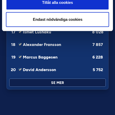
Tillåt alla cookies
15
Marcus Rafferty
9 396
16
Mamadouba Diaby
9 366
Endast nödvändiga cookies
17
Ismet Lushaku
8 028
18
Alexander Fransson
7 857
19
Marcus Baggesen
6 228
20
David Andersson
5 752
SE MER