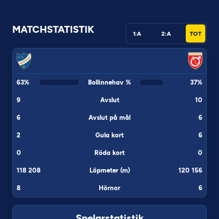
MATCHSTATISTIK
1:A
2:A
TOT
63
%
Bollinnehav %
37
%
9
Avslut
10
6
Avslut på mål
6
2
Gula kort
6
0
Röda kort
0
118 208
Löpmeter (m)
120 156
8
Hörnor
6
Spelarstatistik