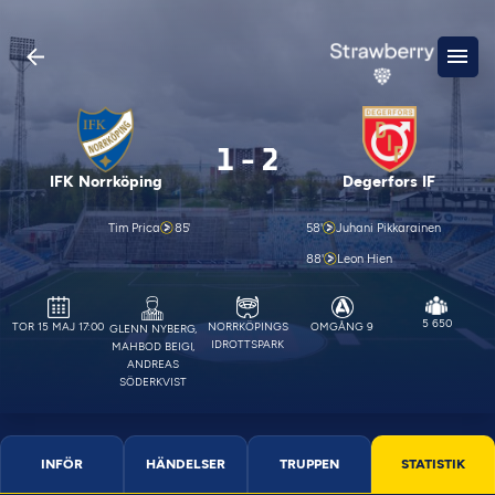
1
-
2
IFK Norrköping
Degerfors IF
Tim Prica
85'
58'
Juhani Pikkarainen
88'
Leon Hien
5 650
TOR 15 MAJ 17:00
NORRKÖPINGS
OMGÅNG 9
GLENN NYBERG,
IDROTTSPARK
MAHBOD BEIGI,
ANDREAS
SÖDERKVIST
INFÖR
HÄNDELSER
TRUPPEN
STATISTIK