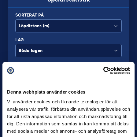
SORTERAT PÅ
LAG
1
Erik Lindell
12 604
2
Sebastian Ohlsson
12 039
Denna webbplats använder cookies
Vi använder cookies och liknande teknologier för att
3
Elias Barsoum
12 002
analysera vår trafik, förbättra din användarupplevelse och
för att rikta anpassad information och marknadsföring till
4
Nahom Netabay
11 950
dig. Den information som samlas in kan komma att delas
med sociala medier och annons- och analysföretag som
5
Sebastian Jörgensen
11 597