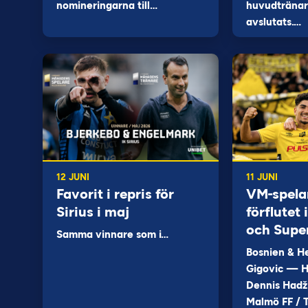
nomineringarna till…
huvudtränare
avslutats.…
12 JUNI
11 JUNI
Favorit i repris för
VM-spela
Sirius i maj
förflutet
och Supe
Samma vinnare som i…
Bosnien & H
Gigovic — H
Dennis Hadž
Malmö FF / T