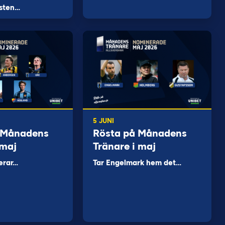
sten…
5 JUNI
 Månadens
Rösta på Månadens
 maj
Tränare i maj
erar…
Tar Engelmark hem det…