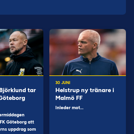
30 JUNI
jörklund tar
Helstrup ny tränare i
 Göteborg
Malmö FF
Inleder mot…
ermiddagen
FK Göteborg att
orns uppdrag som