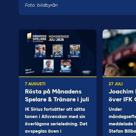
Foto: bildbyrån
7 AUGUSTI
27 JULI
Rösta på Månadens
Joachim B
Spelare & Tränare i juli
över IFK
IK Sirius fortsätter att sätta
Under
tonen i Allsvenskan med sin
måndagseft
överlägsna serieledning. Det
meddelade I
avspeglas även i
Stefan Billb