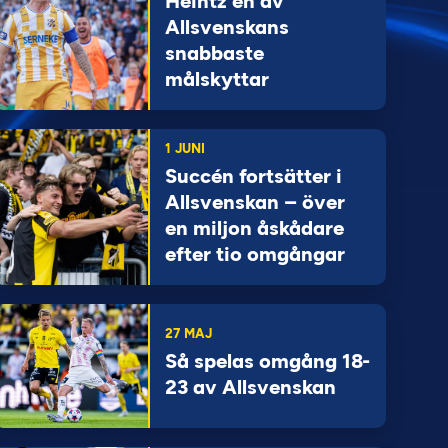
Heintz en av
Allsvenskans
snabbaste
målskyttar
1 JUNI
Succén fortsätter i
Allsvenskan – över
en miljon åskådare
efter tio omgångar
27 MAJ
Så spelas omgång 18-
23 av Allsvenskan