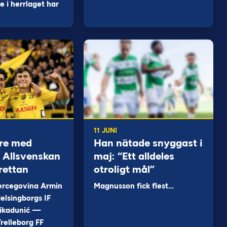
 i herrlaget har
11 JUNI
re med
Han nätade snyggast i
 i Allsvenskan
maj: “Ett alldeles
rettan
otroligt mål”
ercegovina Armin
Magnusson fick flest…
elsingborgs IF
ikadunić —
relleborg FF