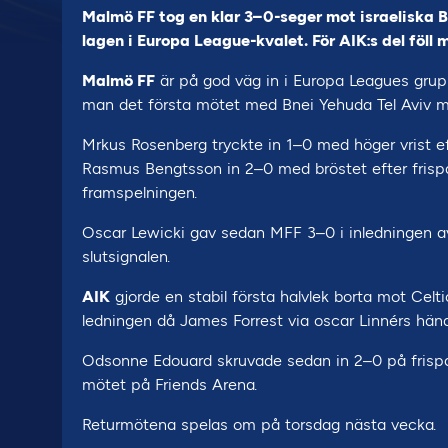
Malmö FF tog en klar 3–0-seger mot israeliska B
lagen i Europa League-kvalet. För AIK:s del föll
Malmö FF
är på god väg in i Europa Leagues grupp
man det första mötet med Bnei Yehuda Tel Aviv 
Mrkus Rosenberg tryckte in 1–0 med höger vrist ef
Rasmus Bengtsson in 2–0 med bröstet efter frisp
framspelningen.
Oscar Lewicki gav sedan MFF 3–0 i inledningen av 
slutsignalen.
AIK
gjorde en stabil första halvlek borta mot Cel
ledningen då James Forrest via oscar Linnérs händ
Odsonne Edouard skruvade sedan in 2–0 på frispar
mötet på Friends Arena.
Returmötena spelas om på torsdag nästa vecka.