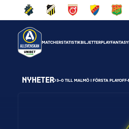
MATCHER
STATISTIK
BILJETTER
PLAY
FANTASY
NYHETER
3–0 TILL MALMÖ I FÖRSTA PLAYOFF