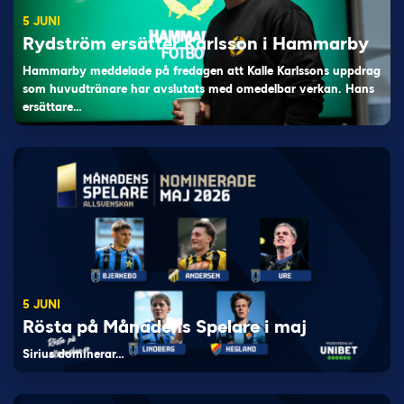
5 JUNI
Rydström ersätter Karlsson i Hammarby
Hammarby meddelade på fredagen att Kalle Karlssons uppdrag
som huvudtränare har avslutats med omedelbar verkan. Hans
ersättare…
5 JUNI
Rösta på Månadens Spelare i maj
Sirius dominerar…