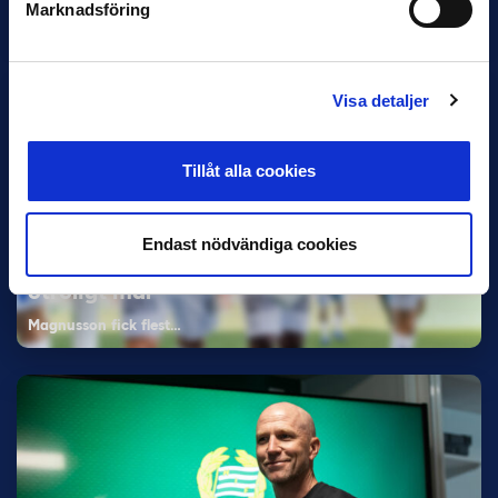
Marknadsföring
Elfenbenskusten…
Visa detaljer
Tillåt alla cookies
11 JUNI
Endast nödvändiga cookies
Han nätade snyggast i maj: “Ett alldeles
otroligt mål”
Magnusson fick flest…