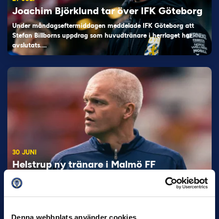
Joachim Björklund tar över IFK Göteborg
Under måndagseftermiddagen meddelade IFK Göteborg att
Stefan Billborns uppdrag som huvudtränare i herrlaget har
avslutats.…
30 JUNI
Helstrup ny tränare i Malmö FF
Inleder mot…
Denna webbplats använder cookies