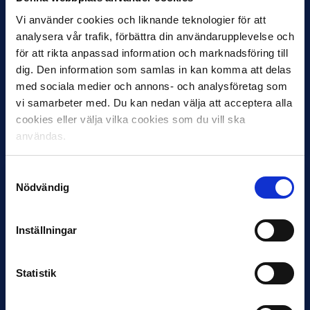
Vi använder cookies och liknande teknologier för att
analysera vår trafik, förbättra din användarupplevelse och
för att rikta anpassad information och marknadsföring till
dig. Den information som samlas in kan komma att delas
med sociala medier och annons- och analysföretag som
12 JUNI
vi samarbeter med. Du kan nedan välja att acceptera alla
Favorit i repris för Sirius i maj
cookies eller välja vilka cookies som du vill ska
Samma vinnare som i…
användas.
Samtyckesval
Nödvändig
Inställningar
11 JUNI
VM-spelare med förflutet i Allsvenskan
och Superettan
Statistik
Bosnien & Hercegovina Armin Gigovic — Helsingborgs IF
Dennis Hadžikadunić — Malmö FF / Trelleborg FF