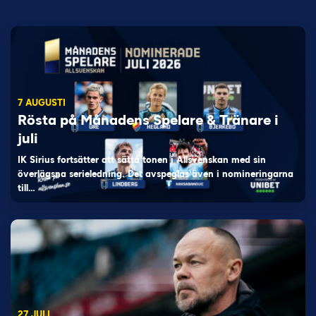
7 AUGUSTI
Rösta på Månadens Spelare & Tränare i
juli
IK Sirius fortsätter att sätta tonen i Allsvenskan med sin
överlägsna serieledning. Det avspeglas även i nomineringarna
till…
27 JULI