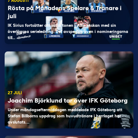
7 AUGUSTI
Rösta på Månadens Spelare & Tränare i
juli
IK Sirius fortsätter att sätta tonen i Allsvenskan med sin
överlägsna serieledning. Det avspeglas även i nomineringarna
till…
27 JULI
Joachim Björklund tar över IFK Göteborg
Under måndagseftermiddagen meddelade IFK Göteborg att
Stefan Billborns uppdrag som huvudtränare i herrlaget har
avslutats.…