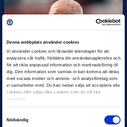
Denna webbplats använder cookies
30 JUNI
Vi använder cookies och liknande teknologier för att
Helstrup ny tränare i Malmö FF
analysera vår trafik, förbättra din användarupplevelse och
Inleder mot…
för att rikta anpassad information och marknadsföring till
dig. Den information som samlas in kan komma att delas
med sociala medier och annons- och analysföretag som
vi samarbeter med. Du kan nedan välja att acceptera alla
cookies eller välja vilka cookies som du vill ska
användas.
Samtyckesval
Nödvändig
12 JUNI