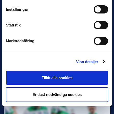
Favorit i repris för Sirius i maj
Inställningar
Samma vinnare som i…
Statistik
Marknadsföring
11 JUNI
VM-spelare med förflutet i Allsvenskan
Visa detaljer
och Superettan
Bosnien & Hercegovina Armin Gigovic — Helsingborgs IF
Dennis Hadžikadunić — Malmö FF / Trelleborg FF
Tillåt alla cookies
Elfenbenskusten…
Endast nödvändiga cookies