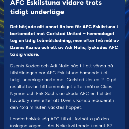
AFC Eskilstuna vidare trots
tidigt underläge
Det började allt annat än bra för AFC Eskilstuna i
bortamötet mot Carlstad United – hemmalaget
tog en tidig tvåmålsledning, men efter två mål av
Dzenis Kozica och ett av Adi Nalic, lyckades AFC
ta sig vidare.
Dzenis Kozica och Adi Nalic såg till att vända på
tillställningen när AFC Eskilstuna hamnade i et
tidigt underläge borta mot Carlstad United. 2–0 på
resultattavlan till hemmalaget efter mål av Claes
Nyman och Erik Sachs orsakade AFC en hel del
huvudbry, men efter att Dzenis Kozica reducerat i
den 42:a minuten väcktes hoppet.
I andra halvlek såg AFC till att fortsätta på den
inslagna vägen – Adi Nalic kvitterade i minut 62