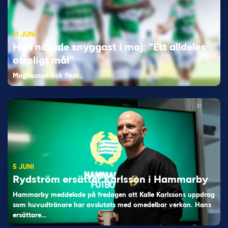
11 JUNI
Han nätade snyggast i maj: “Ett alldeles
otroligt mål”
Magnusson fick flest…
5 JUNI
Rydström ersätter Karlsson i Hammarby
Hammarby meddelade på fredagen att Kalle Karlssons uppdrag
som huvudtränare har avslutats med omedelbar verkan. Hans
ersättare…