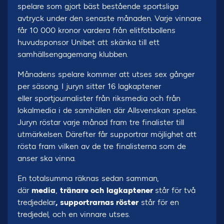
spelare som gjort bäst bestående sportsliga
avtryck under den senaste månaden. Varje vinnare
får 10 000 kronor vardera från elitfotbollens
huvudsponsor Unibet att skänka till ett
samhällsengagemang klubben.
Månadens spelare kommer att utses sex gånger
per säsong. I juryn sitter 16 lagkaptener
eller sportjournalister från riksmedia och från
lokalmedia i de samhällen där Allsvenskan spelas.
Juryn röstar varje månad fram tre finalister till
utmärkelsen. Därefter får supportrar möjlighet att
rösta fram vilken av de tre finalisterna som de
anser ska vinna.
En totalsumma räknas sedan samman,
där
media
,
tränare och
lagkaptener
står för två
tredjedelar
,
supportrarnas röster
står för en
tredjedel, och en vinnare utses.