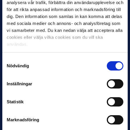
analysera vår trafik, förbättra din användarupplevelse och
för att rikta anpassad information och marknadsföring till
dig. Den information som samlas in kan komma att delas
7 AUGUSTI
Rösta på Månadens Spelare & Tränare i
med sociala medier och annons- och analysföretag som
vi samarbeter med. Du kan nedan välja att acceptera alla
juli
cookies eller välja vilka cookies som du vill ska
IK Sirius fortsätter att sätta tonen i Allsvenskan med sin
användas.
överlägsna serieledning. Det avspeglas även i nomineringarna
till…
Samtyckesval
Nödvändig
Inställningar
Statistik
27 JULI
Joachim Björklund tar över IFK Göteborg
Marknadsföring
Under måndagseftermiddagen meddelade IFK Göteborg att
Stefan Billborns uppdrag som huvudtränare i herrlaget har