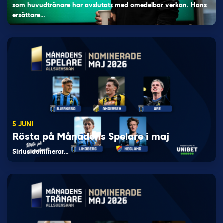
som huvudtränare har avslutats med omedelbar verkan. Hans
ersättare…
5 JUNI
Rösta på Månadens Spelare i maj
Sirius dominerar…