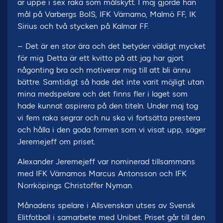
är uppe i sex raka som målskytt. I maj gjorde han
mål på Varbergs BoIS, IFK Värnamo, Malmö FF, IK
Sirius och två stycken på Kalmar FF.
– Det är en stor ära och det betyder väldigt mycket
för mig. Detta är ett kvitto på att jag har gjort
någonting bra och motiverar mig till att bli ännu
bättre. Samtidigt så hade det inte varit möjligt utan
mina medspelare och det finns fler i laget som
hade kunnat aspirera på den titeln. Under maj tog
vi fem raka segrar och nu ska vi fortsätta prestera
och hålla i den goda formen som vi visat upp, säger
Jeremejeff om priset.
Alexander Jeremejeff var nominerad tillsammans
med IFK Värnamos Marcus Antonsson och IFK
Norrköpings Christoffer Nyman.
Månadens spelare i Allsvenskan utses av Svensk
Elitfotboll i samarbete med Unibet. Priset går till den