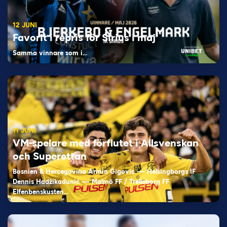
12 JUNI
Favorit i repris för Sirius i maj
Samma vinnare som i…
11 JUNI
VM-spelare med förflutet i Allsvenskan
och Superettan
Bosnien & Hercegovina Armin Gigovic — Helsingborgs IF
Dennis Hadžikadunić — Malmö FF / Trelleborg FF
Elfenbenskusten…