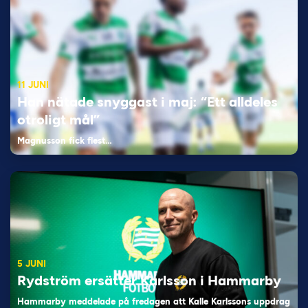
11 JUNI
Han nätade snyggast i maj: “Ett alldeles
otroligt mål”
Magnusson fick flest…
5 JUNI
Rydström ersätter Karlsson i Hammarby
Hammarby meddelade på fredagen att Kalle Karlssons uppdrag