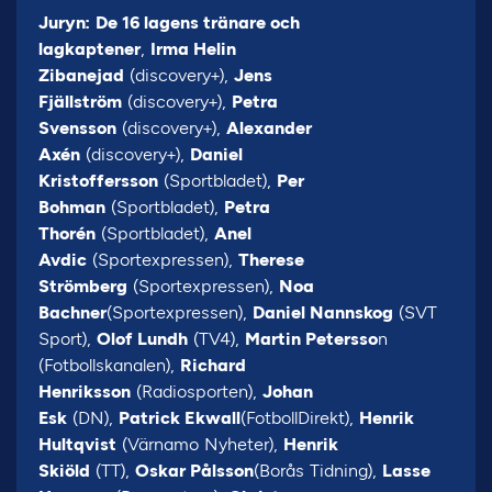
Juryn:
De 16 lagens tränare och
lagkaptener
,
Irma Helin
Zibanejad
(discovery+),
Jens
Fjällström
(discovery+),
Petra
Svensson
(discovery+),
Alexander
Axén
(discovery+),
Daniel
Kristoffersson
(Sportbladet),
Per
Bohman
(Sportbladet),
Petra
Thorén
(Sportbladet),
Anel
Avdic
(Sportexpressen),
Therese
Strömberg
(Sportexpressen),
Noa
Bachner
(Sportexpressen),
Daniel Nannskog
(SVT
Sport),
Olof Lundh
(TV4),
Martin Petersso
n
(Fotbollskanalen),
Richard
Henriksson
(Radiosporten),
Johan
Esk
(DN),
Patrick Ekwall
(FotbollDirekt),
Henrik
Hultqvist
(Värnamo Nyheter),
Henrik
Skiöld
(TT),
Oskar Pålsson
(Borås Tidning),
Lasse