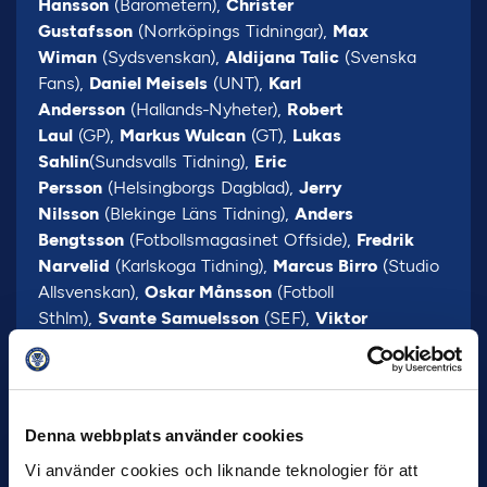
Hansson
(Barometern),
Christer
Gustafsson
(Norrköpings Tidningar),
Max
Wiman
(Sydsvenskan),
Aldijana Talic
(Svenska
Fans),
Daniel Meisels
(UNT),
Karl
Andersson
(Hallands-Nyheter),
Robert
Laul
(GP),
Markus Wulcan
(GT),
Lukas
Sahlin
(Sundsvalls Tidning),
Eric
Persson
(Helsingborgs Dagblad),
Jerry
Nilsson
(Blekinge Läns Tidning),
Anders
Bengtsson
(Fotbollsmagasinet Offside),
Fredrik
Narvelid
(Karlskoga Tidning),
Marcus Birro
(Studio
Allsvenskan),
Oskar Månsson
(Fotboll
Sthlm),
Svante Samuelsson
(SEF),
Viktor
Tjernström
(Unibet)
Denna webbplats använder cookies
Vi använder cookies och liknande teknologier för att