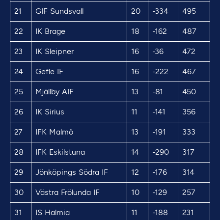
21
GIF Sundsvall
20
-334
495
22
IK Brage
18
-162
487
23
IK Sleipner
16
-36
472
24
Gefle IF
16
-222
467
25
Mjällby AIF
13
-81
450
26
IK Sirius
11
-141
356
27
IFK Malmö
13
-191
333
28
IFK Eskilstuna
14
-290
317
29
Jönköpings Södra IF
12
-176
314
30
Västra Frölunda IF
10
-129
257
31
IS Halmia
11
-188
231