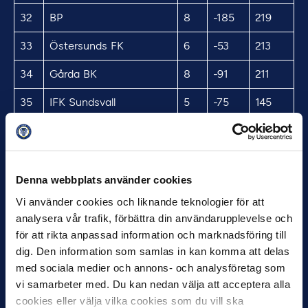
32
BP
8
-185
219
33
Östersunds FK
6
-53
213
34
Gårda BK
8
-91
211
35
IFK Sundsvall
5
-75
145
36
Varbergs BoIS
4
-69
120
37
Falkenbergs FF
5
-147
117
Denna webbplats använder cookies
38
IFK Värnamo
3
-20
113
Vi använder cookies och liknande teknologier för att
39
Västerås SK
4
-133
109
analysera vår trafik, förbättra din användarupplevelse och
för att rikta anpassad information och marknadsföring till
40
Syrianska FC
3
-65
76
dig. Den information som samlas in kan komma att delas
med sociala medier och annons- och analysföretag som
41
Råå IF
2
-19
56
vi samarbeter med. Du kan nedan välja att acceptera alla
42
Ljungskile SK
2
-55
44
cookies eller välja vilka cookies som du vill ska