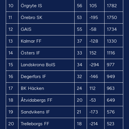
10
Örgryte IS
56
105
1782
11
Örebro SK
53
-195
1750
12
GAIS
55
-58
1734
13
Kalmar FF
37
-128
1330
14
Östers IF
33
152
1116
15
Landskrona BoIS
34
-294
977
16
Degerfors IF
32
-146
949
17
BK Häcken
24
112
963
18
Åtvidabergs FF
20
-53
649
19
Sandvikens IF
21
-173
576
20
Trelleborgs FF
18
-214
523