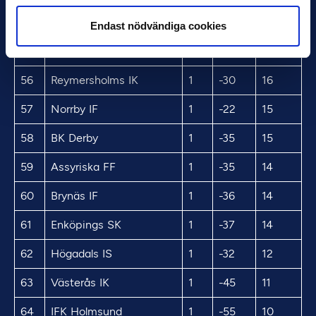
54
IFK Luleå
1
-24
18
Endast nödvändiga cookies
55
IF Saab
1
-27
18
56
Reymersholms IK
1
-30
16
57
Norrby IF
1
-22
15
58
BK Derby
1
-35
15
59
Assyriska FF
1
-35
14
60
Brynäs IF
1
-36
14
61
Enköpings SK
1
-37
14
62
Högadals IS
1
-32
12
63
Västerås IK
1
-45
11
64
IFK Holmsund
1
-55
10