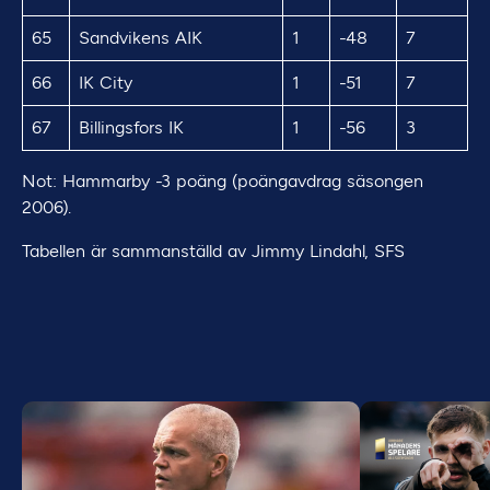
65
Sandvikens AIK
1
-48
7
66
IK City
1
-51
7
67
Billingsfors IK
1
-56
3
Not: Hammarby -3 poäng (poängavdrag säsongen
2006).
Tabellen är sammanställd av Jimmy Lindahl, SFS