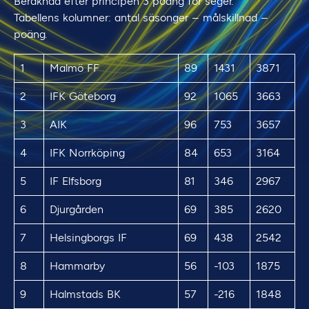
Beräknad efter principen 3 poäng för seger.
Tabellens kolumner: antal säsonger – målskillnad –
poäng.
1
Malmö FF
89
1431
3871
2
IFK Göteborg
92
1065
3663
3
AIK
96
753
3657
4
IFK Norrköping
84
653
3164
5
IF Elfsborg
81
346
2967
6
Djurgården
69
385
2620
7
Helsingborgs IF
69
438
2542
8
Hammarby
56
-103
1875
9
Halmstads BK
57
-216
1848