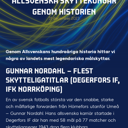
ALLSVENSKA SKYTTEKUNGAR
GENOM HISTORIEN
31 december 2023
Genom Allsvenskans hundraåriga historia hittar vi
några av landets mest legendariska målskyttar.
GUNNAR NORDAHL – FLEST
SKYTTELIGATITLAR (DEGERFORS IF,
IFK NORRKÖPING)
En av svensk fotbolls största var den snabbe, starke
och målfarlige forwarden från Hörnefors utanför Umeå
– Gunnar Nordahl. Hans allsvenska karriär startade i
Degerfors IF där han med 58 mål på 77 matcher och
skytteligaseger 1943 drog flera klubbars