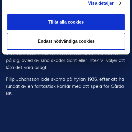
Visa detaljer
Svarte-Filip har blivit något av en mytomspunnen
skyttekung. Han sades bland annat kunna slå till bollen
Tillåt alla cookies
så hårt att den blev oval. Långt efter hans aktiva karriär
tog slut så fortsatte historierna att berättas, som den
från en pojke på 1950-talet i Göteborg som kunde ta
Endast nödvändiga cookies
gift på att Svarte-Filip en gång skjutit så hårt att hans
bror, som stod i mål för motståndarna och fick bollen
på sig, avled av sina skador. Sant eller inte? Vi väljer att
låta det vara osagt.
Filip Johansson lade skorna på hyllan 1936, efter att ha
rundat av en fantastisk karriär med att spela för Gårda
BK.