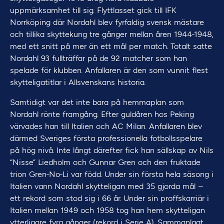
uppmärksamhet till sig. Flyttlasset gick till IFK
Norrköping där Nordahl blev fyrfaldig svensk mästare
och tillika skyttekung tre gånger mellan åren 1944-1948,
med ett snitt på mer än ett mål per match. Totalt satte
Nordahl 93 fullträffar på de 92 matcher som han
spelade för klubben. Anfallaren är den som vunnit flest
skytteligatitlar i Allsvenskans historia.
Samtidigt var det inte bara på hemmaplan som
Nordahl rönte framgång. Efter guldåren hos Peking
värvades han till Italien och AC Milan. Anfallaren blev
därmed Sveriges första professionella fotbollsspelare
på hög nivå. Inte långt därefter fick han sällskap av Nils
“Nisse” Liedholm och Gunnar Gren och den fruktade
trion Gren-No-Li var född. Under sin första hela säsong i
Italien vann Nordahl skytteligan med 35 gjorda mål –
ett rekord som stod sig i 66 år. Under sin proffskarriär i
Italien mellan 1949 och 1958 tog han hem skytteligan
ytterligare fyra gånger (rekord i Serie A). Sammanlagt