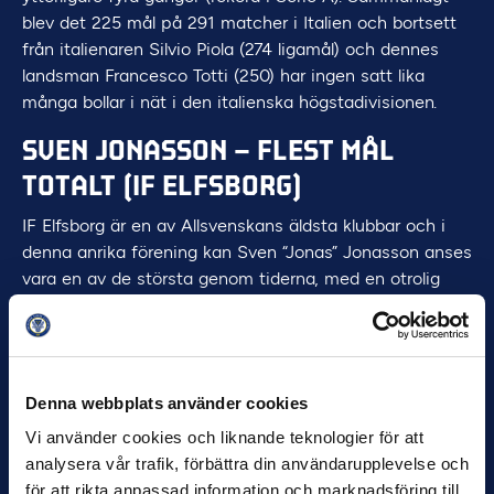
blev det 225 mål på 291 matcher i Italien och bortsett
från italienaren Silvio Piola (274 ligamål) och dennes
landsman Francesco Totti (250) har ingen satt lika
många bollar i nät i den italienska högstadivisionen.
SVEN JONASSON – FLEST MÅL
TOTALT (IF ELFSBORG)
IF Elfsborg är en av Allsvenskans äldsta klubbar och i
denna anrika förening kan Sven “Jonas” Jonasson anses
vara en av de största genom tiderna, med en otrolig
svit i bagaget. Jonasson debuterade i Allsvenskan den
11 september 1927 och spelade därefter 410 matcher i
Elfsborgströjan – varav 344 matcher i följd. Den enda
anledningen till att sviten bröts var att han kallades in
Denna webbplats använder cookies
till extra beredskap på grund av andra världskriget.
Vi använder cookies och liknande teknologier för att
Men Sven Jonasson är inte bara känd för sin långa
analysera vår trafik, förbättra din användarupplevelse och
matchsvit, utan lyckades också, på sina 410 matcher,
för att rikta anpassad information och marknadsföring till