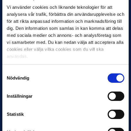
Vi använder cookies och liknande teknologier för att
analysera vår trafik, förbättra din användarupplevelse och
11 JUNI
för att rikta anpassad information och marknadsföring till
VM-spelare med förflutet i Allsvenskan
dig. Den information som samlas in kan komma att delas
och Superettan
med sociala medier och annons- och analysföretag som
vi samarbeter med. Du kan nedan välja att acceptera alla
Bosnien & Hercegovina Armin Gigovic — Helsingborgs IF
Dennis Hadžikadunić — Malmö FF / Trelleborg FF
cookies eller välja vilka cookies som du vill ska
Elfenbenskusten…
användas.
Samtyckesval
Nödvändig
Inställningar
11 JUNI
Statistik
Han nätade snyggast i maj: “Ett alldeles
otroligt mål”