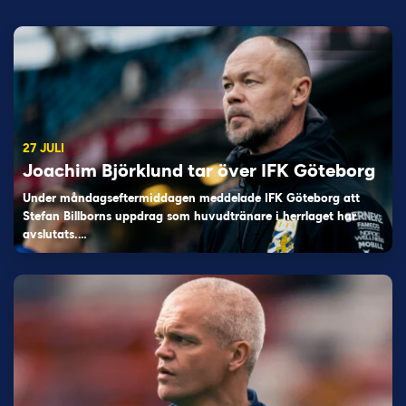
27 JULI
Joachim Björklund tar över IFK Göteborg
Under måndagseftermiddagen meddelade IFK Göteborg att
Stefan Billborns uppdrag som huvudtränare i herrlaget har
avslutats.…