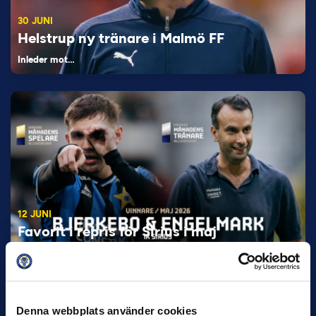
30 JUNI
Helstrup ny tränare i Malmö FF
Inleder mot…
12 JUNI
Favorit i repris för Sirius i maj
Samma vinnare som i…
Denna webbplats använder cookies