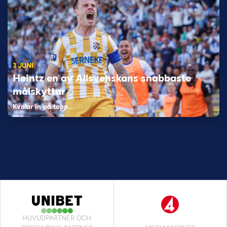
3 JUNI
Heintz en av Allsvenskans snabbaste
målskyttar
Kvalar in på topp…
HUVUDPARTNER OCH