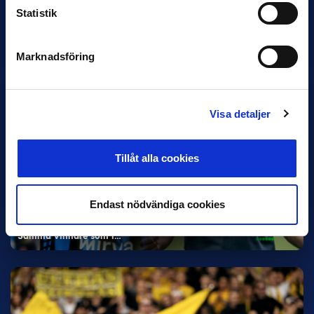
30 JUNI
Statistik
Helstrup ny tränare i Malmö FF
Inleder mot…
Marknadsföring
Visa detaljer
Tillåt alla cookies
12 JUNI
Endast nödvändiga cookies
Favorit i repris för Sirius i maj
Samma vinnare som i…