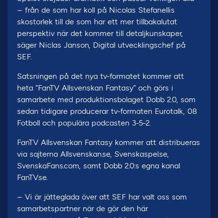
– från de som har koll på Nicolas Stefanellis
skostorlek till de som har ett mer tillbakalutat
perspektiv när det kommer till detaljkunskaper,
säger Niclas Janson, Digital utvecklingschef på
SEF.
Satsningen på det nya tv-formatet kommer att
heta ”FanTV Allsvenskan Fantasy” och görs i
samarbete med produktionsbolaget Dobb 2.0, som
sedan tidigare producerar tv-formaten Eurotalk, 08
Fotboll och populära podcasten 3-5-2.
FanTV Allsvenskan Fantasy kommer att distribueras
via sajterna Allsvenskan.se, Svenskaspel.se,
SvenskaFans.com, samt Dobb 2.0:s egna kanal
FanTV.se.
– Vi är jätteglada över att SEF har valt oss som
samarbetspartner när de gör den här