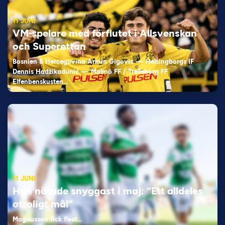
11 JUNI
VM-spelare med förflutet i Allsvenskan
och Superettan
Bosnien & Hercegovina Armin Gigovic — Helsingborgs IF
Dennis Hadžikadunić — Malmö FF / Trelleborg FF
Elfenbenskusten…
11 JUNI
Han nätade snyggast i maj: “Ett alldeles
otroligt mål”
Magnusson fick flest…