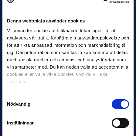
Denna webbplats använder cookies
Vi använder cookies och liknande teknologier för att
analysera vår trafik, förbättra din användarupplevelse och
27 JULI
för att rikta anpassad information och marknadsföring till
Joachim Björklund tar över IFK Göteborg
dig. Den information som samlas in kan komma att delas
med sociala medier och annons- och analysföretag som
Under måndagseftermiddagen meddelade IFK Göteborg att
Stefan Billborns uppdrag som huvudtränare i herrlaget har
vi samarbeter med. Du kan nedan välja att acceptera alla
avslutats.…
cookies eller välja vilka cookies som du vill ska
användas.
Samtyckesval
Nödvändig
Inställningar