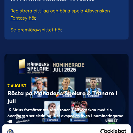
Registrera ditt lag och börja spela Allsvenskan
Fantasy här
.
Se premiäravsnittet här
.
7 AUGUSTI
Rösta på Månadens Spelare & Tränare i
juli
IK Sirius fortsätter att sätta tonen i Allsvenskan med sin
överlägsna serieledning. Det avspeglas även i nomineringarna
till…