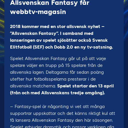
Allsvenskan Fantasy får
webbtv-magasin
2018 kommer med en stor allsvensk nyhet –
”Allsvenskan Fantasy”. I samband med
lanseringen av spelet sjösätter också Svensk
Elitfotboll (SEF) och Dobb 2.0 en ny tv-satsning.
Spelet Allsvenskan Fantasy går ut på att varje
spelare väljer en trupp på 15 spelare från de
allsvenska lagen. Deltagarna får sedan poäng
utefter hur fotbollsspelarna presterar i de
allsvenska matcherna.
Spelet startar den 13 april
(från och med Allsvenskans tredje omgång).
– Fantasy-spel är någonting vi vet att många
supportrar uppskattar och det känns riktigt kul att
få lansera Allsvenskan Fantasy den här säsongen.
Spelet erbjuder dramatik och passar verkligen alla