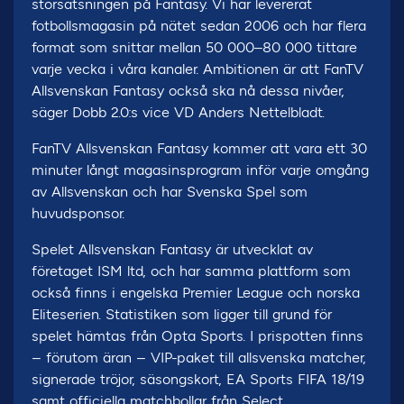
storsatsningen på Fantasy. Vi har levererat
fotbollsmagasin på nätet sedan 2006 och har flera
format som snittar mellan 50 000–80 000 tittare
varje vecka i våra kanaler. Ambitionen är att FanTV
Allsvenskan Fantasy också ska nå dessa nivåer,
säger Dobb 2.0:s vice VD Anders Nettelbladt.
FanTV Allsvenskan Fantasy kommer att vara ett 30
minuter långt magasinsprogram inför varje omgång
av Allsvenskan och har Svenska Spel som
huvudsponsor.
Spelet Allsvenskan Fantasy är utvecklat av
företaget ISM ltd, och har samma plattform som
också finns i engelska Premier League och norska
Eliteserien. Statistiken som ligger till grund för
spelet hämtas från Opta Sports. I prispotten finns
– förutom äran – VIP-paket till allsvenska matcher,
signerade tröjor, säsongskort, EA Sports FIFA 18/19
samt officiella matchbollar från Select.