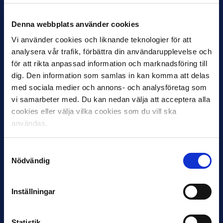
– Alla rekord slås förr eller senare. På min tid var det 22
Denna webbplats använder cookies
matcher per säsong i Allsvenskan, nu är det över 30.
Samtidigt har folk längre och längre karriärer, så är man
Vi använder cookies och liknande teknologier för att
bara i Sverige ett tag så kan man nå upp till 400
analysera vår trafik, förbättra din användarupplevelse och
matcher. Det är andra förutsättningar idag.
för att rikta anpassad information och marknadsföring till
dig. Den information som samlas in kan komma att delas
Sven Andersson om …
med sociala medier och annons- och analysföretag som
vi samarbeter med. Du kan nedan välja att acceptera alla
… sin allsvenska debut
:
cookies eller välja vilka cookies som du vill ska
– Jag vet ju att det var för ÖIS hemma mot Malmö FF,
användas.
1981. Robert Prytz gjorde mål för Malmö i alla fall, och vi
vann med 3-1. Men det är i stort sett det jag kommer
ihåg.
Samtyckesval
Nödvändig
… sina främsta allsvenska minnen
:
– Att vinna SM-guld med HIF 1999, efter att ha slagit
Inställningar
“Blåvitt” borta i sista omgången, sticker ut. I ÖIS var det
de två slutspelsmatcherna mot Blåvitt 1985. Det var
runt 40 000 åskådare på båda de matcherna.
Statistik