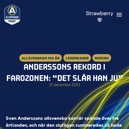
ALLSVENSKAN 100 ÅR
LEGENDARER
REKORD
ANDERSSONS REKORD I
FAROZONEN: “DET SLÅR HAN JU”
31 december 2023
Sven Anderssons allsvenska karriär spände över tre
årtionden, och när den slutligen summerades så hade