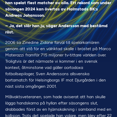
han spelat flest matcher av alla. Ett rekord som under
säsongen 2024 kan övertas av Halmstads BK:s
Andreas Johansson.
– Ja, det slår han ju, säger Andersson med bestämd
röst.
2006 sa Zinedine Zidane farväl till spelarkarriären
genom att stå för en välriktad skalle i bröstet på Marco
Materazzi framför 715 miljoner tv-tittare världen över.
Troligtvis är det närmaste vi kommer i en svensk
kontext, åtminstone vad gäller oortodoxa
fotbollsepiloger, Sven Anderssons allsvenska
bortamatch för Helsingborgs IF mot Djurgården i den
näst sista omgången 2001.
Målvaktsveteranen, som hade aviserat att han skulle
lägga handskarna på hyllan efter säsongens slut,
drabbades först av en hjärnskakning i samband med en
kollision. Trots det spelade han vidare, men blev efter 22