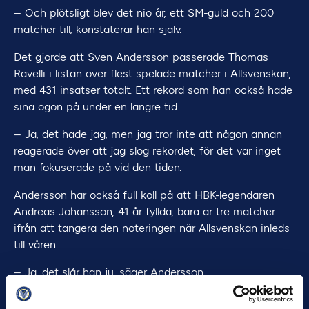
– Och plötsligt blev det nio år, ett SM-guld och 200
matcher till, konstaterar han själv.
Det gjorde att Sven Andersson passerade Thomas
Ravelli i listan över flest spelade matcher i Allsvenskan,
med 431 insatser totalt. Ett rekord som han också hade
sina ögon på under en längre tid.
– Ja, det hade jag, men jag tror inte att någon annan
reagerade över att jag slog rekordet, för det var inget
man fokuserade på vid den tiden.
Andersson har också full koll på att HBK-legendaren
Andreas Johansson, 41 år fyllda, bara är tre matcher
ifrån att tangera den noteringen när Allsvenskan inleds
till våren.
– Ja, det slår han ju, säger Andersson.
Vad tänker du kring det då?