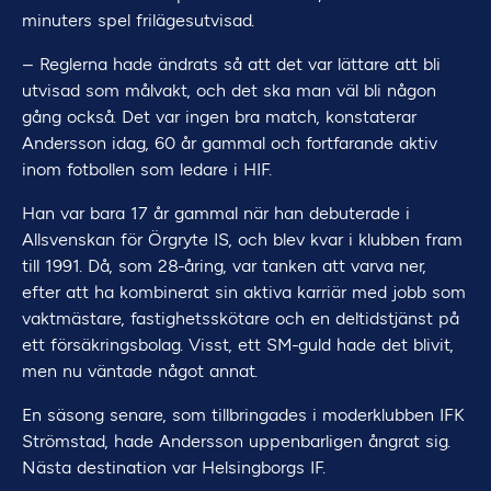
minuters spel frilägesutvisad.
– Reglerna hade ändrats så att det var lättare att bli
utvisad som målvakt, och det ska man väl bli någon
gång också. Det var ingen bra match, konstaterar
Andersson idag, 60 år gammal och fortfarande aktiv
inom fotbollen som ledare i HIF.
Han var bara 17 år gammal när han debuterade i
Allsvenskan för Örgryte IS, och blev kvar i klubben fram
till 1991. Då, som 28-åring, var tanken att varva ner,
efter att ha kombinerat sin aktiva karriär med jobb som
vaktmästare, fastighetsskötare och en deltidstjänst på
ett försäkringsbolag. Visst, ett SM-guld hade det blivit,
men nu väntade något annat.
En säsong senare, som tillbringades i moderklubben IFK
Strömstad, hade Andersson uppenbarligen ångrat sig.
Nästa destination var Helsingborgs IF.