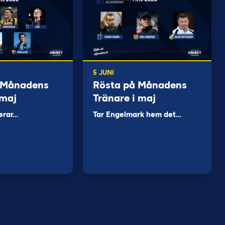
5 JUNI
 Månadens
Rösta på Månadens
 maj
Tränare i maj
erar…
Tar Engelmark hem det…