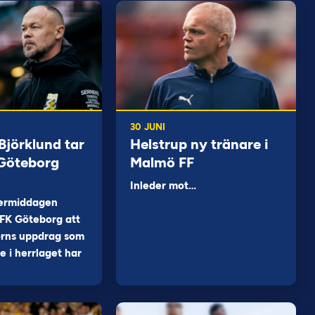
30 JUNI
jörklund tar
Helstrup ny tränare i
 Göteborg
Malmö FF
Inleder mot…
ermiddagen
FK Göteborg att
orns uppdrag som
 i herrlaget har