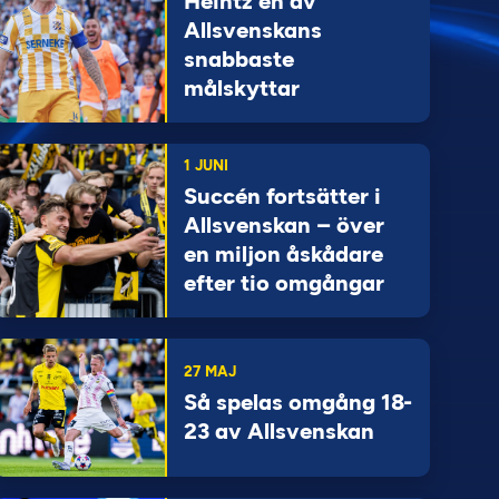
Heintz en av
Allsvenskans
snabbaste
målskyttar
1 JUNI
Succén fortsätter i
Allsvenskan – över
en miljon åskådare
efter tio omgångar
27 MAJ
Så spelas omgång 18-
23 av Allsvenskan