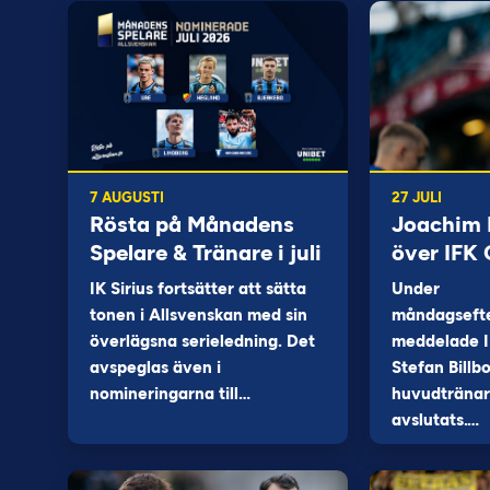
7 AUGUSTI
27 JULI
Rösta på Månadens
Joachim B
Spelare & Tränare i juli
över IFK
IK Sirius fortsätter att sätta
Under
tonen i Allsvenskan med sin
måndagseft
överlägsna serieledning. Det
meddelade I
avspeglas även i
Stefan Billb
nomineringarna till…
huvudtränare
avslutats.…