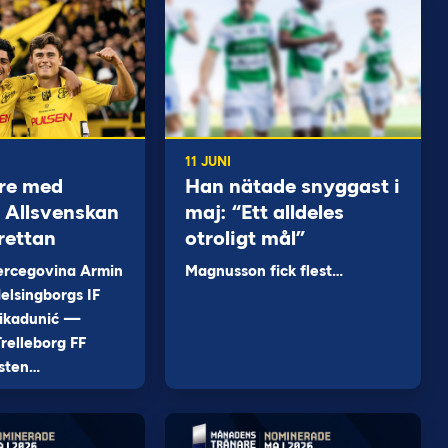
11 JUNI
re med
Han nätade snyggast i
 i Allsvenskan
maj: “Ett alldeles
rettan
otroligt mål”
ercegovina Armin
Magnusson fick flest…
elsingborgs IF
ikadunić —
relleborg FF
sten…