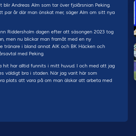
t blir Andreas Alm som tar över fjolårsnian Peking.
ett par år där man önskat mer, säger Alm om sitt nya
lenn Riddersholm dagen efter att säsongen 2023 tog
skan, men nu blickar man framåt med en ny
are tränare i bland annat AIK och BK Häcken och
eårsavtal med Peking.
 hit har alltid funnits i mitt huvud. I och med att jag
es väldigt bra i staden. När jag varit här som
bra plats att vara på om man älskar att arbeta med