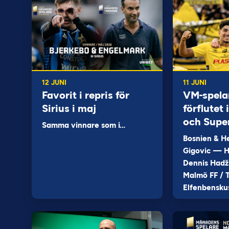
12 JUNI
11 JUNI
Favorit i repris för
VM-spela
Sirius i maj
förflutet
och Supe
Samma vinnare som i…
Bosnien & H
Gigovic — H
Dennis Hadž
Malmö FF / T
Elfenbensku