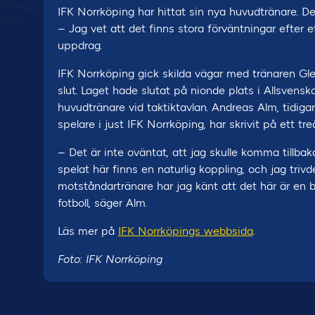
IFK Norrköping har hittat sin nya huvudtränare. De
– Jag vet att det finns stora förväntningar efter 
uppdrag.
IFK Norrköping gick skilda vägar med tränaren G
slut. Laget hade slutat på nionde plats i Allsven
huvudtränare vid taktiktavlan. Andreas Alm, tidig
spelare i just IFK Norrköping, har skrivit på ett tr
– Det är inte oväntat, att jag skulle komma tillbaka
spelat här finns en naturlig koppling, och jag trivd
motståndartränare har jag känt att det här är en 
fotboll, säger Alm.
Läs mer på
IFK Norrköpings webbsida
.
Foto: IFK Norrköping