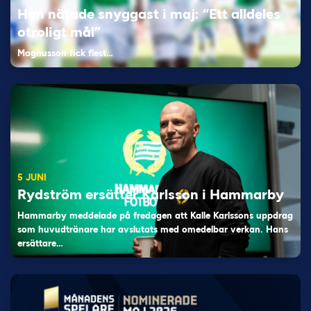
Han nätade snyggast i maj: “Ett alldeles
otroligt mål”
Magnusson fick flest…
5 JUNI
Rydström ersätter Karlsson i Hammarby
Hammarby meddelade på fredagen att Kalle Karlssons uppdrag
som huvudtränare har avslutats med omedelbar verkan. Hans
ersättare…