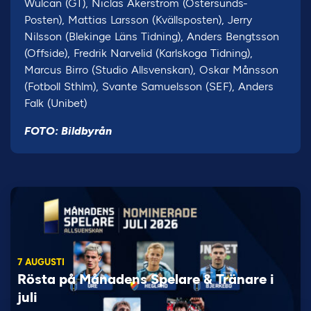
Wulcan (GT), Niclas Åkerström (Östersunds-
Posten), Mattias Larsson (Kvällsposten), Jerry
Nilsson (Blekinge Läns Tidning), Anders Bengtsson
(Offside), Fredrik Narvelid (Karlskoga Tidning),
Marcus Birro (Studio Allsvenskan), Oskar Månsson
(Fotboll Sthlm), Svante Samuelsson (SEF), Anders
Falk (Unibet)
FOTO: Bildbyrån
7 AUGUSTI
Rösta på Månadens Spelare & Tränare i
juli