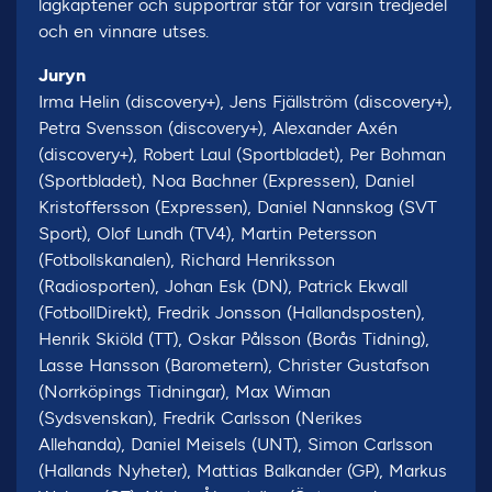
lagkaptener och supportrar står för varsin tredjedel
och en vinnare utses.
Juryn
Irma Helin (discovery+), Jens Fjällström (discovery+),
Petra Svensson (discovery+), Alexander Axén
(discovery+), Robert Laul (Sportbladet), Per Bohman
(Sportbladet), Noa Bachner (Expressen), Daniel
Kristoffersson (Expressen), Daniel Nannskog (SVT
Sport), Olof Lundh (TV4), Martin Petersson
(Fotbollskanalen), Richard Henriksson
(Radiosporten), Johan Esk (DN), Patrick Ekwall
(FotbollDirekt), Fredrik Jonsson (Hallandsposten),
Henrik Skiöld (TT), Oskar Pålsson (Borås Tidning),
Lasse Hansson (Barometern), Christer Gustafson
(Norrköpings Tidningar), Max Wiman
(Sydsvenskan), Fredrik Carlsson (Nerikes
Allehanda), Daniel Meisels (UNT), Simon Carlsson
(Hallands Nyheter), Mattias Balkander (GP), Markus