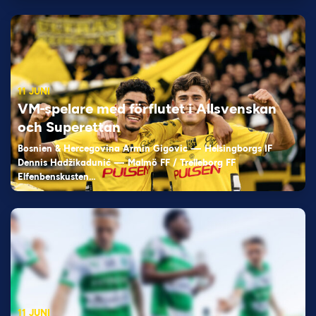
11 JUNI
VM-spelare med förflutet i Allsvenskan
och Superettan
Bosnien & Hercegovina Armin Gigovic — Helsingborgs IF
Dennis Hadžikadunić — Malmö FF / Trelleborg FF
Elfenbenskusten…
11 JUNI