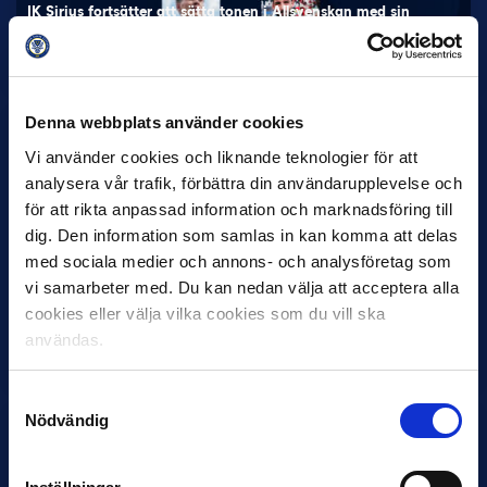
IK Sirius fortsätter att sätta tonen i Allsvenskan med sin
överlägsna serieledning. Det avspeglas även i nomineringarna
till…
Denna webbplats använder cookies
Vi använder cookies och liknande teknologier för att
analysera vår trafik, förbättra din användarupplevelse och
för att rikta anpassad information och marknadsföring till
dig. Den information som samlas in kan komma att delas
27 JULI
med sociala medier och annons- och analysföretag som
Joachim Björklund tar över IFK Göteborg
vi samarbeter med. Du kan nedan välja att acceptera alla
Under måndagseftermiddagen meddelade IFK Göteborg att
cookies eller välja vilka cookies som du vill ska
Stefan Billborns uppdrag som huvudtränare i herrlaget har
användas.
avslutats.…
Samtyckesval
Nödvändig