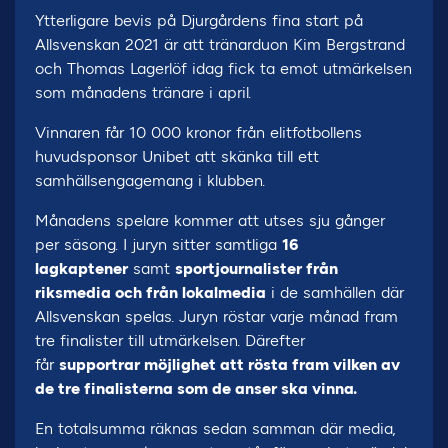
Ytterligare bevis på Djurgårdens fina start på
Allsvenskan 2021 är att tränarduon Kim Bergstrand
och Thomas Lagerlöf idag fick ta emot utmärkelsen
som månadens tränare i april.
Vinnaren får 10 000 kronor från elitfotbollens
huvudsponsor Unibet att skänka till ett
samhällsengagemang i klubben.
Månadens spelare kommer att utses sju gånger
per säsong. I juryn sitter samtliga
16
lagkaptener
samt
sportjournalister från
riksmedia och från lokalmedia
i de samhällen där
Allsvenskan spelas. Juryn röstar varje månad fram
tre finalister till utmärkelsen. Därefter
får
supportrar möjlighet att rösta fram vilken av
de tre finalisterna som de anser ska vinna.
En totalsumma räknas sedan samman där media,