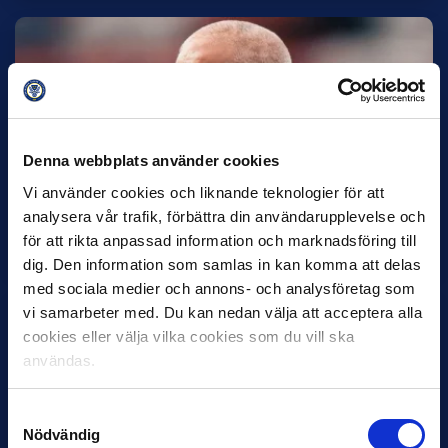
Denna webbplats använder cookies
Vi använder cookies och liknande teknologier för att
30 JUNI
Helstrup ny tränare i Malmö FF
analysera vår trafik, förbättra din användarupplevelse och
för att rikta anpassad information och marknadsföring till
Inleder mot…
dig. Den information som samlas in kan komma att delas
med sociala medier och annons- och analysföretag som
vi samarbeter med. Du kan nedan välja att acceptera alla
cookies eller välja vilka cookies som du vill ska
användas.
Samtyckesval
Nödvändig