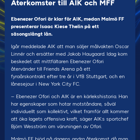
Återkomster till AIK och MFF
Ebenezer Ofori är klar för AIK, medan Malmö FF
presenterar Isaac Kiese Thelin på ett
säsongslångt lån.
Igår meddelade AIK att man säljer målvakten Oscar
Linnér och ersätter med Jakob Haugaard. Idag kom
beskedet att mittfältaren Ebenezer Ofori
återvänder till Friends Arena på ett
fyraårskontrakt efter tre år i VfB Stuttgart, och en
lånesejour i New York City FC.
– Ebenezer Ofori och AIK är en kärlekshistoria. Han
har egenskaper som hotar motståndare, såväl
individuellt som kollektivt, vilket framför allt kommer
att öka lagets offensiva kraft, säger AIK:s sportchef
Björn Wesström om värvningen av Ofori.
Malmö FF bjöd på dagens andra återkomst då man