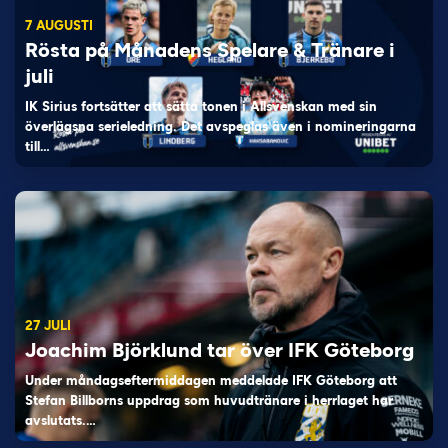
7 AUGUSTI
Rösta på Månadens Spelare & Tränare i
juli
IK Sirius fortsätter att sätta tonen i Allsvenskan med sin
överlägsna serieledning. Det avspeglas även i nomineringarna
till…
27 JULI
Joachim Björklund tar över IFK Göteborg
Under måndagseftermiddagen meddelade IFK Göteborg att
Stefan Billborns uppdrag som huvudtränare i herrlaget har
avslutats.…