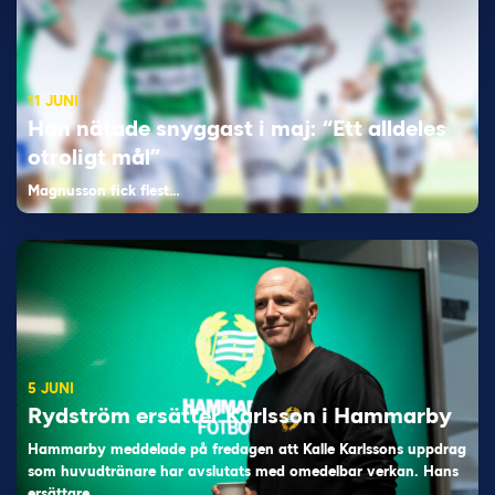
11 JUNI
Han nätade snyggast i maj: “Ett alldeles
otroligt mål”
Magnusson fick flest…
5 JUNI
Rydström ersätter Karlsson i Hammarby
Hammarby meddelade på fredagen att Kalle Karlssons uppdrag
som huvudtränare har avslutats med omedelbar verkan. Hans
ersättare…