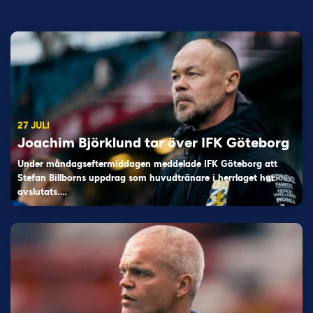
27 JULI
Joachim Björklund tar över IFK Göteborg
Under måndagseftermiddagen meddelade IFK Göteborg att
Stefan Billborns uppdrag som huvudtränare i herrlaget har
avslutats.…