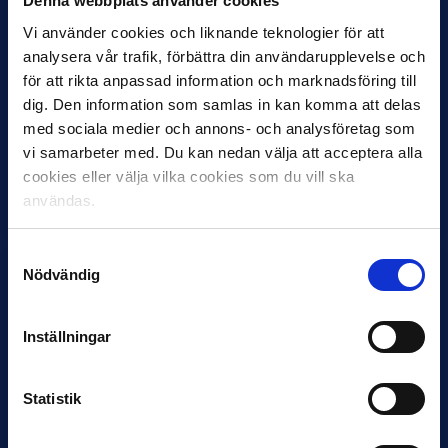
Denna webbplats använder cookies
Vi använder cookies och liknande teknologier för att
analysera vår trafik, förbättra din användarupplevelse och
för att rikta anpassad information och marknadsföring till
11 JUNI
VM-spelare med förflutet i Allsvenskan
dig. Den information som samlas in kan komma att delas
och Superettan
med sociala medier och annons- och analysföretag som
vi samarbeter med. Du kan nedan välja att acceptera alla
Bosnien & Hercegovina Armin Gigovic — Helsingborgs IF
cookies eller välja vilka cookies som du vill ska
Dennis Hadžikadunić — Malmö FF / Trelleborg FF
användas.
Elfenbenskusten…
Samtyckesval
Nödvändig
Inställningar
11 JUNI
Statistik
Han nätade snyggast i maj: “Ett alldeles
otroligt mål”