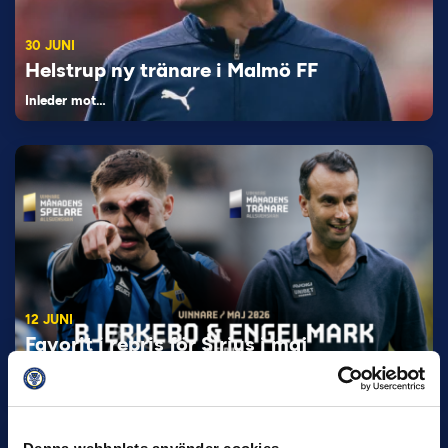
30 JUNI
Helstrup ny tränare i Malmö FF
Inleder mot…
12 JUNI
Favorit i repris för Sirius i maj
Samma vinnare som i…