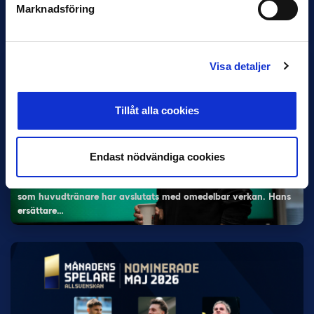
Marknadsföring
Magnusson fick flest…
Visa detaljer
Tillåt alla cookies
5 JUNI
Endast nödvändiga cookies
Rydström ersätter Karlsson i Hammarby
Hammarby meddelade på fredagen att Kalle Karlssons uppdrag
som huvudtränare har avslutats med omedelbar verkan. Hans
ersättare…