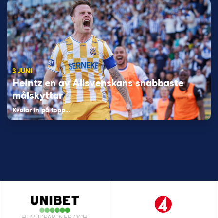
3 JUNI
Heintz en av Allsvenskans snabbaste
målskyttar
Kvalar in på topp…
HUVUDPARTNER OCH