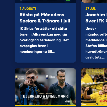
7 AUGUSTI
27 JULI
Rösta på Månadens
Joachim B
Spelare & Tränare i juli
över IFK
IK Sirius fortsätter att sätta
Under
tonen i Allsvenskan med sin
måndagseft
överlägsna serieledning. Det
meddelade I
avspeglas även i
Stefan Billb
nomineringarna till…
huvudtränare
avslutats.…