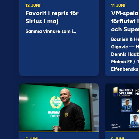
12 JUNI
11 JUNI
Favorit i repris för
VM-spela
Sirius i maj
förflutet
och Supe
Samma vinnare som i…
Bosnien & H
Gigovic — H
Dennis Hadž
Malmö FF / T
Elfenbensku