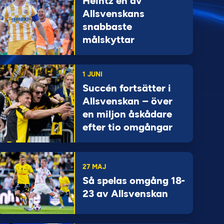
Heintz en av
Allsvenskans
snabbaste
målskyttar
1 JUNI
Succén fortsätter i
Allsvenskan – över
en miljon åskådare
efter tio omgångar
27 MAJ
Så spelas omgång 18-
23 av Allsvenskan