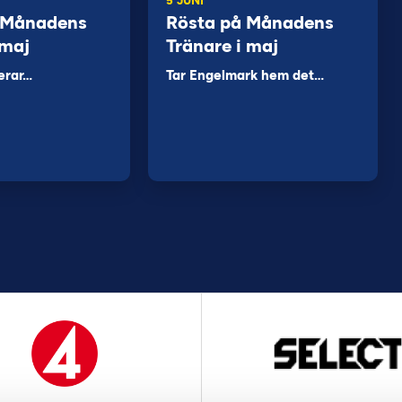
5 JUNI
 Månadens
Rösta på Månadens
 maj
Tränare i maj
erar…
Tar Engelmark hem det…