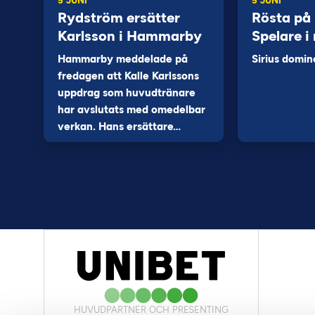
5 JUNI
5 JUNI
Rydström ersätter
Rösta på
Karlsson i Hammarby
Spelare i
Hammarby meddelade på
Sirius domin
fredagen att Kalle Karlssons
uppdrag som huvudtränare
har avslutats med omedelbar
verkan. Hans ersättare…
HUVUDPARTNER OCH PRESENTING