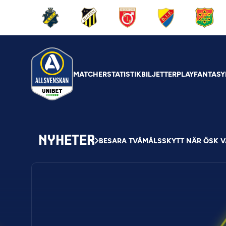
MATCHER
STATISTIK
BILJETTER
PLAY
FANTASY
NYHETER
BESARA TVÅMÅLSSKYTT NÄR ÖSK 