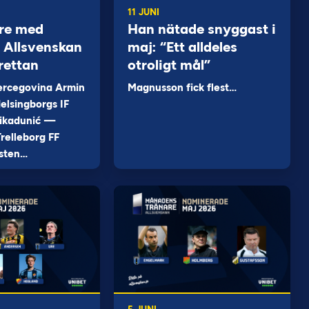
11 JUNI
re med
Han nätade snyggast i
 i Allsvenskan
maj: “Ett alldeles
rettan
otroligt mål”
ercegovina Armin
Magnusson fick flest…
elsingborgs IF
ikadunić —
relleborg FF
sten…