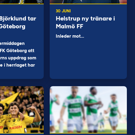
30 JUNI
jörklund tar
Helstrup ny tränare i
 Göteborg
Malmö FF
Inleder mot…
ermiddagen
FK Göteborg att
orns uppdrag som
 i herrlaget har