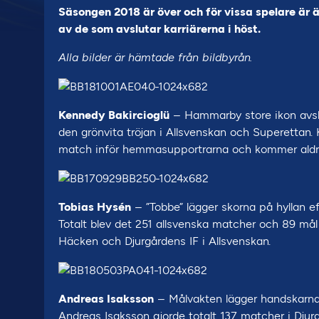
Säsongen 2018 är över och för vissa spelare är ä
av de som avslutar karriärerna i höst.
Alla bilder är hämtade från bildbyrån.
Kennedy Bakircioglü
– Hammarby store ikon avslu
den grönvita tröjan i Allsvenskan och Superettan.
match inför hemmasupportrarna och kommer aldri
Tobias Hysén
– ”Tobbe” lägger skorna på hyllan ef
Totalt blev det 251 allsvenska matcher och 89 må
Häcken och Djurgårdens IF i Allsvenskan.
Andreas Isaksson
– Målvakten lägger handskarna på
Andreas Isaksson gjorde totalt 137 matcher i Djurg