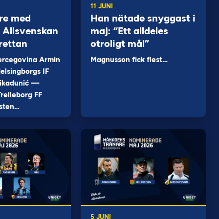
11 JUNI
re med
Han nätade snyggast i
 i Allsvenskan
maj: “Ett alldeles
rettan
otroligt mål”
ercegovina Armin
Magnusson fick flest…
elsingborgs IF
ikadunić —
relleborg FF
sten…
5 JUNI