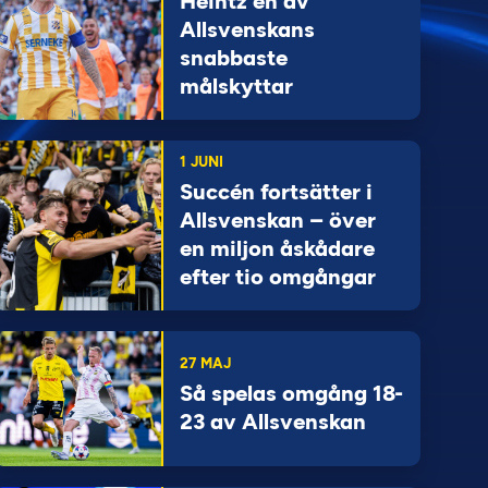
Heintz en av
Allsvenskans
snabbaste
målskyttar
1 JUNI
Succén fortsätter i
Allsvenskan – över
en miljon åskådare
efter tio omgångar
27 MAJ
Så spelas omgång 18-
23 av Allsvenskan