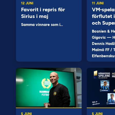
12 JUNI
11 JUNI
Favorit i repris för
VM-spela
Sirius i maj
förflutet
och Supe
Samma vinnare som i…
Bosnien & H
Gigovic — H
Dennis Hadž
Malmö FF / T
Elfenbensku
5 JUNI
5 JUNI