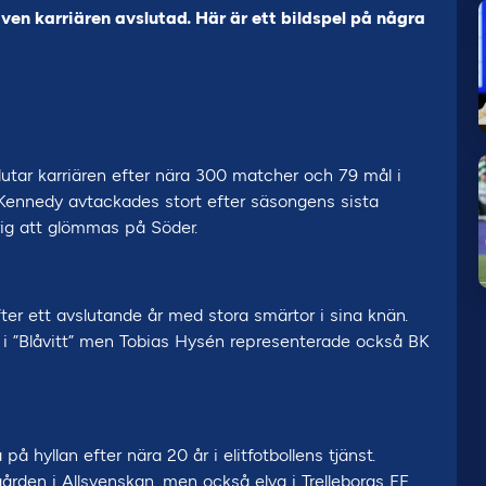
ven karriären avslutad. Här är ett bildspel på några
tar karriären efter nära 300 matcher och 79 mål i
 Kennedy avtackades stort efter säsongens sista
g att glömmas på Söder.
ter ett avslutande år med stora smärtor i sina knän.
l i ”Blåvitt” men Tobias Hysén representerade också BK
 hyllan efter nära 20 år i elitfotbollens tjänst.
ården i Allsvenskan, men också elva i Trelleborgs FF.