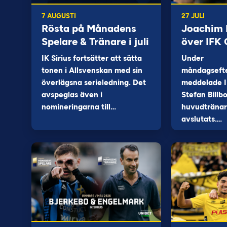
7 AUGUSTI
27 JULI
Rösta på Månadens
Joachim B
Spelare & Tränare i juli
över IFK
IK Sirius fortsätter att sätta
Under
tonen i Allsvenskan med sin
måndagseft
överlägsna serieledning. Det
meddelade I
avspeglas även i
Stefan Billb
nomineringarna till…
huvudtränare
avslutats.…