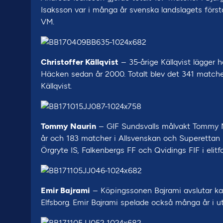
Isaksson var i många år svenska landslagets första
VM.
Christoffer Källqvist
– 35-årige Källqvist lägger h
Häcken sedan år 2000. Totalt blev det 341 matcher
Källqvist.
Tommy Naurin
– GIF Sundsvalls målvakt Tommy Na
år och 183 matcher i Allsvenskan och Superettan
Örgryte IS, Falkenbergs FF och Qvidings FIF i elitfo
Emir Bajrami
– Köpingssonen Bajrami avslutar karr
Elfsborg. Emir Bajrami spelade också många år i ut