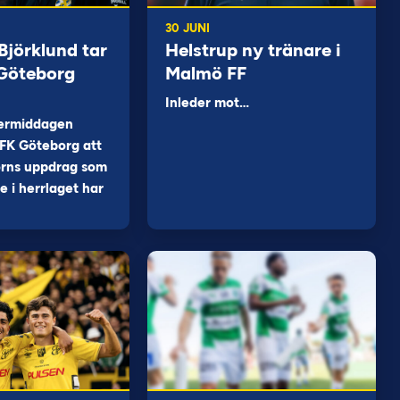
30 JUNI
jörklund tar
Helstrup ny tränare i
 Göteborg
Malmö FF
Inleder mot…
ermiddagen
FK Göteborg att
orns uppdrag som
 i herrlaget har