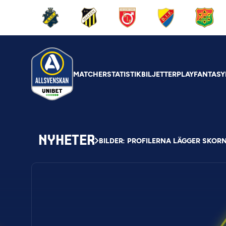
MATCHER
STATISTIK
BILJETTER
PLAY
FANTASY
NYHETER
BILDER: PROFILERNA LÄGGER SKOR