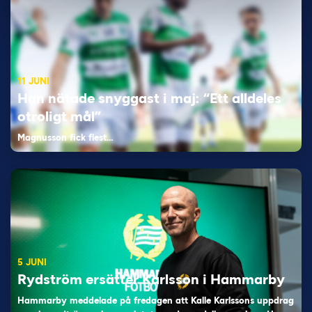
11 JUNI
Han nätade snyggast i maj: “Ett alldeles
otroligt mål”
Magnusson fick flest…
5 JUNI
Rydström ersätter Karlsson i Hammarby
Hammarby meddelade på fredagen att Kalle Karlssons uppdrag