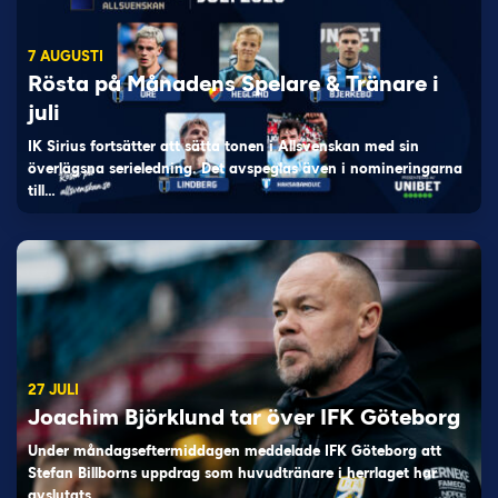
7 AUGUSTI
Rösta på Månadens Spelare & Tränare i
juli
IK Sirius fortsätter att sätta tonen i Allsvenskan med sin
överlägsna serieledning. Det avspeglas även i nomineringarna
till…
27 JULI
Joachim Björklund tar över IFK Göteborg
Under måndagseftermiddagen meddelade IFK Göteborg att
Stefan Billborns uppdrag som huvudtränare i herrlaget har
avslutats.…