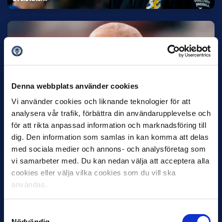
Denna webbplats använder cookies
Vi använder cookies och liknande teknologier för att
30 JUNI
analysera vår trafik, förbättra din användarupplevelse och
Helstrup ny tränare i Malmö FF
för att rikta anpassad information och marknadsföring till
Inleder mot…
dig. Den information som samlas in kan komma att delas
med sociala medier och annons- och analysföretag som
vi samarbeter med. Du kan nedan välja att acceptera alla
cookies eller välja vilka cookies som du vill ska
användas.
Samtyckesval
Nödvändig