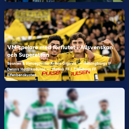
11 JUNI
VM-spelare med förflutet i Allsvenskan
och Superettan
Bosnien & Hercegovina Armin Gigovic — Helsingborgs IF
Dennis Hadžikadunić — Malmö FF / Trelleborg FF
Elfenbenskusten…