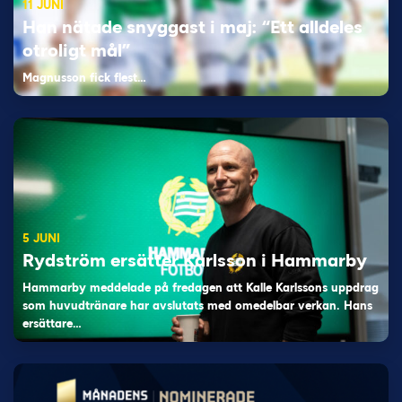
11 JUNI
Han nätade snyggast i maj: “Ett alldeles
otroligt mål”
Magnusson fick flest…
5 JUNI
Rydström ersätter Karlsson i Hammarby
Hammarby meddelade på fredagen att Kalle Karlssons uppdrag
som huvudtränare har avslutats med omedelbar verkan. Hans
ersättare…