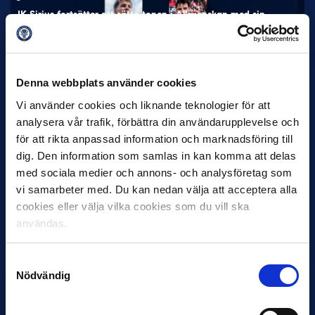
IK Sirius fortsätter att sätta tonen i Allsvenskan med sin
överlägsna serieledning. Det avspeglas även i nomineringarna
till…
Denna webbplats använder cookies
Vi använder cookies och liknande teknologier för att
analysera vår trafik, förbättra din användarupplevelse och
för att rikta anpassad information och marknadsföring till
dig. Den information som samlas in kan komma att delas
27 JULI
med sociala medier och annons- och analysföretag som
Joachim Björklund tar över IFK Göteborg
vi samarbeter med. Du kan nedan välja att acceptera alla
cookies eller välja vilka cookies som du vill ska
Under måndagseftermiddagen meddelade IFK Göteborg att
Stefan Billborns uppdrag som huvudtränare i herrlaget har
användas.
avslutats.…
Samtyckesval
Nödvändig