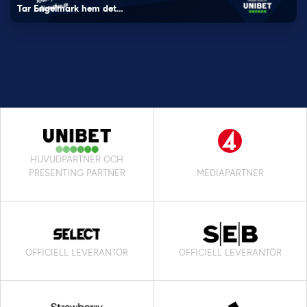
Tar Engelmark hem det…
HUVUDPARTNER OCH
PRESENTING PARTNER
MEDIAPARTNER
OFFICIELL LEVERANTÖR
OFFICIELL LEVERANTÖR