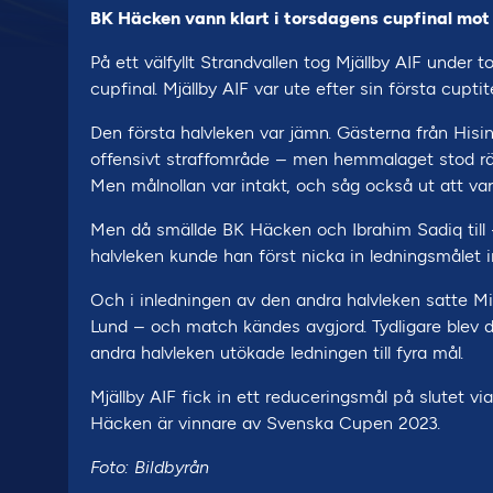
BK Häcken vann klart i torsdagens cupfinal mot Mj
På ett välfyllt Strandvallen tog Mjällby AIF unde
cupfinal. Mjällby AIF var ute efter sin första cupt
Den första halvleken var jämn. Gästerna från Hisin
offensivt straffområde – men hemmalaget stod rätt
Men målnollan var intakt, och såg också ut att vara
Men då smällde BK Häcken och Ibrahim Sadiq till 
halvleken kunde han först nicka in ledningsmålet 
Och i inledningen av den andra halvleken satte Mikk
Lund – och match kändes avgjord. Tydligare blev 
andra halvleken utökade ledningen till fyra mål.
Mjällby AIF fick in ett reduceringsmål på slutet v
Häcken är vinnare av Svenska Cupen 2023.
Foto: Bildbyrån