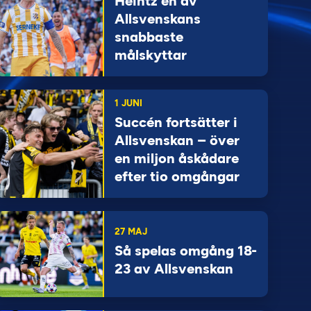
Heintz en av
Allsvenskans
snabbaste
målskyttar
1 JUNI
Succén fortsätter i
Allsvenskan – över
en miljon åskådare
efter tio omgångar
27 MAJ
Så spelas omgång 18-
23 av Allsvenskan