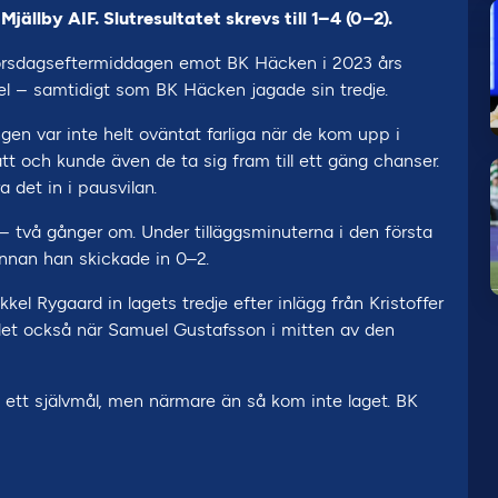
ällby AIF. Slutresultatet skrevs till 1–4 (0–2).
r torsdagseftermiddagen emot BK Häcken i 2023 års
itel – samtidigt som BK Häcken jagade sin tredje.
gen var inte helt oväntat farliga när de kom upp i
 och kunde även de ta sig fram till ett gäng chanser.
 det in i pausvilan.
– två gånger om. Under tilläggsminuterna i den första
innan han skickade in 0–2.
el Rygaard in lagets tredje efter inlägg från Kristoffer
det också när Samuel Gustafsson i mitten av den
ia ett självmål, men närmare än så kom inte laget. BK