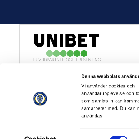
HUVUDPARTNER OCH PRESENTING
PARTNER
Denna webbplats använde
Vi använder cookies och lik
användarupplevelse och för
som samlas in kan komma 
samarbeter med. Du kan ned
OFFICIELL LEVERANTÖR
användas.
Samtyckesval