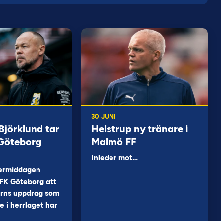
30 JUNI
jörklund tar
Helstrup ny tränare i
 Göteborg
Malmö FF
Inleder mot…
ermiddagen
FK Göteborg att
orns uppdrag som
 i herrlaget har