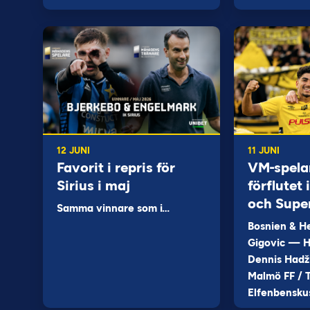
12 JUNI
11 JUNI
Favorit i repris för
VM-spela
Sirius i maj
förflutet
och Supe
Samma vinnare som i…
Bosnien & H
Gigovic — H
Dennis Hadž
Malmö FF / T
Elfenbensku