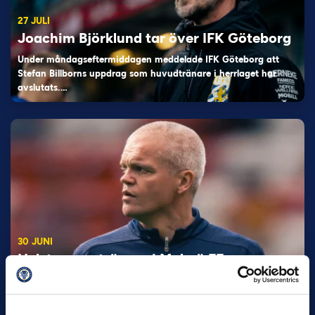
27 JULI
Joachim Björklund tar över IFK Göteborg
Under måndagseftermiddagen meddelade IFK Göteborg att
Stefan Billborns uppdrag som huvudtränare i herrlaget har
avslutats.…
30 JUNI
Helstrup ny tränare i Malmö FF
Inleder mot…