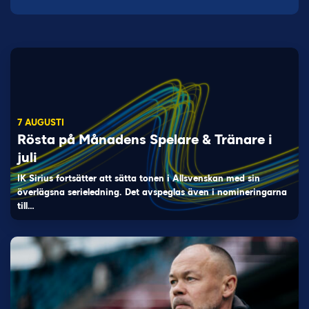
7 AUGUSTI
Rösta på Månadens Spelare & Tränare i
juli
IK Sirius fortsätter att sätta tonen i Allsvenskan med sin
överlägsna serieledning. Det avspeglas även i nomineringarna
till…