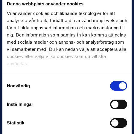
Denna webbplats använder cookies
Vi använder cookies och liknande teknologier för att
analysera vår trafik, förbättra din användarupplevelse och
för att rikta anpassad information och marknadsföring till
dig. Den information som samlas in kan komma att delas
med sociala medier och annons- och analysföretag som
vi samarbeter med. Du kan nedan välja att acceptera alla
12 JUNI
cookies eller välja vilka cookies som du vill ska
Favorit i repris för Sirius i maj
användas.
Samma vinnare som i…
Samtyckesval
Nödvändig
Inställningar
11 JUNI
VM-spelare med förflutet i Allsvenskan
Statistik
och Superettan