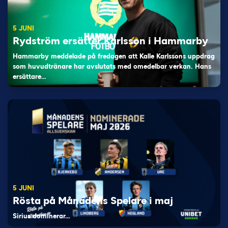
5 JUNI
Rydström ersätter Karlsson i Hammarby
Hammarby meddelade på fredagen att Kalle Karlssons uppdrag
som huvudtränare har avslutats med omedelbar verkan. Hans
ersättare…
5 JUNI
Rösta på Månadens Spelare i maj
Sirius dominerar…