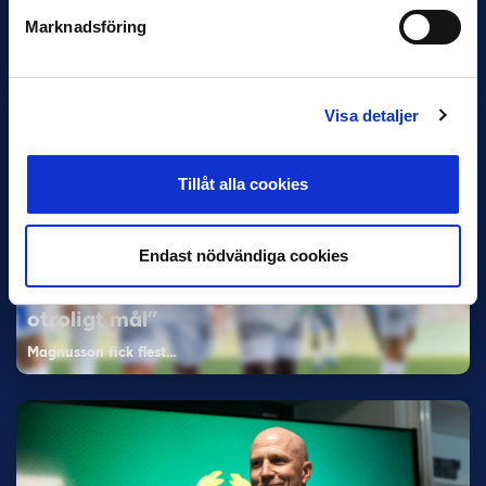
Bosnien & Hercegovina Armin Gigovic — Helsingborgs IF
Marknadsföring
Dennis Hadžikadunić — Malmö FF / Trelleborg FF
Elfenbenskusten…
Visa detaljer
Tillåt alla cookies
Endast nödvändiga cookies
11 JUNI
Han nätade snyggast i maj: “Ett alldeles
otroligt mål”
Magnusson fick flest…