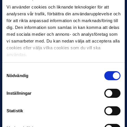
Vi använder cookies och liknande teknologier för att
analysera vår trafik, förbättra din användarupplevelse och
11 JUNI
för att rikta anpassad information och marknadsföring till
VM-spelare med förflutet i Allsvenskan
dig. Den information som samlas in kan komma att delas
och Superettan
med sociala medier och annons- och analysföretag som
vi samarbeter med. Du kan nedan välja att acceptera alla
Bosnien & Hercegovina Armin Gigovic — Helsingborgs IF
Dennis Hadžikadunić — Malmö FF / Trelleborg FF
cookies eller välja vilka cookies som du vill ska
Elfenbenskusten…
användas.
Samtyckesval
Nödvändig
Inställningar
11 JUNI
Statistik
Han nätade snyggast i maj: “Ett alldeles
otroligt mål”