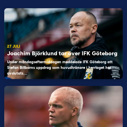
27 JULI
Joachim Björklund tar över IFK Göteborg
Under måndagseftermiddagen meddelade IFK Göteborg att
Stefan Billborns uppdrag som huvudtränare i herrlaget har
avslutats.…