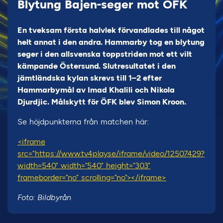
Blytung Bajen-seger mot ÖFK
En tveksam första halvlek förvandlades till något
helt annat i den andra. Hammarby tog en blytung
seger i den allsvenska toppstriden mot ett vilt
kämpande Östersund. Slutresultatet i den
jämtländska kylan skrevs till 1–2 efter
Hammarbymål av Imad Khalili och Nikola
Djurdjic. Målskytt för ÖFK blev Simon Kroon.
Se höjdpunkterna från matchen här:
<iframe
src="https://www.tv4play.se/iframe/video/12507429?
width=540" width="540" height="303"
frameborder="no" scrolling="no"></iframe>
Foto: Bildbyrån