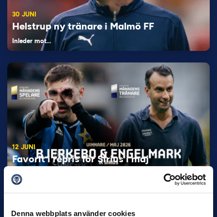
30 JUNI
Helstrup ny tränare i Malmö FF
Inleder mot…
12 JUNI
Favorit i repris för Sirius i maj
Samma vinnare som i…
Denna webbplats använder cookies