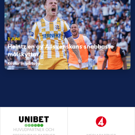
3 JUNI
Heintz en av Allsvenskans snabbaste
målskyttar
Kvalar in på topp…
HUVUDPARTNER OCH