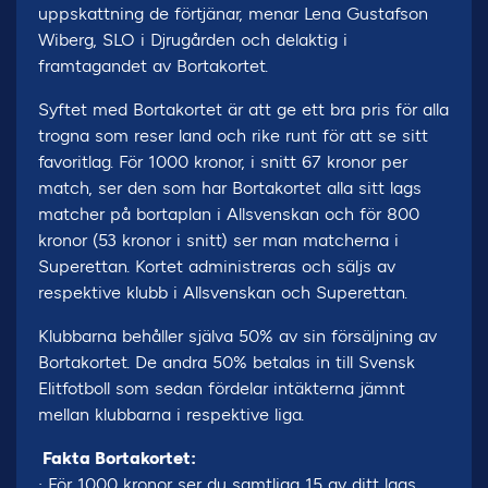
uppskattning de förtjänar, menar Lena Gustafson
Wiberg, SLO i Djrugården och delaktig i
framtagandet av Bortakortet.
Syftet med Bortakortet är att ge ett bra pris för alla
trogna som reser land och rike runt för att se sitt
favoritlag. För 1000 kronor, i snitt 67 kronor per
match, ser den som har Bortakortet alla sitt lags
matcher på bortaplan i Allsvenskan och för 800
kronor (53 kronor i snitt) ser man matcherna i
Superettan. Kortet administreras och säljs av
respektive klubb i Allsvenskan och Superettan.
Klubbarna behåller själva 50% av sin försäljning av
Bortakortet. De andra 50% betalas in till Svensk
Elitfotboll som sedan fördelar intäkterna jämnt
mellan klubbarna i respektive liga.
Fakta Bortakortet:
· För 1000 kronor ser du samtliga 15 av ditt lags