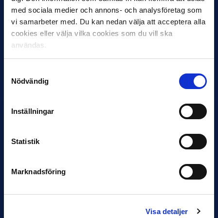
med sociala medier och annons- och analysföretag som
vi samarbeter med. Du kan nedan välja att acceptera alla
cookies eller välja vilka cookies som du vill ska
användas.
30 JUNI
Helstrup ny tränare i Malmö FF
Samtyckesval
Inleder mot…
Nödvändig
Inställningar
Statistik
Marknadsföring
12 JUNI
Favorit i repris för Sirius i maj
Samma vinnare som i…
Visa detaljer