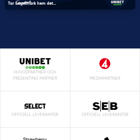
Tar Engelmark hem det…
HUVUDPARTNER OCH
PRESENTING PARTNER
MEDIAPARTNER
OFFICIELL LEVERANTÖR
OFFICIELL LEVERANTÖR