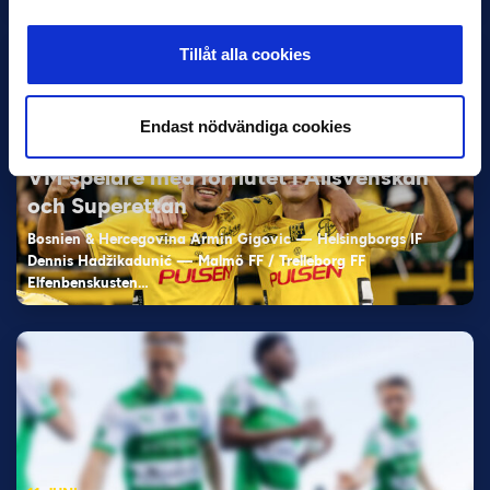
Tillåt alla cookies
Endast nödvändiga cookies
11 JUNI
VM-spelare med förflutet i Allsvenskan
och Superettan
Bosnien & Hercegovina Armin Gigovic — Helsingborgs IF
Dennis Hadžikadunić — Malmö FF / Trelleborg FF
Elfenbenskusten…