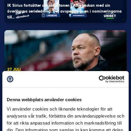
IK Sirius fortsätter att sätta tonen i Allsvenskan med sin
överlägsna serieledning. Det avspeglas även i nomineringarna
till…
27 JULI
Joachim Björklund tar över IFK Göteborg
Under måndagseftermiddagen meddelade IFK Göteborg att
Stefan Billborns uppdrag som huvudtränare i herrlaget har
avslutats.…
Denna webbplats använder cookies
Vi använder cookies och liknande teknologier för att
analysera vår trafik, förbättra din användarupplevelse och
för att rikta anpassad information och marknadsföring till
dig. Den information som samlas in kan komma att delas