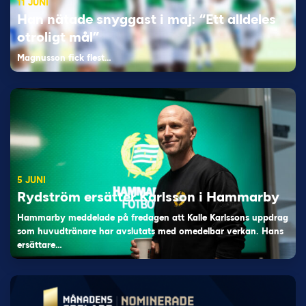
11 JUNI
Han nätade snyggast i maj: “Ett alldeles
otroligt mål”
Magnusson fick flest…
5 JUNI
Rydström ersätter Karlsson i Hammarby
Hammarby meddelade på fredagen att Kalle Karlssons uppdrag
som huvudtränare har avslutats med omedelbar verkan. Hans
ersättare…