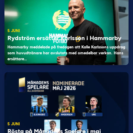
5 JUNI
Rydström ersätter Karlsson i Hammarby
Hammarby meddelade på fredagen att Kalle Karlssons uppdrag
som huvudtränare har avslutats med omedelbar verkan. Hans
ersättare…
5 JUNI
Rösta på Månadens Spelare i maj