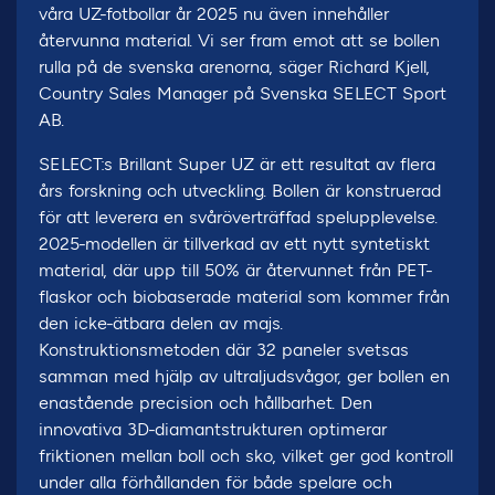
våra UZ-fotbollar år 2025 nu även innehåller
återvunna material. Vi ser fram emot att se bollen
rulla på de svenska arenorna, säger Richard Kjell,
Country Sales Manager på Svenska SELECT Sport
AB.
SELECT:s Brillant Super UZ är ett resultat av flera
års forskning och utveckling. Bollen är konstruerad
för att leverera en svåröverträffad spelupplevelse.
2025-modellen är tillverkad av ett nytt syntetiskt
material, där upp till 50% är återvunnet från PET-
flaskor och biobaserade material som kommer från
den icke-ätbara delen av majs.
Konstruktionsmetoden där 32 paneler svetsas
samman med hjälp av ultraljudsvågor, ger bollen en
enastående precision och hållbarhet. Den
innovativa 3D-diamantstrukturen optimerar
friktionen mellan boll och sko, vilket ger god kontroll
under alla förhållanden för både spelare och