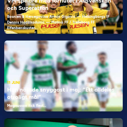
VM-spelare med förflutet i Allsvenskan
och Superettan
Bosnien & Hercegovina Armin Gigovic — Helsingborgs IF
Dennis Hadžikadunić — Malmö FF / Trelleborg FF
Elfenbenskusten…
11 JUNI
Han nätade snyggast i maj: “Ett alldeles
otroligt mål”
Magnusson fick flest…