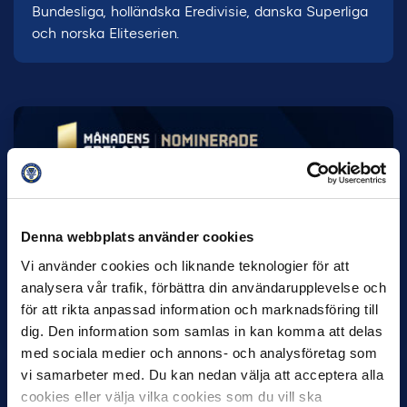
Bundesliga, holländska Eredivisie, danska Superliga
och norska Eliteserien.
7 AUGUSTI
Rösta på Månadens Spelare & Tränare i
Denna webbplats använder cookies
juli
Vi använder cookies och liknande teknologier för att
IK Sirius fortsätter att sätta tonen i Allsvenskan med sin
analysera vår trafik, förbättra din användarupplevelse och
överlägsna serieledning. Det avspeglas även i nomineringarna
för att rikta anpassad information och marknadsföring till
till…
dig. Den information som samlas in kan komma att delas
med sociala medier och annons- och analysföretag som
vi samarbeter med. Du kan nedan välja att acceptera alla
cookies eller välja vilka cookies som du vill ska