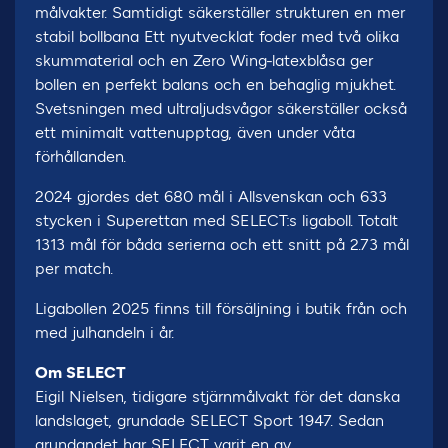
målvakter. Samtidigt säkerställer strukturen en mer
stabil bollbana Ett nyutvecklat foder med två olika
skummaterial och en Zero Wing-latexblåsa ger
bollen en perfekt balans och en behaglig mjukhet.
Svetsningen med ultraljudsvågor säkerställer också
ett minimalt vattenupptag, även under våta
förhållanden.
2024 gjordes det 680 mål i Allsvenskan och 633
stycken i Superettan med SELECT:s ligaboll. Totalt
1313 mål för båda serierna och ett snitt på 2.73 mål
per match.
Ligabollen 2025 finns till försäljning i butik från och
med julhandeln i år.
Om SELECT
Eigil Nielsen, tidigare stjärnmålvakt för det danska
landslaget, grundade SELECT Sport 1947. Sedan
grundandet har SELECT varit en av