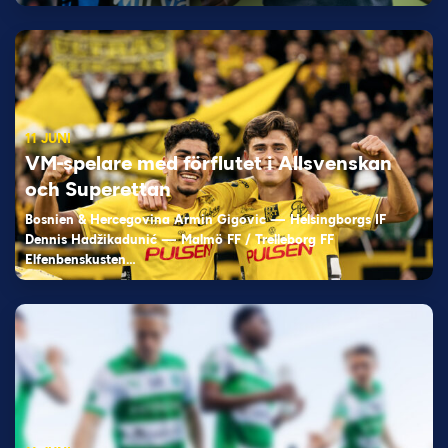
11 JUNI
VM-spelare med förflutet i Allsvenskan
och Superettan
Bosnien & Hercegovina Armin Gigovic — Helsingborgs IF
Dennis Hadžikadunić — Malmö FF / Trelleborg FF
Elfenbenskusten…