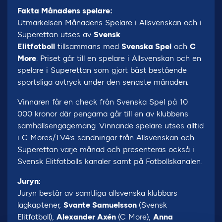
Fakta Månadens spelare:
Utmärkelsen Månadens Spelare i Allsvenskan och i
Superettan utses av
Svensk
Elitfotboll
tillsammans med
Svenska Spel
och
C
More
. Priset går till en spelare i Allsvenskan och en
spelare i Superettan som gjort bäst bestående
sportsliga avtryck under den senaste månaden.
Vinnaren får en check från Svenska Spel på 10
000 kronor där pengarna går till en av klubbens
samhällsengagemang. Vinnande spelare utses alltid
i C Mores/TV4:s sändningar från Allsvenskan och
Superettan varje månad och presenteras också i
Svensk Elitfotbolls kanaler samt på Fotbollskanalen.
Juryn:
Juryn består av samtliga allsvenska klubbars
lagkaptener,
Svante Samuelsson
(Svensk
Elitfotboll),
Alexander Axén
(C More),
Anna