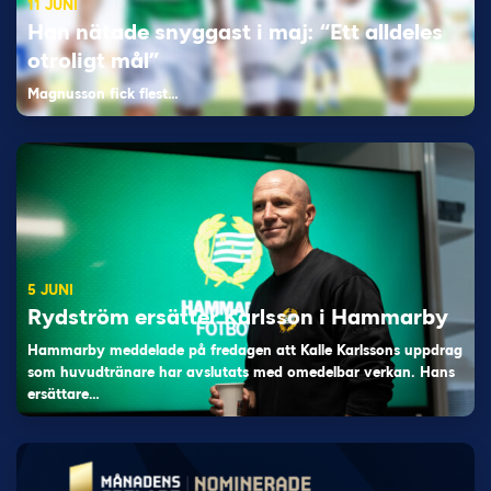
11 JUNI
Han nätade snyggast i maj: “Ett alldeles
otroligt mål”
Magnusson fick flest…
5 JUNI
Rydström ersätter Karlsson i Hammarby
Hammarby meddelade på fredagen att Kalle Karlssons uppdrag
som huvudtränare har avslutats med omedelbar verkan. Hans
ersättare…