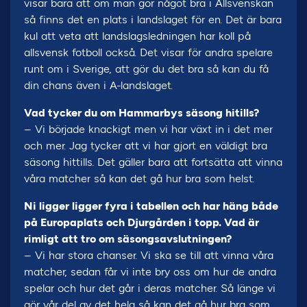
visar bara att om man gör något bra i Allsvenskan
så finns det en plats i landslaget för en. Det är bara
kul att veta att landslagsledningen har koll på
allsvensk fotboll också. Det visar för andra spelare
runt om i Sverige, att gör du det bra så kan du få
din chans även i A-landslaget.
Vad tycker du om Hammarbys säsong hitills?
– Vi började knackigt men vi har växt in i det mer
och mer. Jag tycker att vi har gjort en väldigt bra
säsong hittills. Det gäller bara att fortsätta att vinna
våra matcher så kan det gå hur bra som helst.
Ni ligger ligger fyra i tabellen och har häng både
på Europaplats och Djurgården i topp. Vad är
rimligt att tro om säsongsavslutningen?
– Vi har stora chanser. Vi ska se till att vinna våra
matcher, sedan får vi inte bry oss om hur de andra
spelar och hur det går i deras matcher. Så länge vi
gör vår del av det hela så kan det gå hur bra som