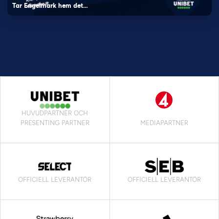
Tar Engelmark hem det…
HUVUDPARTNER OCH
PRESENTING PARTNER
MEDIAPARTNER
OFFICIELL LEVERANTÖR
OFFICIELL LEVERANTÖR