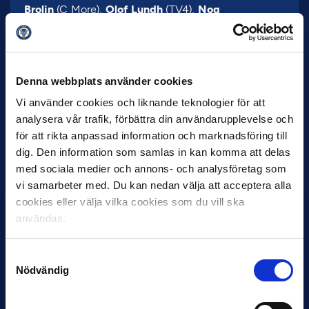
Brolin
(C More),
Olof Lundh
(TV4),
Noa
Bachner
(Expressen),
Anders Bengtsson
(Offside)
och
Per Bohman
(Aftonbladet).
Tidigare vinnare 2019:
Denna webbplats använder cookies
April:
Linus Hallenius, GIF Sundsvall
Vi använder cookies och liknande teknologier för att
Maj:
Tarik Elyounoussi, AIK
analysera vår trafik, förbättra din användarupplevelse och
Juli:
Marcus Danielson, Djurgården
för att rikta anpassad information och marknadsföring till
Augusti: Muamer Tankovic, Hammarby
dig. Den information som samlas in kan komma att delas
med sociala medier och annons- och analysföretag som
vi samarbeter med. Du kan nedan välja att acceptera alla
cookies eller välja vilka cookies som du vill ska
användas.
Samtyckesval
7 AUGUSTI
Nödvändig
Rösta på Månadens Spelare & Tränare i
juli