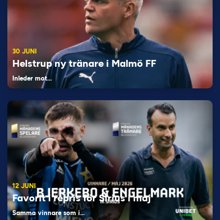
30 JUNI
Helstrup ny tränare i Malmö FF
Inleder mot…
12 JUNI
Favorit i repris för Sirius i maj
Samma vinnare som i…