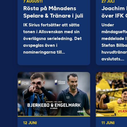
7 AUGUSTI
27 JULI
Rösta på Månadens
Joachim B
Spelare & Tränare i juli
över IFK
IK Sirius fortsätter att sätta
Under
tonen i Allsvenskan med sin
måndagseft
överlägsna serieledning. Det
meddelade I
avspeglas även i
Stefan Billb
nomineringarna till…
huvudtränare
avslutats.…
12 JUNI
11 JUNI