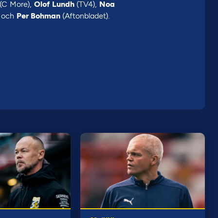
(C More),
Olof Lundh
(TV4),
Noa
) och
Per Bohman
(Aftonbladet).