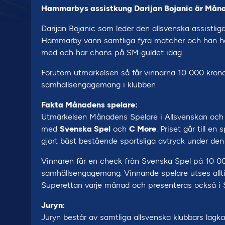
Hammarbys assistkung Darijan Bojanic är Månad
Darijan Bojanic som leder den allsvenska assistli
Hammarby vann samtliga fyra matcher och han har va
med och har chans på SM-guldet idag.
Förutom utmärkelsen så får vinnarna 10 000 kronor 
samhällsengagemang i klubben.
Fakta Månadens spelare:
Utmärkelsen Månadens Spelare i Allsvenskan och
med
Svenska Spel
och
C More
. Priset går till e
gjort bäst bestående sportsliga avtryck under de
Vinnaren får en check från Svenska Spel på 10 000
samhällsengagemang. Vinnande spelare utses allti
Superettan varje månad och presenteras också i Sv
Juryn:
Juryn består av samtliga allsvenska klubbars lagk