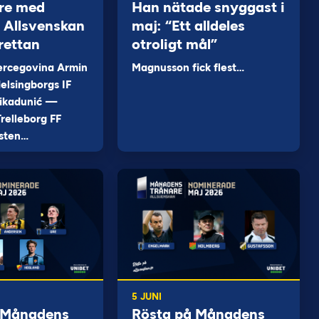
re med
Han nätade snyggast i
 i Allsvenskan
maj: “Ett alldeles
rettan
otroligt mål”
ercegovina Armin
Magnusson fick flest…
elsingborgs IF
ikadunić —
relleborg FF
sten…
5 JUNI
 Månadens
Rösta på Månadens