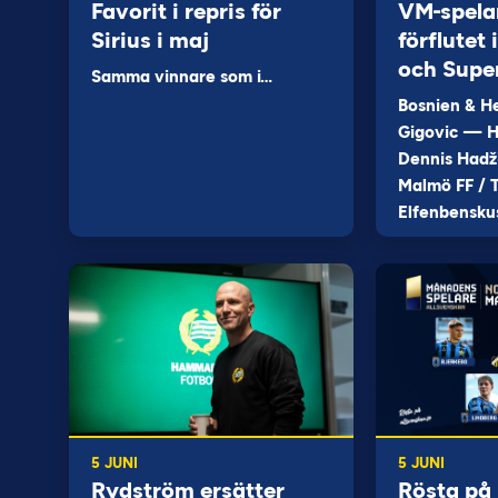
Favorit i repris för
VM-spela
Sirius i maj
förflutet
och Supe
Samma vinnare som i…
Bosnien & H
Gigovic — H
Dennis Hadž
Malmö FF / T
Elfenbensku
5 JUNI
5 JUNI
Rydström ersätter
Rösta på