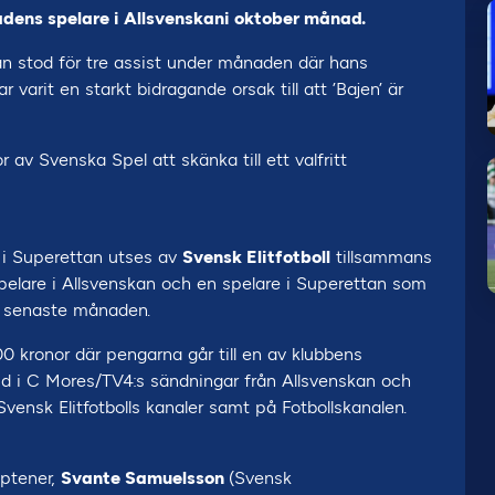
ens spelare i Allsvenskani oktober månad.
gan stod för tre assist under månaden där hans
rit en starkt bidragande orsak till att ’Bajen’ är
av Svenska Spel att skänka till ett valfritt
 i Superettan utses av
Svensk Elitfotboll
tillsammans
n spelare i Allsvenskan och en spelare i Superettan som
n senaste månaden.
 kronor där pengarna går till en av klubbens
d i C Mores/TV4:s sändningar från Allsvenskan och
ensk Elitfotbolls kanaler samt på Fotbollskanalen.
aptener,
Svante Samuelsson
(Svensk