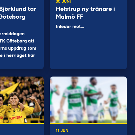
30 JUNI
jörklund tar
Helstrup ny tränare i
 Göteborg
Malmö FF
Inleder mot…
ermiddagen
FK Göteborg att
orns uppdrag som
 i herrlaget har
11 JUNI