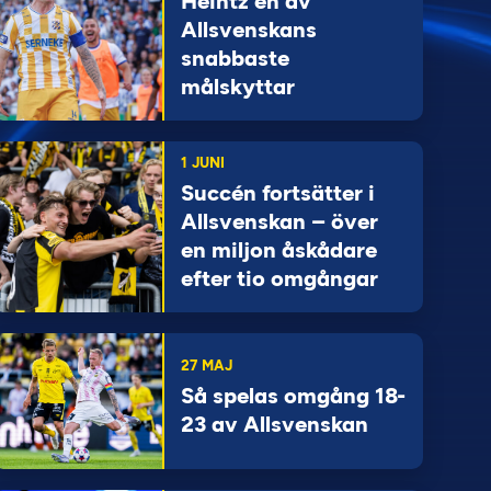
Heintz en av
Allsvenskans
snabbaste
målskyttar
1 JUNI
Succén fortsätter i
Allsvenskan – över
en miljon åskådare
efter tio omgångar
27 MAJ
Så spelas omgång 18-
23 av Allsvenskan