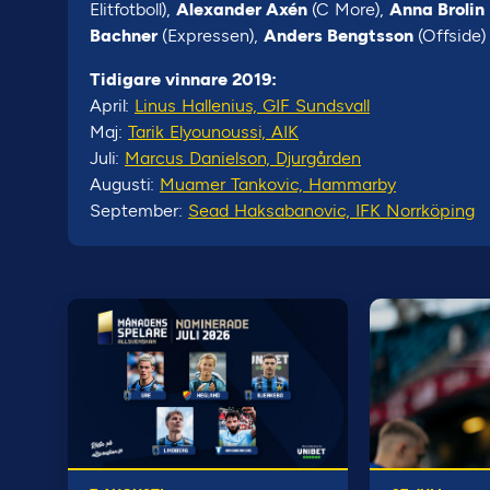
Elitfotboll),
Alexander Axén
(C More),
Anna Brolin
Bachner
(Expressen),
Anders Bengtsson
(Offside
Tidigare vinnare 2019:
April:
Linus Hallenius, GIF Sundsvall
Maj:
Tarik Elyounoussi, AIK
Juli:
Marcus Danielson, Djurgården
Augusti:
Muamer Tankovic, Hammarby
September:
Sead Haksabanovic, IFK Norrköping