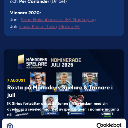
och
Per Carlander
(Unibet).
Vinnare 2020:
Juni:
Sead Haksabanovic, IFK Norrköping
Juli:
Isaac Kiese Thelin, Malmö FF
7 AUGUSTI
Rösta på Månadens Spelare & Tränare i
juli
IK Sirius fortsätter att sätta tonen i Allsvenskan med sin
överlägsna serieledning. Det avspeglas även i nomineringarna
till…