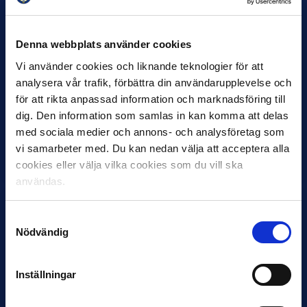
Denna webbplats använder cookies
Vi använder cookies och liknande teknologier för att
analysera vår trafik, förbättra din användarupplevelse och
27 JULI
för att rikta anpassad information och marknadsföring till
Joachim Björklund tar över IFK Göteborg
dig. Den information som samlas in kan komma att delas
Under måndagseftermiddagen meddelade IFK Göteborg att
med sociala medier och annons- och analysföretag som
Stefan Billborns uppdrag som huvudtränare i herrlaget har
vi samarbeter med. Du kan nedan välja att acceptera alla
avslutats.…
cookies eller välja vilka cookies som du vill ska
användas.
Samtyckesval
Nödvändig
Inställningar
30 JUNI