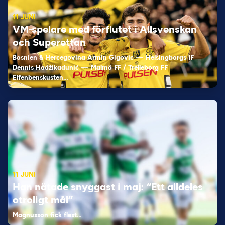
11 JUNI
VM-spelare med förflutet i Allsvenskan
och Superettan
Bosnien & Hercegovina Armin Gigovic — Helsingborgs IF
Dennis Hadžikadunić — Malmö FF / Trelleborg FF
Elfenbenskusten…
11 JUNI
Han nätade snyggast i maj: “Ett alldeles
otroligt mål”
Magnusson fick flest…