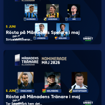
5 JUNI
Rösta på Månadens Spelare i maj
Sirius dominerar…
5 JUNI
Rösta på Månadens Tränare i maj
Tar Engelmark hem det…