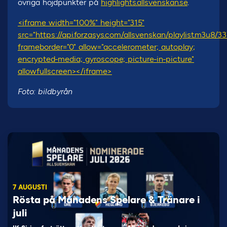
övriga höjdpunkter på
highlights.allsvenskan.se
.
<iframe width="100%" height="315"
src="https://api.forzasys.com/allsvenskan/playlist.m3u
frameborder="0" allow="accelerometer; autoplay;
encrypted-media; gyroscope; picture-in-picture"
allowfullscreen></iframe>
Foto: bildbyrån
7 AUGUSTI
Rösta på Månadens Spelare & Tränare i
juli