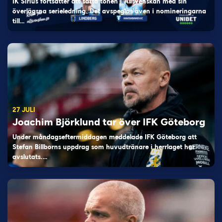
IK Sirius fortsätter att sätta tonen i Allsvenskan med sin
överlägsna serieledning. Det avspeglas även i nomineringarna
till…
27 JULI
Joachim Björklund tar över IFK Göteborg
Under måndagseftermiddagen meddelade IFK Göteborg att
Stefan Billborns uppdrag som huvudtränare i herrlaget har
avslutats.…