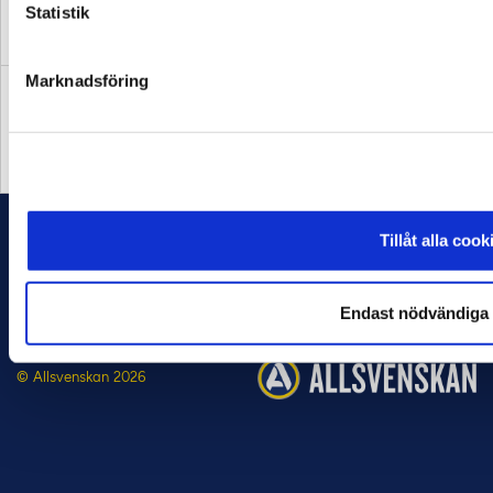
Statistik
OFFICIELL LEVERANTÖR
OFFICIELL LEVERANTÖR
Marknadsföring
OFFICIELL PARTNER
OFFICIELL LEVERANTÖR
FAQ
Tillåt alla cook
ALLMÄNNA VILLKOR
INTEGRITETSPOLICY
GDPR
Endast nödvändiga 
COOKIES
© Allsvenskan 2026