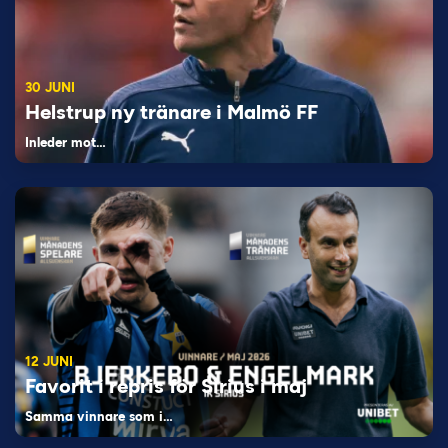
30 JUNI
Helstrup ny tränare i Malmö FF
Inleder mot…
12 JUNI
Favorit i repris för Sirius i maj
Samma vinnare som i…