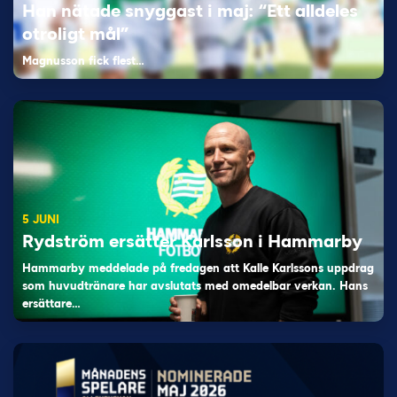
Han nätade snyggast i maj: “Ett alldeles
otroligt mål”
Magnusson fick flest…
5 JUNI
Rydström ersätter Karlsson i Hammarby
Hammarby meddelade på fredagen att Kalle Karlssons uppdrag
som huvudtränare har avslutats med omedelbar verkan. Hans
ersättare…