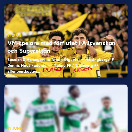
11 JUNI
VM-spelare med förflutet i Allsvenskan
och Superettan
Bosnien & Hercegovina Armin Gigovic — Helsingborgs IF
Dennis Hadžikadunić — Malmö FF / Trelleborg FF
Elfenbenskusten…
11 JUNI