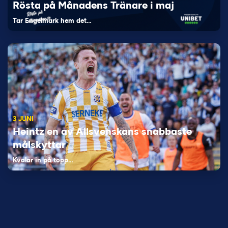
Rösta på Månadens Tränare i maj
Tar Engelmark hem det…
3 JUNI
Heintz en av Allsvenskans snabbaste
målskyttar
Kvalar in på topp…