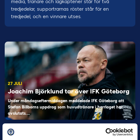
media, tränare och lagkaptener står för två
tredjedelar, supportrarnas röster står för en
tredjedel, och en vinnare utses.
27 JULI
Joachim Björklund tar över IFK Göteborg
Under måndagseftermiddagen meddelade IFK Göteborg att
Stefan Billborns uppdrag som huvudtränare i herrlaget har
avslutats.…