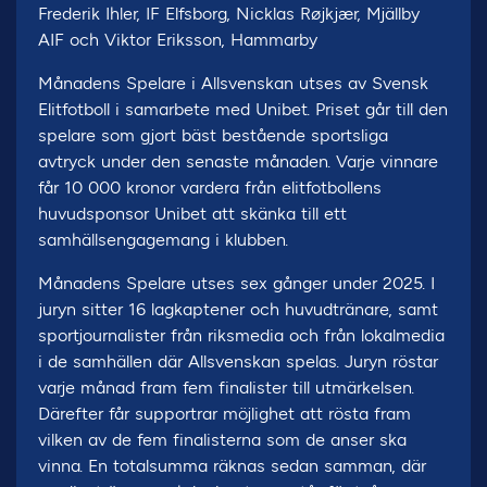
Frederik Ihler, IF Elfsborg, Nicklas Røjkjær, Mjällby
AIF och Viktor Eriksson, Hammarby
Månadens Spelare i Allsvenskan utses av Svensk
Elitfotboll i samarbete med Unibet. Priset går till den
spelare som gjort bäst bestående sportsliga
avtryck under den senaste månaden. Varje vinnare
får 10 000 kronor vardera från elitfotbollens
huvudsponsor Unibet att skänka till ett
samhällsengagemang i klubben.
Månadens Spelare utses sex gånger under 2025. I
juryn sitter 16 lagkaptener och huvudtränare, samt
sportjournalister från riksmedia och från lokalmedia
i de samhällen där Allsvenskan spelas. Juryn röstar
varje månad fram fem finalister till utmärkelsen.
Därefter får supportrar möjlighet att rösta fram
vilken av de fem finalisterna som de anser ska
vinna. En totalsumma räknas sedan samman, där