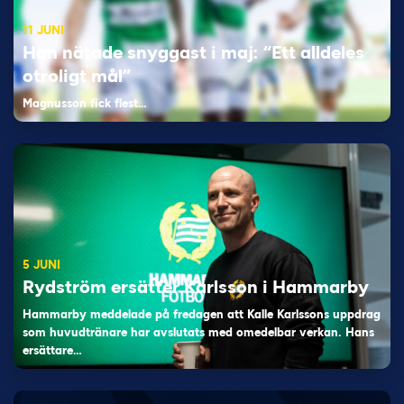
11 JUNI
Han nätade snyggast i maj: “Ett alldeles
otroligt mål”
Magnusson fick flest…
5 JUNI
Rydström ersätter Karlsson i Hammarby
Hammarby meddelade på fredagen att Kalle Karlssons uppdrag
som huvudtränare har avslutats med omedelbar verkan. Hans
ersättare…