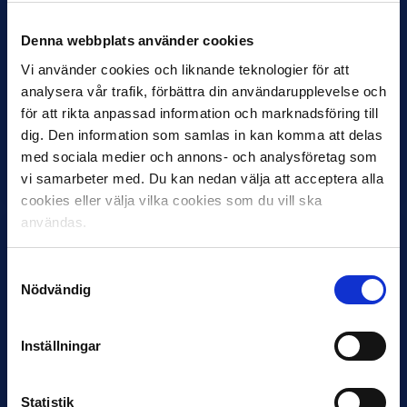
Denna webbplats använder cookies
Vi använder cookies och liknande teknologier för att
analysera vår trafik, förbättra din användarupplevelse och
för att rikta anpassad information och marknadsföring till
30 JUNI
dig. Den information som samlas in kan komma att delas
Helstrup ny tränare i Malmö FF
med sociala medier och annons- och analysföretag som
Inleder mot…
vi samarbeter med. Du kan nedan välja att acceptera alla
cookies eller välja vilka cookies som du vill ska
användas.
Samtyckesval
Nödvändig
Inställningar
12 JUNI
Favorit i repris för Sirius i maj
Statistik