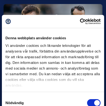
Denna webbplats använder cookies
Vi använder cookies och liknande teknologier för att
12 JUNI
Favorit i repris för Sirius i maj
analysera vår trafik, förbättra din användarupplevelse och
för att rikta anpassad information och marknadsföring till
Samma vinnare som i…
dig. Den information som samlas in kan komma att delas
med sociala medier och annons- och analysföretag som
vi samarbeter med. Du kan nedan välja att acceptera alla
cookies eller välja vilka cookies som du vill ska
användas.
11 JUNI
Samtyckesval
VM-spelare med förflutet i Allsvenskan
Nödvändig