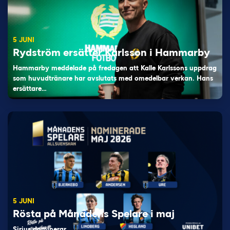
5 JUNI
Rydström ersätter Karlsson i Hammarby
Hammarby meddelade på fredagen att Kalle Karlssons uppdrag
som huvudtränare har avslutats med omedelbar verkan. Hans
ersättare…
5 JUNI
Rösta på Månadens Spelare i maj
Sirius dominerar…