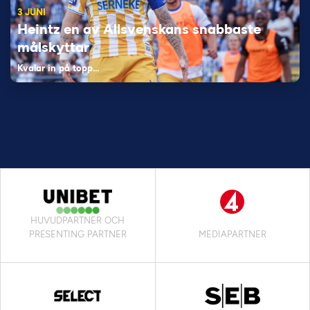
3 JUNI
Heintz en av Allsvenskans snabbaste
målskyttar
Kvalar in på topp…
HUVUDPARTNER OCH
PRESENTING PARTNER
MEDIAPARTNER