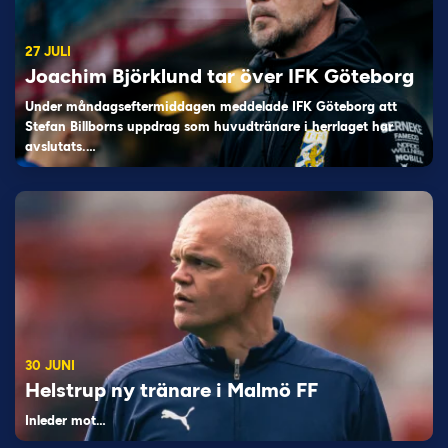
27 JULI
Joachim Björklund tar över IFK Göteborg
Under måndagseftermiddagen meddelade IFK Göteborg att
Stefan Billborns uppdrag som huvudtränare i herrlaget har
avslutats.…
30 JUNI
Helstrup ny tränare i Malmö FF
Inleder mot…