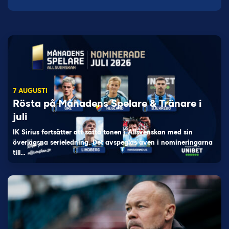
7 AUGUSTI
Rösta på Månadens Spelare & Tränare i
juli
IK Sirius fortsätter att sätta tonen i Allsvenskan med sin
överlägsna serieledning. Det avspeglas även i nomineringarna
till…