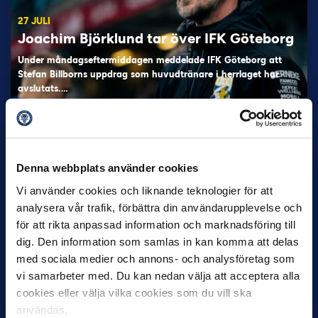
27 JULI
Joachim Björklund tar över IFK Göteborg
Under måndagseftermiddagen meddelade IFK Göteborg att
Stefan Billborns uppdrag som huvudtränare i herrlaget har
avslutats.…
Denna webbplats använder cookies
Vi använder cookies och liknande teknologier för att
analysera vår trafik, förbättra din användarupplevelse och
för att rikta anpassad information och marknadsföring till
dig. Den information som samlas in kan komma att delas
30 JUNI
med sociala medier och annons- och analysföretag som
Helstrup ny tränare i Malmö FF
vi samarbeter med. Du kan nedan välja att acceptera alla
Inleder mot…
cookies eller välja vilka cookies som du vill ska
användas.