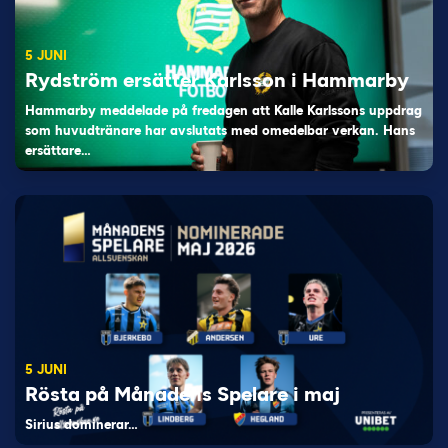
5 JUNI
Rydström ersätter Karlsson i Hammarby
Hammarby meddelade på fredagen att Kalle Karlssons uppdrag
som huvudtränare har avslutats med omedelbar verkan. Hans
ersättare…
5 JUNI
Rösta på Månadens Spelare i maj
Sirius dominerar…