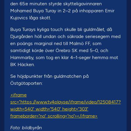
den 65:e minuten styrde skytteligavinnaren
Mohamed Buya Turay in 2–2 på inhopparen Emir
Kujovics låga skott.
Buya Turays kyliga touch skulle bli guldmålet, då
Djurgården höll undan och säkrade seriesegern med
en poängs marginal ned till Malmö FF, som
samtidigt körde över Örebro SK med 5–0, och
Hammarby, som tog en klar 4–1-seger hemma mot
BK Häcken.
Se höjdpunkter från guldmatchen på
Östgötaporten:
<iframe
src="https://www.tv4play.se/iframe/video/12508417?
width=540" width="540" height="303"
frameborder="no" scrolling="no"></iframe>
Foto: bildbyrån