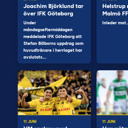
Joachim Björklund tar
Helstrup 
över IFK Göteborg
Malmö F
Under
Inleder mot
måndagseftermiddagen
meddelade IFK Göteborg att
Stefan Billborns uppdrag som
huvudtränare i herrlaget har
avslutats.…
11 JUNI
11 JUNI