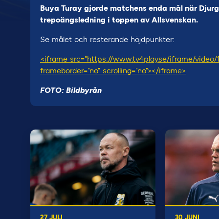
Buya Turay gjorde matchens enda mål när Djurgår
trepoängsledning i toppen av Allsvenskan.
Se målet och resterande höjdpunkter:
<iframe src="https://www.tv4play.se/iframe/video
frameborder="no" scrolling="no"></iframe>
FOTO: Bildbyrån
27 JULI
30 JUNI