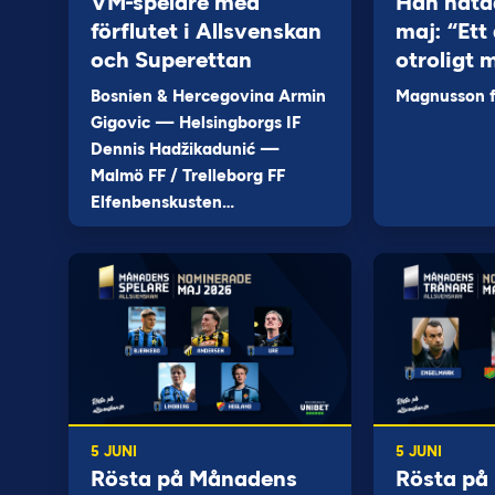
VM-spelare med
Han näta
förflutet i Allsvenskan
maj: “Ett 
och Superettan
otroligt 
Bosnien & Hercegovina Armin
Magnusson fi
Gigovic — Helsingborgs IF
Dennis Hadžikadunić —
Malmö FF / Trelleborg FF
Elfenbenskusten…
5 JUNI
5 JUNI
Rösta på Månadens
Rösta på