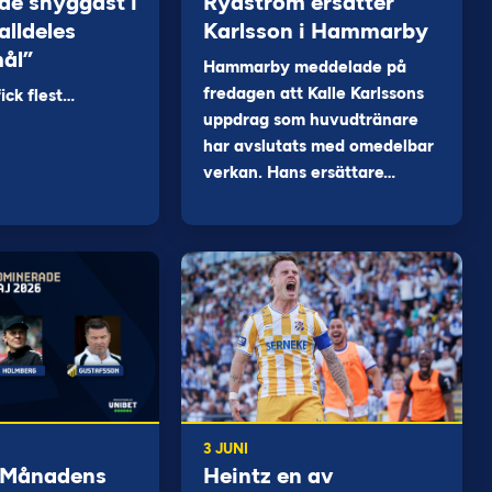
de snyggast i
Rydström ersätter
alldeles
Karlsson i Hammarby
mål”
Hammarby meddelade på
fredagen att Kalle Karlssons
ck flest…
uppdrag som huvudtränare
har avslutats med omedelbar
verkan. Hans ersättare…
3 JUNI
 Månadens
Heintz en av