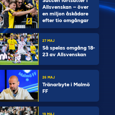
Succén fortsätter i
Allsvenskan – över
en miljon åskådare
efter tio omgångar
27 MAJ
Så spelas omgång 18-
23 av Allsvenskan
26 MAJ
Tränarbyte i Malmö
FF
19 MAJ