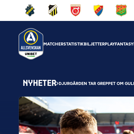
MATCHER
STATISTIK
BILJETTER
PLAY
FANTASY
NYHETER
DJURGÅRDEN TAR GREPPET OM GUL