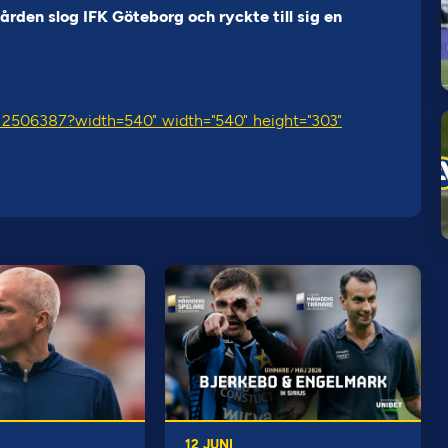
den slog IFK Göteborg och ryckte till sig en
/12506387?width=540" width="540" height="303"
12 JUNI