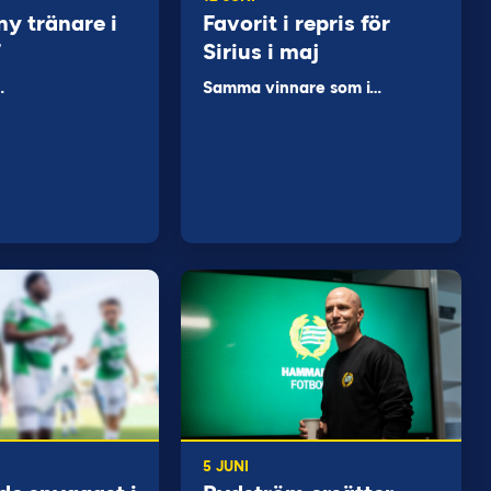
ny tränare i
Favorit i repris för
F
Sirius i maj
…
Samma vinnare som i…
5 JUNI