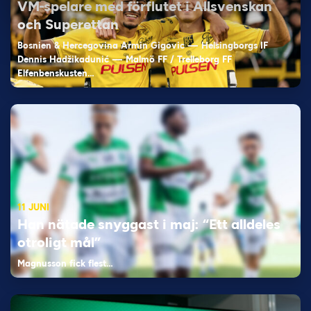
VM-spelare med förflutet i Allsvenskan
och Superettan
Bosnien & Hercegovina Armin Gigovic — Helsingborgs IF
Dennis Hadžikadunić — Malmö FF / Trelleborg FF
Elfenbenskusten…
11 JUNI
Han nätade snyggast i maj: “Ett alldeles
otroligt mål”
Magnusson fick flest…