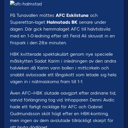
På Tunavallen möttes
AFC Eskilstuna
och
Superettan-laget
Halmstads BK
senare under
dagen. Där gick hemmalaget AFC till halvtidsvila
med en 1-0-ledning efter att Ferid Ali skruvat in en
frispark i den 28:e minuten.
HBK kvitterade spektakulärt genom nye specielle
målskytten Sadat Karim i inledningen av den andra
halvleken då Karim vann bollen i mittcirkeln och
snabbt avlossade ett långskott som letade sig hela
vägen in i nätmaskorna fram till 1-1.
Även AFC–HBK slutade oavgjort efter ordinarie tid,
varvid förlängning tog vid. Inhopparen Denni Avdic
hade ett farligt nickläge för AFC och Gabriel
Gudmundsson sköt högt efter en HBK-kontring,
men ingen av dem avslutade tillräckligt skarpt för
att bryta dödläget.