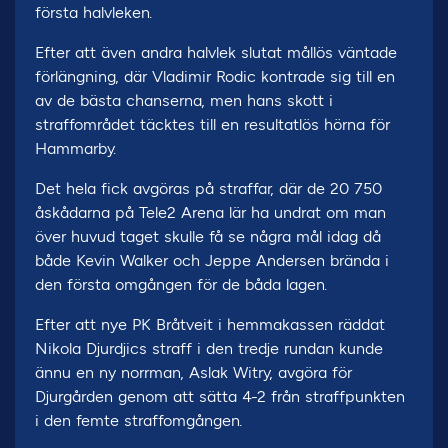
första halvleken.
Efter att även andra halvlek slutat mållös väntade
förlängning, där Vladimir Rodic kontrade sig till en
av de bästa chanserna, men hans skott i
straffområdet täcktes till en resultatlös hörna för
Hammarby.
Det hela fick avgöras på straffar, där de 20 750
åskådarna på Tele2 Arena lär ha undrat om man
över huvud taget skulle få se några mål idag då
både Kevin Walker och Jeppe Andersen brända i
den första omgången för de båda lagen.
Efter att nye PK Bråtveit i hemmakassen räddat
Nikola Djurdjics straff i den tredje rundan kunde
ännu en ny norrman, Aslak Witry, avgöra för
Djurgården genom att sätta 4-2 från straffpunkten
i den femte straffomgången.