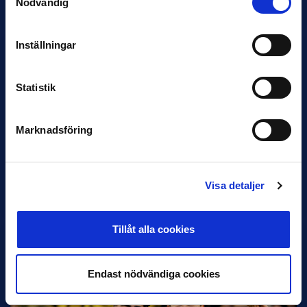
Nödvändig
Inleder mot…
Inställningar
Statistik
Marknadsföring
12 JUNI
Favorit i repris för Sirius i maj
Visa detaljer
Samma vinnare som i…
Tillåt alla cookies
Endast nödvändiga cookies
11 JUNI