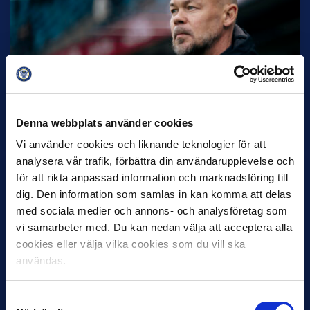
27 JULI
Joachim Björklund tar över IFK Göteborg
Under måndagseftermiddagen meddelade IFK Göteborg att
Stefan Billborns uppdrag som huvudtränare i herrlaget har
Denna webbplats använder cookies
avslutats.…
Vi använder cookies och liknande teknologier för att
analysera vår trafik, förbättra din användarupplevelse och
för att rikta anpassad information och marknadsföring till
dig. Den information som samlas in kan komma att delas
med sociala medier och annons- och analysföretag som
vi samarbeter med. Du kan nedan välja att acceptera alla
cookies eller välja vilka cookies som du vill ska
användas.
30 JUNI
Helstrup ny tränare i Malmö FF
Samtyckesval