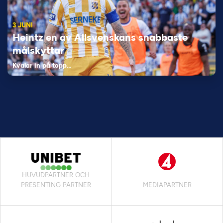
3 JUNI
Heintz en av Allsvenskans snabbaste
målskyttar
Kvalar in på topp…
HUVUDPARTNER OCH
PRESENTING PARTNER
MEDIAPARTNER