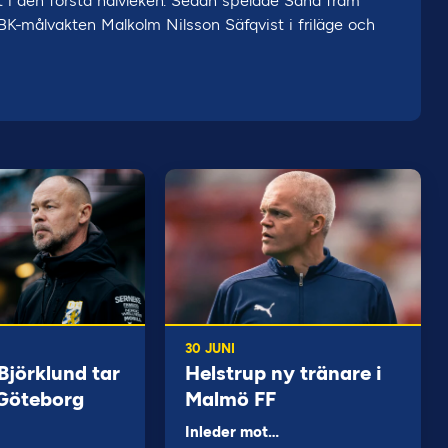
t i den första halvleken. Sedan spelade Sana fram
BK-målvakten Malkolm Nilsson Säfqvist i friläge och
30 JUNI
jörklund tar
Helstrup ny tränare i
 Göteborg
Malmö FF
Inleder mot…