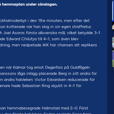
på hemmaplan under söndagen.
kholmsderbyt i den 19:e minuten, men efter det
 kvitterade när han slog in sin egen straffretur,
 Joel Asoros första allsvenska mål, vilket betydde 3–1
kade Edward Chilufya till 4–1, som även blev
ledning, men nedpetade AIK har chansen att replikera
leken när Kalmar tog emot Degerfors på Guldfågeln
hanssons låga inlägg placerade Berg in sitt andra för
en andra halvleken. Victor Edvardsen reducerade för
nare hade Sebastian Ring skjutit in 4–1 för
r man hemmabesegrade Halmstad med 2–0. Först