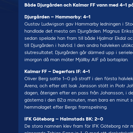
Både Djurgården och Kalmar FF vann med 4–1 
Djurgården – Hammarby: 4–1
Gustav Ludwigson gav Hammarby ledningen i Stoc
handlade det mesta om Djurgården. Magnus Eriksson
sedan spelade han fram till både Hjalmar Ekdal och
till Djurgården i halvtid. I den andra halvleken utö
slutresultatet. Djurgården går därmed upp i serie
imorgon då man möter Mjällby AIF på bortaplan.
Kalmar FF – Degerfors IF: 4–1
Oliver Berg satte 1–0 på straff i den första halv
Arena, och efter att Isak Jansson stött in Piotr Jo
dagen, återigen efter en pass från Johansson, i d
gästerna i den 82:a minuten, men bara en minut se
hemmalaget efter Bergs framspelning.
IFK Göteborg – Halmstads BK: 2–0
De stora namnen klev fram för IFK Göteborg nä