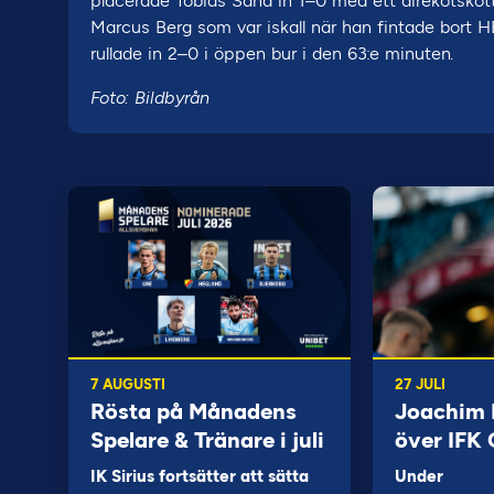
placerade Tobias Sana in 1–0 med ett direkotskot
Marcus Berg som var iskall när han fintade bort H
rullade in 2–0 i öppen bur i den 63:e minuten.
Foto: Bildbyrån
7 AUGUSTI
27 JULI
Rösta på Månadens
Joachim B
Spelare & Tränare i juli
över IFK
IK Sirius fortsätter att sätta
Under