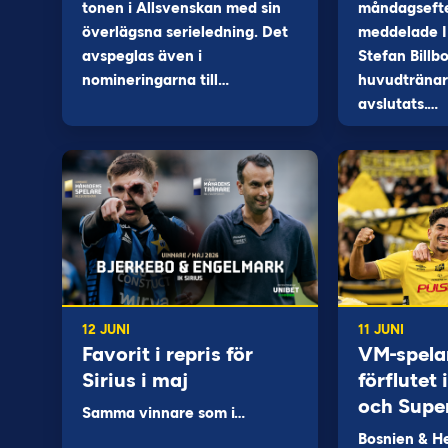
tonen i Allsvenskan med sin
måndagseft
överlägsna serieledning. Det
meddelade I
avspeglas även i
Stefan Billb
nomineringarna till…
huvudtränare
avslutats.…
12 JUNI
11 JUNI
Favorit i repris för
VM-spela
Sirius i maj
förflutet
och Supe
Samma vinnare som i…
Bosnien & H