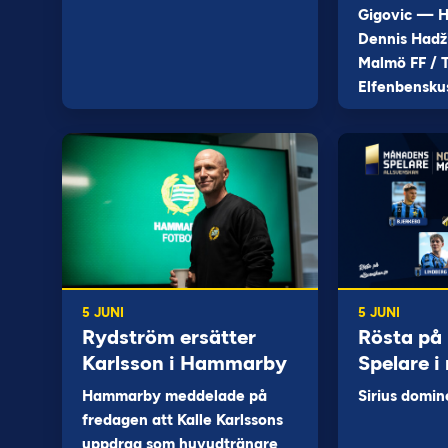
Gigovic — H
Dennis Hadž
Malmö FF / T
Elfenbensku
5 JUNI
5 JUNI
Rydström ersätter
Rösta på
Karlsson i Hammarby
Spelare i
Hammarby meddelade på
Sirius domin
fredagen att Kalle Karlssons
uppdrag som huvudtränare