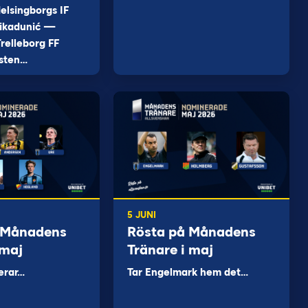
elsingborgs IF
ikadunić —
relleborg FF
sten…
5 JUNI
 Månadens
Rösta på Månadens
 maj
Tränare i maj
erar…
Tar Engelmark hem det…