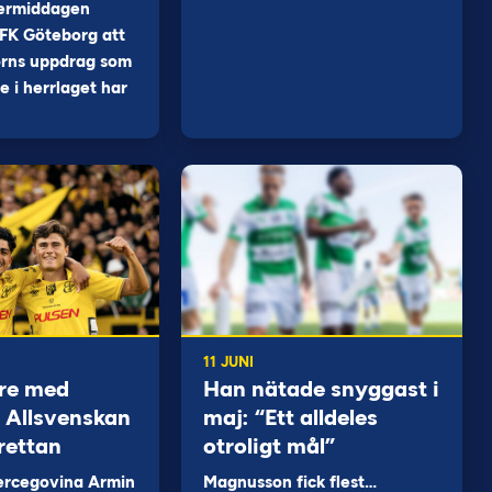
ermiddagen
FK Göteborg att
orns uppdrag som
 i herrlaget har
11 JUNI
re med
Han nätade snyggast i
 i Allsvenskan
maj: “Ett alldeles
rettan
otroligt mål”
ercegovina Armin
Magnusson fick flest…