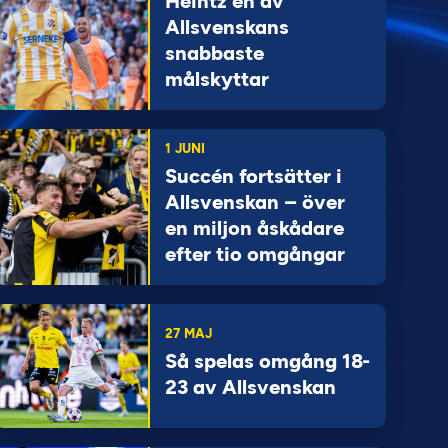
Heintz en av
Allsvenskans
snabbaste
målskyttar
1 JUNI
Succén fortsätter i
Allsvenskan – över
en miljon åskådare
efter tio omgångar
27 MAJ
Så spelas omgång 18-
23 av Allsvenskan