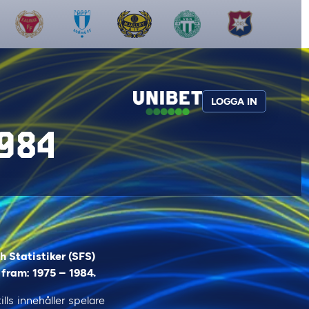
LOGGA IN
984
h Statistiker (SFS)
 fram: 1975 – 1984.
lls innehåller spelare