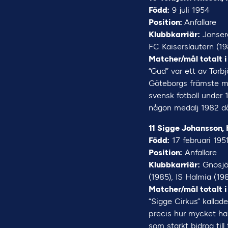
Född:
9 juli 1954
Position:
Anfallare
Klubbkarriär:
Jonsere
FC Kaiserslautern (19
Matcher/mål totalt i
“Gud” var ett av Tor
Göteborgs främste må
svensk fotboll under 
någon medalj 1982 då
11 Sigge Johansson,
Född:
17 februari 195
Position:
Anfallare
Klubbkarriär:
Gnosjö 
(1985), IS Halmia (19
Matcher/mål totalt i
“Sigge Cirkus” kallad
precis hur mycket han
som starkt bidrog til