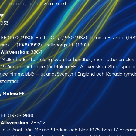
t brödrapar, för att vara exakt.
FF
1953
FF (1972-1980), Bristol City (1980-1982), Toronto Blizzard (19
orgs IF (1989-1992), Trelleborgs FF (1992)
 Allsvenskan:
330/1
Möller hade stor talang även för handboll, men fotbollen blev
 19-åring debuterade för Malmö FF i Allsvenskan. Straffspecial
s de himmelsblå – utlandsäventyr i England och Kanada rymd
artitlar.
, Malmö FF
FF (1975-1988)
 Allsvenskan:
285/12
inte långt från Malmö Stadion och blev 1975, bara 17 år gam