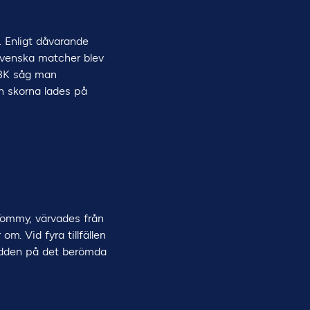
. Enligt dåvarande
svenska matcher blev
 HBK såg man
n skorna lades på
 Tommy, värvades från
m. Vid fyra tillfällen
ädden på det berömda