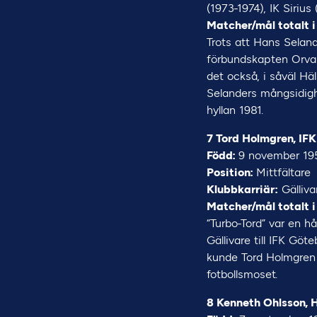
(1973-1974), IK Siriu
Matcher/mål totalt i
Trots att Hans Seland
förbundskapten Orvar
det också, i såväl Hä
Selanders mångsidigh
hyllan 1981.
7 Tord Holmgren, IF
Född:
9 november 19
Position:
Mittfältare
Klubbkarriär:
Gälliva
Matcher/mål totalt i
“Turbo-Tord” var en 
Gällivare till IFK Gö
kunde Tord Holmgren
fotbollsmoset.
8 Kenneth Ohlsson,