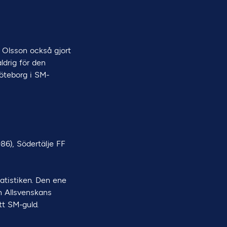
 Olsson också gjort
ldrig för den
Göteborg i SM-
86), Södertälje FF
atistiken. Den ene
n Allsvenskans
tt SM-guld.