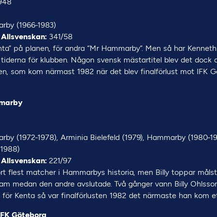
948
by (1966-1983)
 Allsvenskan:
341/58
enta” på planen, för andra “Mr Hammarby”. Men så har Kenneth
iderna för klubben. Någon svensk mästartitel blev det dock a
ren, som kom närmast 1982 när det blev finalförlust mot IFK 
mmarby
by (1972-1978), Arminia Bielefeld (1979), Hammarby (1980-19
(1988)
 Allsvenskan:
221/97
rt flest matcher i Hammarbys historia, men Billy toppar målst
fram medan den andre avslutade. Två gånger vann Billy Ohlsso
m för Kenta så var finalförlusten 1982 det närmaste han kom e
 IFK Göteborg