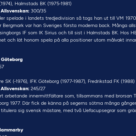
s (1974), Halmstads BK (1975-1981)
 Allsvenskan:
300/35
er spelade i landets tredjedivision så togs han ut till VM 1970
 Bergmark var han Sveriges första moderna back. Många all
lsingborgs IF som IK Sirius och till sist i Halmstads BK. Hos
et och lät honom spela på alla positioner utom målvakt inna
K Göteborg
57
re SK (-1976), IFK Göteborg (1977-1987), Fredrikstad FK (1988)
 Allsvenskan:
245/27
hårt arbetande innermittfältare som, tillsammans med brorsan
teborg 1977. Där fick de känna på segerns sötma många gånger o
 titulera sig svensk mästare, med två Uefacupsegrar som gr
 Hammarby