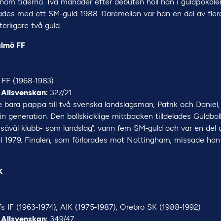
nom tiderna. Två månader efter debuten höll han i guldpokale
tades med ett SM-guld 1988. Däremellan var han en del av fle
erligare två guld.
almö FF
FF (1968-1983)
 Allsvenskan:
327/21
 bara pappa till två svenska landslagsman, Patrik och Daniel
in generation. Den bollskicklige mittbacken tilldelades Guldbol
i såväl klubb- som landslag”, vann fem SM-guld och var en de
 1979. Finalen, som förlorades mot Nottingham, missade han
K
s IF (1963-1974), AIK (1975-1987), Örebro SK (1988-1992)
 Allsvenskan:
349/47