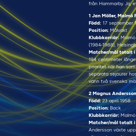
från Hammarby. Ja, et
1 Jan Möller, Malmö 
Född:
17 september 
Position:
Målvakt
Klubbkarriär:
Malmö 
(1984-1988), Helsingb
Matcher/mål totalt i
194 centimeter långe 
prioritet när han som
separata sejourer ho
vann två svenska mäst
2 Magnus Andersson
Född:
23 april 1958
Position:
Back
Klubbkarriär:
Malmö 
Matcher/mål totalt i
Andersson växte upp 