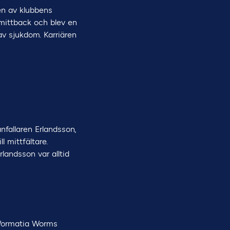
 en av klubbens
 mittback och blev en
v sjukdom. Karriären
fallaren Erlandsson,
 mittfältare.
rlandsson var alltid
, Wormatia Worms