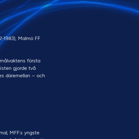
82-1983), Malmö FF
 målvaktens första
isten gjorde två
es däremellan – och
mal, MFF:s yngste