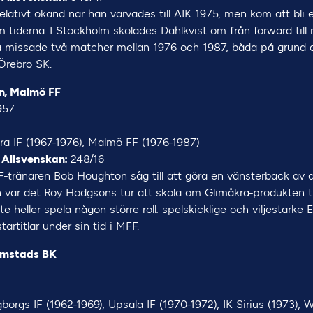
elativt okänd när han värvades till AIK 1975, men kom att bli
 tiderna. I Stockholm skolades Dahlkvist om från forward till
a missade två matcher mellan 1976 och 1987, båda på grund a
Örebro SK.
n, Malmö FF
957
a IF (1967-1976), Malmö FF (1976-1987)
 Allsvenskan:
248/16
-tränaren Bob Houghton såg till att göra en vänsterback av an
n var det Roy Hodgsons tur att skola om Glimåkra-produkten till
e heller spela någon större roll: spelskicklige och viljestarke E
artitlar under sin tid i MFF.
lmstads BK
borgs IF (1962-1969), Upsala IF (1970-1972), IK Sirius (1973)