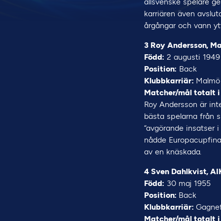
allsvenske spelare ge
karriären även avslu
årgångar och vann ytt
3 Roy Andersson, M
Född:
2 augusti 1949
Position:
Back
Klubbkarriär:
Malmö 
Matcher/mål totalt i
Roy Andersson är inte
bästa spelarna från s
“avgörande insatser 
nådde Europacupfinal
av en knäskada.
4 Sven Dahlkvist, AI
Född:
30 maj 1955
Position:
Back
Klubbkarriär:
Gagnef
Matcher/mål totalt i