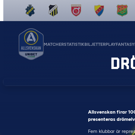
MATCHER
STATISTIK
BILJETTER
PLAY
FANTASY
DR
Allsvenskan firar 10
presenteras drömelvo
Fem klubbar är repres