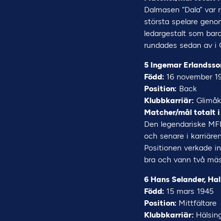
Dalmasen “Dala” var r
största spelare genom
ledargestalt som bar
rundades sedan av i 
5 Ingemar Erlandsso
Född:
16 november 1
Position:
Back
Klubbkarriär:
Glimåkr
Matcher/mål totalt i
Den legendariske MFF
och senare i karriäre
Positionen verkade int
bra och vann två mäst
6 Hans Selander, Ha
Född:
15 mars 1945
Position:
Mittfältare
Klubbkarriär:
Hälsing