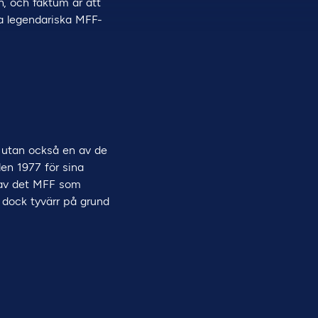
n, och faktum är att
ra legendariska MFF-
, utan också en av de
len 1977 för sina
l av det MFF som
 dock tyvärr på grund