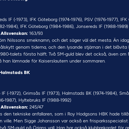
ds IF (-1973), IFK Göteborg (1974-1976), PSV (1976-1977), IFK
82-1984), IFK Göteborg (1984-1986), Jonsereds IF (1988-1989)
 Allsvenskan:
163/93
björn Nilssons smeknamn, och det säger väl det mesta. Än idag
lskytt genom tiderna, och den lysande stjärnan i det blåvit
1980-talets första hälft. Två SM-guld blev det också, även om
 han lämnade för Kaiserslautern under sommaren.
 Halmstads BK
1
IF (-1972), Grimsås IF (1973), Halmstads BK (1974-1984), Sm
86-1987), Hyltebruks IF (1988-1992)
 Allsvenskan:
245/47
es den tekniske anfallaren, som i Roy Hodgsons HBK hade tillåt
 ville. Men Sigge Johansson var också en frisparksspecialist 
l två SM-guld på Örjans vall. Han har också klubbrekordet för a