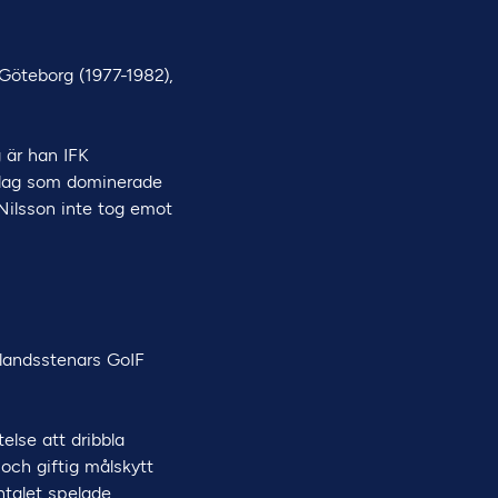
 Göteborg (1977-1982),
 är han IFK
a lag som dominerade
 Nilsson inte tog emot
ålandsstenars GoIF
else att dribbla
och giftig målskytt
ntalet spelade