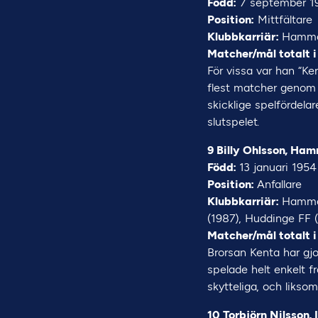
Född:
7 september 1
Position:
Mittfältare
Klubbkarriär:
Hammar
Matcher/mål totalt i
För vissa var han “K
flest matcher genom t
skicklige spelfördela
slutspelet.
9 Billy Ohlsson, Ha
Född:
13 januari 1954
Position:
Anfallare
Klubbkarriär:
Hammar
(1987), Huddinge FF 
Matcher/mål totalt i
Brorsan Kenta har gjo
spelade helt enkelt 
skytteliga, och likso
10 Torbjörn Nilsson,