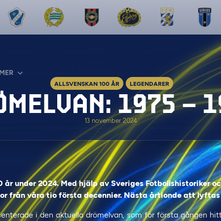
MER
ALLSVENSKAN 100 ÅR
LEGENDARER
ÖMELVAN: 1975 – 1
13 november 2024
0 år under 2024. Med hjälp av Sveriges Fotbollshistoriker oc
r från våra tio första decennier. Nästa årtionde att lyftas
enterade i den aktuella drömelvan, som för första gången hitti