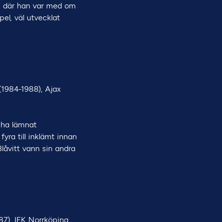
g, där han var med om
pel, väl utvecklat
(1984-1988), Ajax
t ha lämnat
yra till inklämt innan
låvitt vann sin andra
87), IFK Norrköping