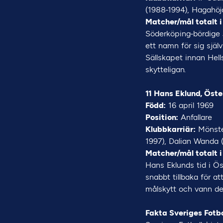
(1988-1994), Hagahöj
Matcher/mål totalt i
Söderköping-bördige 
ett namn för sig själv
Sällskapet innan He
skytteligan.
11 Hans Eklund, Öste
Född:
16 april 1969
Position:
Anfallare
Klubbkarriär:
Mönster
1997), Dalian Wanda (
Matcher/mål totalt i
Hans Eklunds tid i Ös
snabbt tillbaka för 
målskytt och vann den
Fakta Sveriges Fotbo