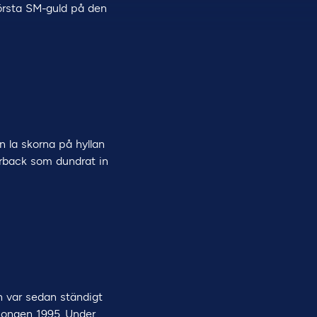
första SM-guld på den
n la skorna på hyllan
terback som dundrat in
ch var sedan ständigt
äsongen 1995. Under