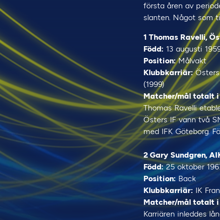
första åren av period
slanten. Något som til
1 Thomas Ravelli, Ös
Född:
13 augusti 195
Position:
Målvakt
Klubbkarriär:
Östers 
(1999)
Matcher/mål totalt i
Thomas Ravelli etabl
Östers IF vann två S
med IFK Göteborg. För
2 Gary Sundgren, AI
Född:
25 oktober 196
Position:
Back
Klubbkarriär:
IK Fran
Matcher/mål totalt i
Karriären inleddes l