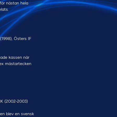
 för nästan hela
lats.
1998), Östers IF
ktade kassen när
 sex mästartecken
AIK (2002-2003)
ren blev en svensk