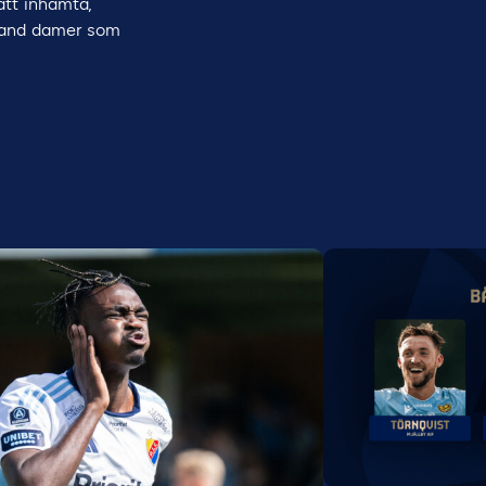
 att inhämta,
bland damer som