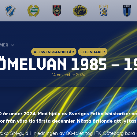
MER
ALLSVENSKAN 100 ÅR
LEGENDARER
ÖMELVAN 1985 – 1
14 november 2024
0 år under 2024. Med hjälp av Sveriges Fotbollshistoriker oc
r från våra tio första decennier. Nästa årtionde att lyftas
e raka SM-guld i inledningen av 80-talet tog IFK Göteborg bara