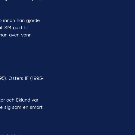
b innan han gjorde
t SM-guld till
 han även vann
5), Östers IF (1995-
ter och Eklund var
te sig som en smart