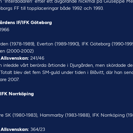
n “Interdödaren” efter ett avgörande nickmål på Giuseppe M
leborgs FF till topplaceringar både 1992 och 1993.
gårdens IF/IFK Göteborg
1966
den (1978-1989), Everton (1989-1990), IFK Göteborg (1990-199
den (2000-2002)
 Allsvenskan:
241/46
n inledde vårt berörda årtionde i Djurgården, men skördade d
. Totalt blev det fem SM-guld under tiden i Blåvitt, där han se
are 2007.
 IFK Norrköping
re SK (1980-1983), Hammarby (1983-1988), IFK Norrköping (198
 Allsvenskan:
364/23