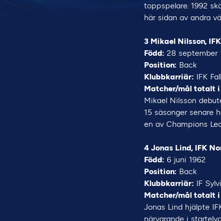
toppspelare. 1992 skö
här sidan av andra vär
3 Mikael Nilsson, IF
Född:
28 september 
Position:
Back
Klubbkarriär:
IFK Fal
Matcher/mål totalt i
Mikael Nilsson debute
15 säsonger senare ha
en av Champions Leag
4 Jonas Lind, IFK No
Född:
6 juni 1962
Position:
Back
Klubbkarriär:
IF Sylv
Matcher/mål totalt i
Jonas Lind hjälpte IFK
närvarande i startelv