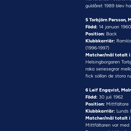
guldåret 1989 blev ha
5 Torbjörn Persson, 
Född:
14 januari 1960
Position:
Back
Klubbkarriär:
Ramlösa
(1996-1997)
Matcher/mål totalt i
Helsingborgaren Torbj
raka seriesegrar mell
fick sällan de stora r
6 Leif Engqvist, Mal
Född:
30 juli 1962
Position:
Mittfältare
Klubbkarriär:
Lunds B
Matcher/mål totalt i
Mittfältaren var med