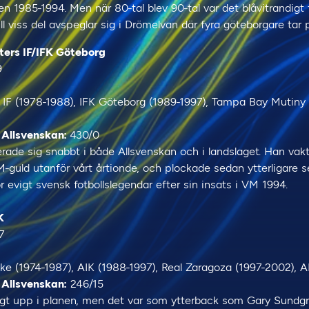
en 1985-1994. Men när 80-tal blev 90-tal var det blåvitrandigt
l viss del avspeglar sig i Drömelvan där fyra göteborgare tar p
ters IF/IFK Göteborg
9
IF (1978-1988), IFK Göteborg (1989-1997), Tampa Bay Mutiny (
 Allsvenskan:
430/0
erade sig snabbt i både Allsvenskan och i landslaget. Han va
M-guld utanför vårt årtionde, och plockade sedan ytterligare
 evigt svensk fotbollslegendar efter sin insats i VM 1994.
K
7
ke (1974-1987), AIK (1988-1997), Real Zaragoza (1997-2002), 
 Allsvenskan:
246/15
ångt upp i planen, men det var som ytterback som Gary Sundg