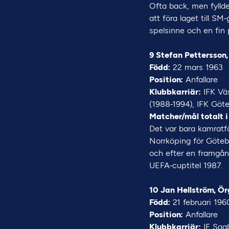
Ofta back, men fyllde
att föra laget till SM
spelsinne och en fin 
9 Stefan Pettersson
Född:
22 mars 1963
Position:
Anfallare
Klubbkarriär:
IFK Väs
(1988-1994), IFK Göt
Matcher/mål totalt i
Det var bara kamratfö
Norrköping för Götebo
och efter en framgång
UEFA-cuptitel 1987.
10 Jan Hellström, Ör
Född:
21 februari 196
Position:
Anfallare
Klubbkarriär:
IF Saab