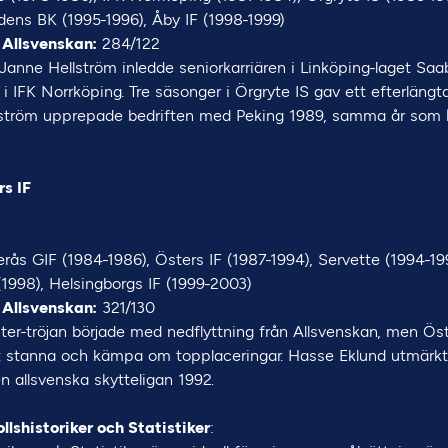
dens BK (1995-1996), Åby IF (1998-1999)
 Allsvenskan:
284/122
Janne Hellström inledde seniorkarriären i Linköping-laget Saa
 i IFK Norrköping. Tre säsonger i Örgryte IS gav ett efterlängta
llström upprepade bedriften med Peking 1989, samma år som
rs IF
ås GIF (1984-1986), Östers IF (1987-1994), Servette (1994-199
1998), Helsingborgs IF (1999-2003)
 Allsvenskan:
321/130
ter-tröjan började med nedflyttning från Allsvenskan, men Ös
att stanna och kämpa om topplaceringar. Hasse Eklund utmärk
 allsvenska skytteligan 1992.
llshistoriker och Statistiker
: