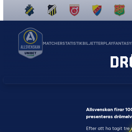
MATCHER
STATISTIK
BILJETTER
PLAY
FANTASY
DR
Allsvenskan firar 10
presenteras drömelvo
Efter att ha tagit tr