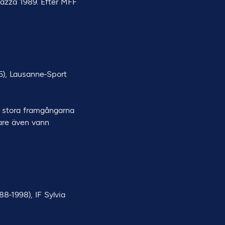
eazza 1989. Efter MFF
5), Lausanne-Sport
e stora framgångarna
nare även vann
8-1998), IF Sylvia