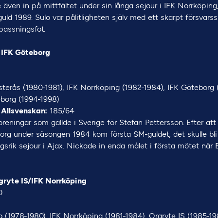
 även in på mittfältet under sin långa sejour i IFK Norrköpin
-guld 1989. Sulo var pålitligheten själv med ett skarpt försvarss
passningsfot.
, IFK Göteborg
terås (1980-1981), IFK Norrköping (1982-1984), IFK Göteborg 
eborg (1994-1998)
 Allsvenskan:
185/64
reningar som gällde i Sverige för Stefan Pettersson. Efter at
rg under säsongen 1984 kom första SM-guldet, det skulle bli f
srik sejour i Ajax. Nickade in enda målet i första mötet när B
gryte IS/IFK Norrköping
0
 (1978-1980), IFK Norrköping (1981-1984), Örgryte IS (1985-19