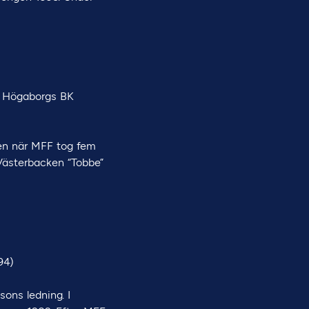
, Högaborgs BK
jen när MFF tog fem
 Västerbacken “Tobbe”
94)
ons ledning. I