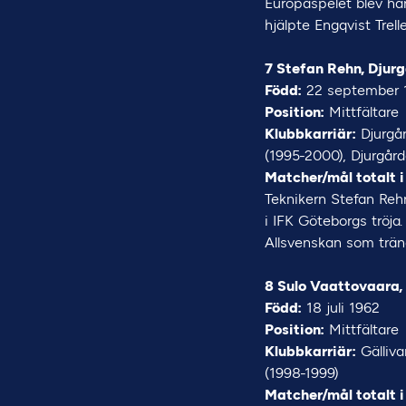
Europaspelet blev ha
hjälpte Engqvist Trel
7 Stefan Rehn, Djur
Född:
22 september 
Position:
Mittfältare
Klubbkarriär:
Djurgår
(1995-2000), Djurgår
Matcher/mål totalt i
Teknikern Stefan Reh
i IFK Göteborgs tröja
Allsvenskan som trän
8 Sulo Vaattovaara,
Född:
18 juli 1962
Position:
Mittfältare
Klubbkarriär:
Gälliva
(1998-1999)
Matcher/mål totalt i