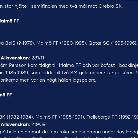
n stor hjälte i semifinalen med två mål mot Örebro SK.
Malmö FF
 BoIS (?-1979), Malmö FF (1980-1995), Qatar SC (1995-1996)
 Allsvenskan:
281/11
örn Persson kom tidigt till Malmö FF och var bofast i backlin
an 1985-1989, som ledde till två SM-guld under slutspelsåren.
ubrikerna men var en högt hållen lagspelare.
mö FF
K (1982-1984), Malmö FF (1985-1991), Trelleborgs FF (1992-19
 Allsvenskan:
219/39
 på hela resan mot de fem raka seriesegrarna under Roy Hodgs