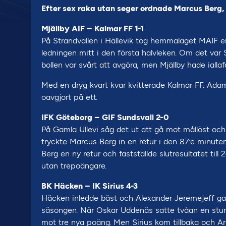
Efter sex raka utan seger ordnade Marcus Berg, 
Mjällby AIF – Kalmar FF 1-1
På Strandvallen i Hällevik tog hemmalaget MAIF 
ledningen mitt i den första halvleken. Om det var
bollen var svårt att avgöra, men Mjällby hade iallafa
Med en dryg kvart kvar kvitterade Kalmar FF. Adam
oavgjort på ett.
IFK Göteborg – GIF Sundsvall 2-0
På Gamla Ullevi såg det ut att gå mot mållöst och
tryckte Marcus Berg in en retur i den 87:e minuten
Berg en ny retur och fastställde slutresultatet til
utan trepoängare.
BK Häcken – IK Sirius 4-3
Häcken inledde bäst och Alexander Jeremejeff ga
säsongen. När Oskar Uddenäs satte tvåan en stun
mot tre nya poäng. Men Sirius kom tillbaka och Ar