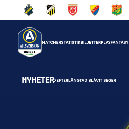
MATCHER
STATISTIK
BILJETTER
PLAY
FANTASY
NYHETER
EFTERLÄNGTAD BLÅVIT SEGER