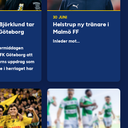
30 JUNI
jörklund tar
Helstrup ny tränare i
 Göteborg
Malmö FF
Inleder mot…
ermiddagen
FK Göteborg att
orns uppdrag som
 i herrlaget har