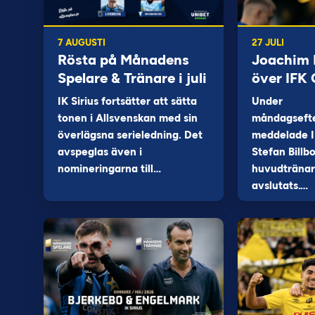
7 AUGUSTI
27 JULI
Rösta på Månadens
Joachim B
Spelare & Tränare i juli
över IFK
IK Sirius fortsätter att sätta
Under
tonen i Allsvenskan med sin
måndagseft
överlägsna serieledning. Det
meddelade I
avspeglas även i
Stefan Billb
nomineringarna till…
huvudtränare
avslutats.…