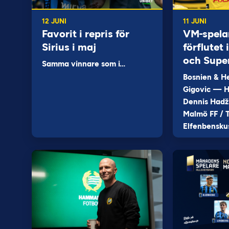
12 JUNI
11 JUNI
Favorit i repris för
VM-spela
Sirius i maj
förflutet
och Supe
Samma vinnare som i…
Bosnien & H
Gigovic — H
Dennis Hadž
Malmö FF / T
Elfenbensku