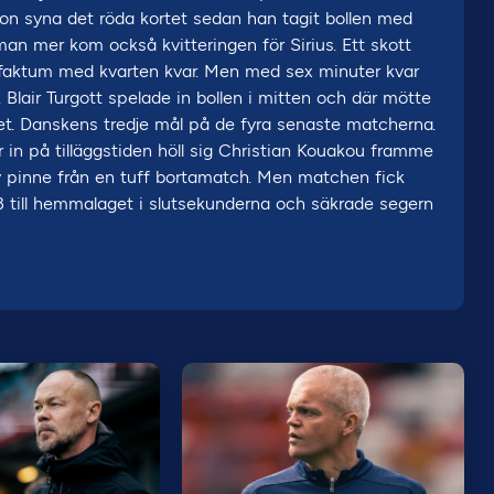
n syna det röda kortet sedan han tagit bollen med
an mer kom också kvitteringen för Sirius. Ett skott
tt faktum med kvarten kvar. Men med sex minuter kvar
 Blair Turgott spelade in bollen i mitten och där mötte
et. Danskens tredje mål på de fyra senaste matcherna.
in på tilläggstiden höll sig Christian Kouakou framme
ny pinne från en tuff bortamatch. Men matchen fick
-3 till hemmalaget i slutsekunderna och säkrade segern