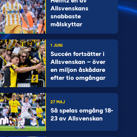
Heintz en av
Allsvenskans
snabbaste
målskyttar
1 JUNI
Succén fortsätter i
Allsvenskan – över
en miljon åskådare
efter tio omgångar
27 MAJ
Så spelas omgång 18-
23 av Allsvenskan