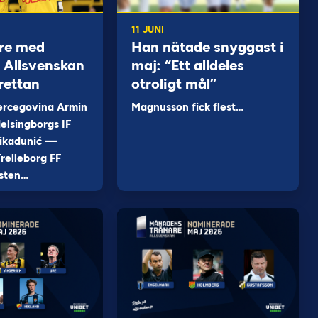
11 JUNI
re med
Han nätade snyggast i
 i Allsvenskan
maj: “Ett alldeles
rettan
otroligt mål”
ercegovina Armin
Magnusson fick flest…
elsingborgs IF
ikadunić —
relleborg FF
sten…