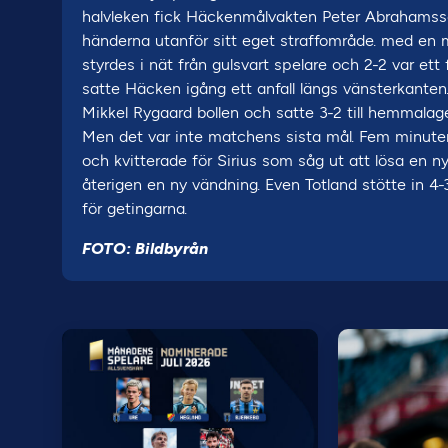
halvleken fick Häckenmålvakten Peter Abrahamsso
händerna utanför sitt eget straffområde. med en m
styrdes i nät från gulsvart spelare och 2-2 var e
satte Häcken igång ett anfall längs vänsterkanten.
Mikkel Rygaard bollen och satte 3-2 till hemmalag
Men det var inte matchens sista mål. Fem minuter 
och kvitterade för Sirius som såg ut att lösa en 
återigen en ny vändning. Even Totland stötte in 4
för getingarna.
FOTO: Bildbyrån