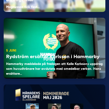
Magnusson fick flest…
5 JUNI
Rydström ersätter Karlsson i Hammarby
Hammarby meddelade på fredagen att Kalle Karlssons uppdrag
som huvudtränare har avslutats med omedelbar verkan. Hans
ersättare…