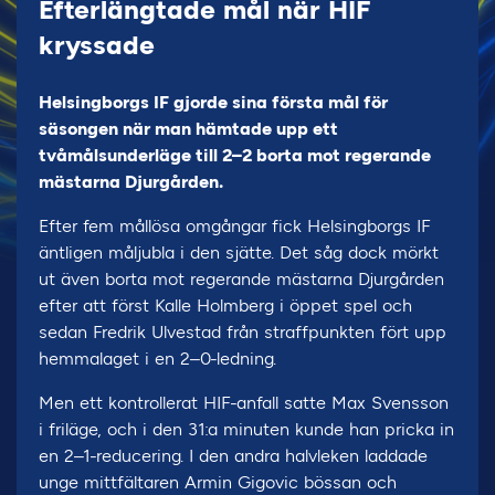
Efterlängtade mål när HIF
kryssade
Helsingborgs IF gjorde sina första mål för
säsongen när man hämtade upp ett
tvåmålsunderläge till 2–2 borta mot regerande
mästarna Djurgården.
Efter fem mållösa omgångar fick Helsingborgs IF
äntligen måljubla i den sjätte. Det såg dock mörkt
ut även borta mot regerande mästarna Djurgården
efter att först Kalle Holmberg i öppet spel och
sedan Fredrik Ulvestad från straffpunkten fört upp
hemmalaget i en 2–0-ledning.
Men ett kontrollerat HIF-anfall satte Max Svensson
i friläge, och i den 31:a minuten kunde han pricka in
en 2–1-reducering. I den andra halvleken laddade
unge mittfältaren Armin Gigovic bössan och