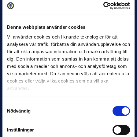
30 JUNI
Helstrup ny tränare i Malmö FF
Denna webbplats använder cookies
Inleder mot…
Vi använder cookies och liknande teknologier för att
analysera vår trafik, förbättra din användarupplevelse och
för att rikta anpassad information och marknadsföring till
dig. Den information som samlas in kan komma att delas
med sociala medier och annons- och analysföretag som
vi samarbeter med. Du kan nedan välja att acceptera alla
cookies eller välja vilka cookies som du vill ska
användas.
12 JUNI
Samtyckesval
Favorit i repris för Sirius i maj
Nödvändig
Samma vinnare som i…
Inställningar