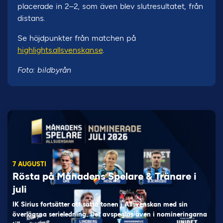
placerade in 2–2, som även blev slutresultatet, från
distans.
Se höjdpunkter från matchen på
highlights.allsvenskan.se
.
Foto: bildbyrån
7 AUGUSTI
Rösta på Månadens Spelare & Tränare i
juli
IK Sirius fortsätter att sätta tonen i Allsvenskan med sin
överlägsna serieledning. Det avspeglas även i nomineringarna