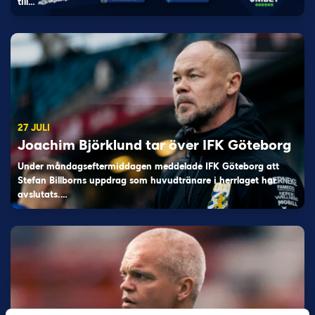
till…
27 JULI
Joachim Björklund tar över IFK Göteborg
Under måndagseftermiddagen meddelade IFK Göteborg att
Stefan Billborns uppdrag som huvudtränare i herrlaget har
avslutats.…