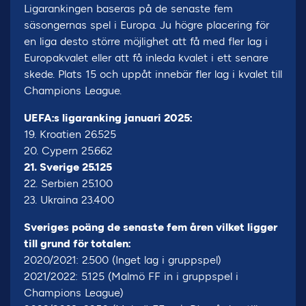
Ligarankingen baseras på de senaste fem
säsongernas spel i Europa. Ju högre placering för
en liga desto större möjlighet att få med fler lag i
Europakvalet eller att få inleda kvalet i ett senare
skede. Plats 15 och uppåt innebär fler lag i kvalet till
Champions League.
UEFA:s ligaranking januari 2025:
19. Kroatien 26.525
20. Cypern 25.662
21. Sverige 25.125
22. Serbien 25.100
23. Ukraina 23.400
Sveriges poäng de senaste fem åren vilket ligger
till grund för totalen:
2020/2021: 2.500 (Inget lag i gruppspel)
2021/2022: 5.125 (Malmö FF in i gruppspel i
Champions League)