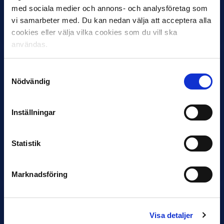
IK Sirius fortsätter att sätta tonen i Allsvenskan med sin
med sociala medier och annons- och analysföretag som
överlägsna serieledning. Det avspeglas även i nomineringarna
vi samarbeter med. Du kan nedan välja att acceptera alla
till…
cookies eller välja vilka cookies som du vill ska
användas.
Samtyckesval
Nödvändig
Inställningar
27 JULI
Joachim Björklund tar över IFK Göteborg
Under måndagseftermiddagen meddelade IFK Göteborg att
Statistik
Stefan Billborns uppdrag som huvudtränare i herrlaget har
avslutats.…
Marknadsföring
Visa detaljer