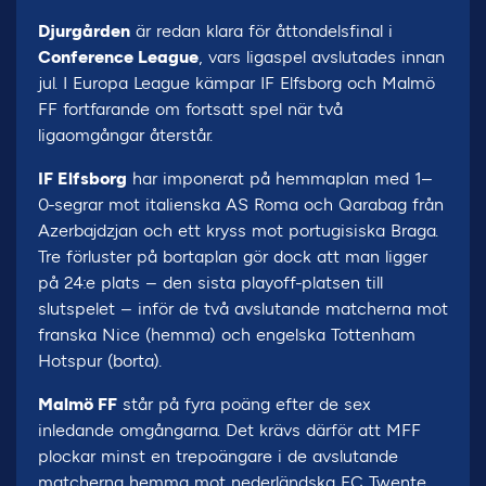
Djurgården
är redan klara för åttondelsfinal i
Conference League
, vars ligaspel avslutades innan
jul. I Europa League kämpar IF Elfsborg och Malmö
FF fortfarande om fortsatt spel när två
ligaomgångar återstår.
IF Elfsborg
har imponerat på hemmaplan med 1–
0-segrar mot italienska AS Roma och Qarabag från
Azerbajdzjan och ett kryss mot portugisiska Braga.
Tre förluster på bortaplan gör dock att man ligger
på 24:e plats – den sista playoff-platsen till
slutspelet – inför de två avslutande matcherna mot
franska Nice (hemma) och engelska Tottenham
Hotspur (borta).
Malmö FF
står på fyra poäng efter de sex
inledande omgångarna. Det krävs därför att MFF
plockar minst en trepoängare i de avslutande
matcherna hemma mot nederländska FC Twente