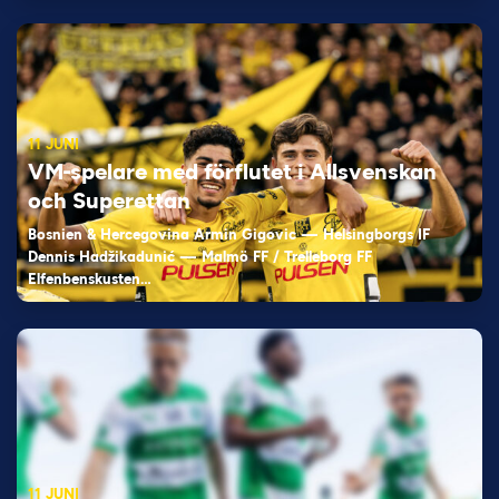
11 JUNI
VM-spelare med förflutet i Allsvenskan
och Superettan
Bosnien & Hercegovina Armin Gigovic — Helsingborgs IF
Dennis Hadžikadunić — Malmö FF / Trelleborg FF
Elfenbenskusten…
11 JUNI