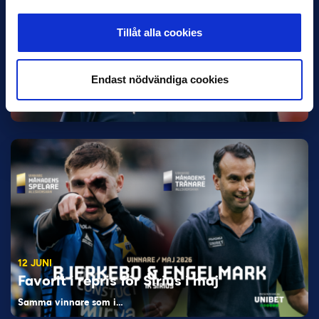
Tillåt alla cookies
30 JUNI
Endast nödvändiga cookies
Helstrup ny tränare i Malmö FF
Inleder mot…
12 JUNI
Favorit i repris för Sirius i maj
Samma vinnare som i…