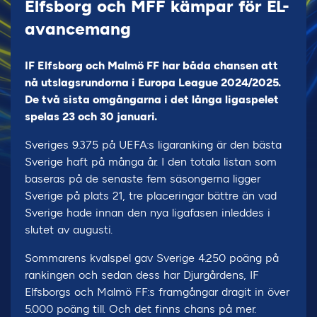
Elfsborg och MFF kämpar för EL-
avancemang
IF Elfsborg och Malmö FF har båda chansen att
nå utslagsrundorna i Europa League 2024/2025.
De två sista omgångarna i det långa ligaspelet
spelas 23 och 30 januari.
Sveriges 9.375 på UEFA:s ligaranking är den bästa
Sverige haft på många år. I den totala listan som
baseras på de senaste fem säsongerna ligger
Sverige på plats 21, tre placeringar bättre än vad
Sverige hade innan den nya ligafasen inleddes i
slutet av augusti.
Sommarens kvalspel gav Sverige 4.250 poäng på
rankingen och sedan dess har Djurgårdens, IF
Elfsborgs och Malmö FF:s framgångar dragit in över
5.000 poäng till. Och det finns chans på mer.