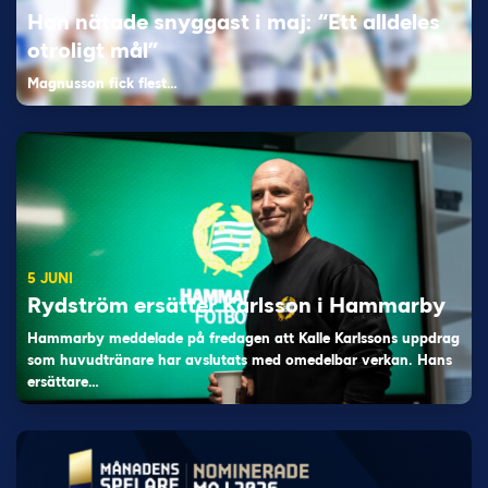
Han nätade snyggast i maj: “Ett alldeles
otroligt mål”
Magnusson fick flest…
5 JUNI
Rydström ersätter Karlsson i Hammarby
Hammarby meddelade på fredagen att Kalle Karlssons uppdrag
som huvudtränare har avslutats med omedelbar verkan. Hans
ersättare…