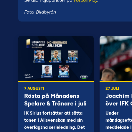
Se alla höjdpunkter på
Fotboll Play
.
Foto: Bildbyrån
7 AUGUSTI
27 JULI
Rösta på Månadens
Joachim B
Spelare & Tränare i juli
över IFK
IK Sirius fortsätter att sätta
Under
tonen i Allsvenskan med sin
måndagseft
överlägsna serieledning. Det
meddelade I