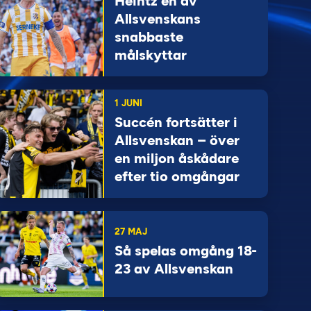
Heintz en av
Allsvenskans
snabbaste
målskyttar
1 JUNI
Succén fortsätter i
Allsvenskan – över
en miljon åskådare
efter tio omgångar
27 MAJ
Så spelas omgång 18-
23 av Allsvenskan