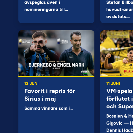
avspeglas även i
Stefan Billb
nomineringarna till…
huvudtränare
avslutats.…
12 JUNI
11 JUNI
Favorit i repris för
VM-spela
Sirius i maj
förflutet
och Supe
Samma vinnare som i…
Bosnien & H
Gigovic — H
Dennis Hadž