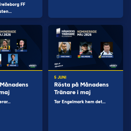
relleborg FF
sten…
5 JUNI
 Månadens
Rösta på Månadens
 maj
Tränare i maj
erar…
Tar Engelmark hem det…