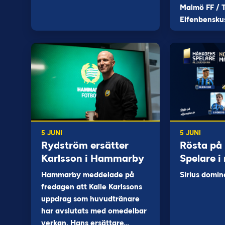
Malmö FF / T
Elfenbensku
5 JUNI
5 JUNI
Rydström ersätter
Rösta på
Karlsson i Hammarby
Spelare i
Hammarby meddelade på
Sirius domin
fredagen att Kalle Karlssons
uppdrag som huvudtränare
har avslutats med omedelbar
verkan. Hans ersättare…