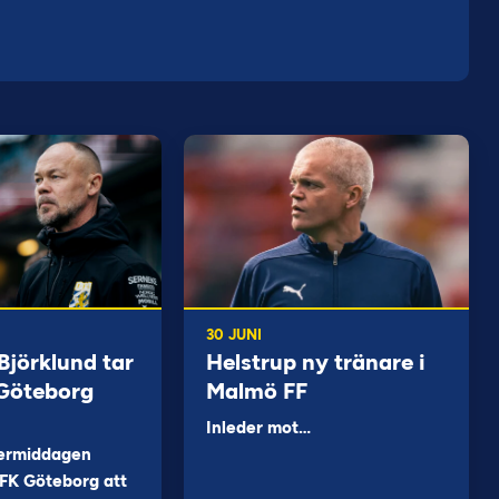
30 JUNI
jörklund tar
Helstrup ny tränare i
 Göteborg
Malmö FF
Inleder mot…
ermiddagen
FK Göteborg att