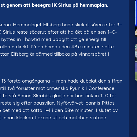
nast genom att besegra IK Sirius på hemmaplan.
rena. Hemmalaget Elfsborg hade slickat såren efter 3–
Sirius reste söderut efter att ha åkt på en sen 1–0-
yttes in i halvtid med uppgift att ge energi till
llaren direkt. På en hörna i den 48:e minuten satte
lettan Elfsborg är därmed tillbaka på vinnarspåret i
de 13 första omgångarna – men hade dubblat den siffran
till två förluster mot armenska Pyunik i Conference
 förstå Simon Skrabbs glädje när han fick in 1–0 för
este sig efter pausvilan. Nyförvärvet Ioannis Pittas
 det med att sätta 1–1 i den 58:e minuten. I slutet av
 innan klockan tickade ut och matchen slutade