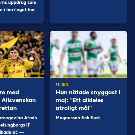
orns uppdrag som
 i herrlaget har
11 JUNI
re med
Han nätade snyggast i
 i Allsvenskan
maj: “Ett alldeles
rettan
otroligt mål”
ercegovina Armin
Magnusson fick flest…
elsingborgs IF
ikadunić —