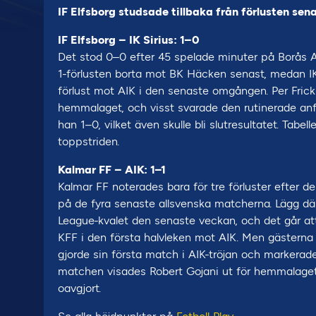
IF Elfsborg studsade tillbaka från förlusten se
IF Elfsborg – IK Sirius: 1–0
Det stod 0–0 efter 45 spelade minuter på Borås A
1-förlusten borta mot BK Häcken senast, medan IK 
förlust mot AIK i den senaste omgången. Per Frick b
hemmalaget, och visst svarade den rutinerade anfa
han 1–0, vilket även skulle bli slutresultatet. Tabel
toppstriden.
Kalmar FF – AIK: 1–1
Kalmar FF noterades bara för tre förluster efter 
på de fyra senaste allsvenska matcherna. Lägg där
League-kvalet den senaste veckan, och det går att
KFF i den första halvleken mot AIK. Men gästerna r
gjorde sin första match i AIK-tröjan och markerade
matchen visades Robert Gojani ut för hemmalaget
oavgjort.