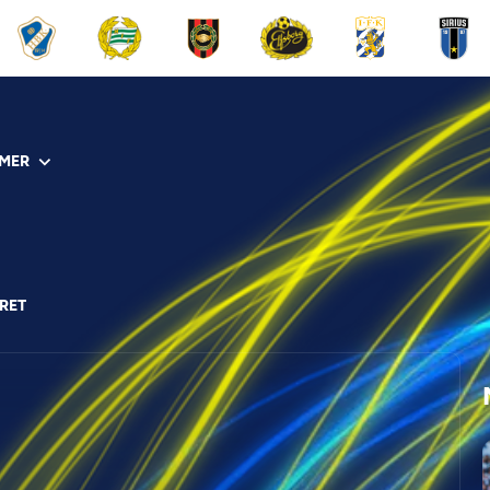
MER
RET