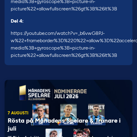
media%3B+gyroscope%3B+picture-in-
picture%22+allowfullscreen%26gt%3B%26lt%3B
Del 4:
https://youtube.com/watch?v=_b6vwG8PJ-
w%22+frameborder%3D%220%22+allow%3D%22accelero
media%3B+gyroscope%3B+picture-in-
picture%22+allowfullscreen%26gt%3B%26lt%3B
7 AUGUSTI
Rösta på Månadens Spelare & Tränare i
juli