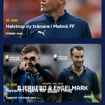
30 JUNI
Helstrup ny tränare i Malmö FF
Inleder mot…
12 JUNI
Favorit i repris för Sirius i maj
Samma vinnare som i…