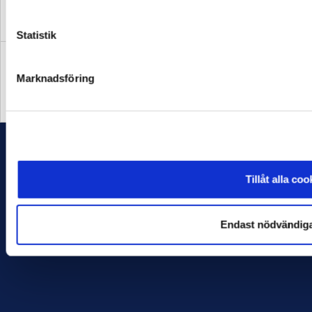
OFFICIELL LEVERANTÖR
OFFICIELL LEVERANTÖR
Statistik
Marknadsföring
OFFICIELL PARTNER
OFFICIELL LEVERANTÖR
FAQ
ALLMÄNNA VILLKOR
INTEGRITETSPOLICY
Tillåt alla coo
GDPR
COOKIES
Endast nödvändiga
© Allsvenskan 2026