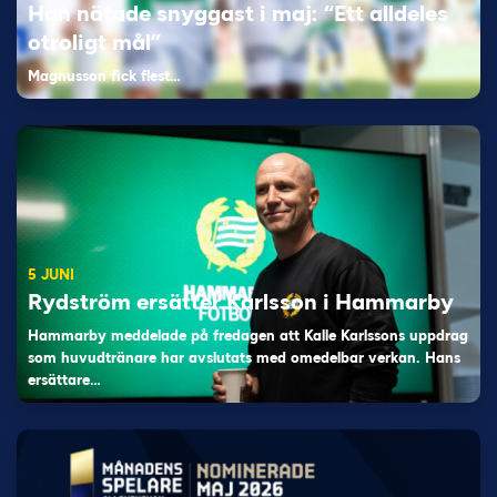
Han nätade snyggast i maj: “Ett alldeles
otroligt mål”
Magnusson fick flest…
5 JUNI
Rydström ersätter Karlsson i Hammarby
Hammarby meddelade på fredagen att Kalle Karlssons uppdrag
som huvudtränare har avslutats med omedelbar verkan. Hans
ersättare…