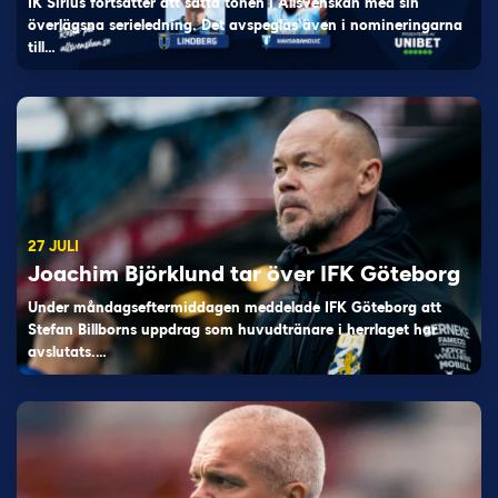
IK Sirius fortsätter att sätta tonen i Allsvenskan med sin
överlägsna serieledning. Det avspeglas även i nomineringarna
till…
27 JULI
Joachim Björklund tar över IFK Göteborg
Under måndagseftermiddagen meddelade IFK Göteborg att
Stefan Billborns uppdrag som huvudtränare i herrlaget har
avslutats.…