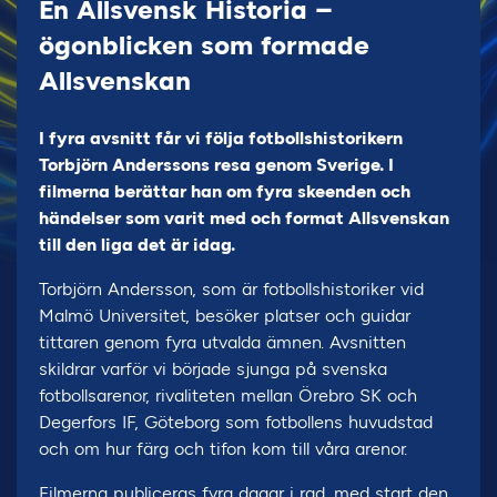
En Allsvensk Historia –
ögonblicken som formade
Allsvenskan
I fyra avsnitt får vi följa fotbollshistorikern
Torbjörn Anderssons resa genom Sverige. I
filmerna berättar han om fyra skeenden och
händelser som varit med och format Allsvenskan
till den liga det är idag.
Torbjörn Andersson, som är fotbollshistoriker vid
Malmö Universitet, besöker platser och guidar
tittaren genom fyra utvalda ämnen. Avsnitten
skildrar varför vi började sjunga på svenska
fotbollsarenor, rivaliteten mellan Örebro SK och
Degerfors IF, Göteborg som fotbollens huvudstad
och om hur färg och tifon kom till våra arenor.
Filmerna publiceras fyra dagar i rad, med start den