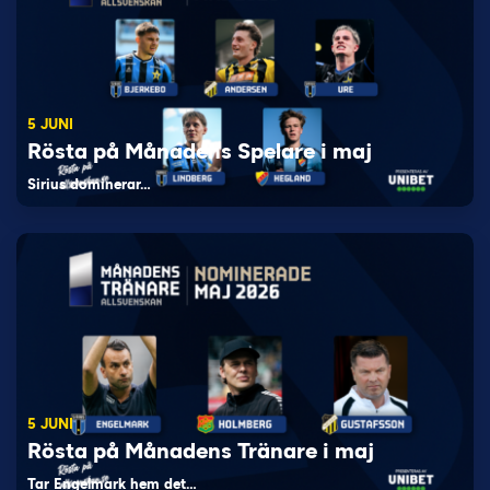
5 JUNI
Rösta på Månadens Spelare i maj
Sirius dominerar…
5 JUNI
Rösta på Månadens Tränare i maj
Tar Engelmark hem det…