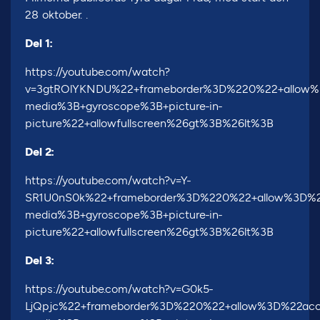
28 oktober. .
Del 1:
https://youtube.com/watch?
v=3gtROlYKNDU%22+frameborder%3D%220%22+allow%3
media%3B+gyroscope%3B+picture-in-
picture%22+allowfullscreen%26gt%3B%26lt%3B
Del 2:
https://youtube.com/watch?v=Y-
SR1U0nS0k%22+frameborder%3D%220%22+allow%3D%22
media%3B+gyroscope%3B+picture-in-
picture%22+allowfullscreen%26gt%3B%26lt%3B
Del 3:
https://youtube.com/watch?v=G0k5-
LjQpjc%22+frameborder%3D%220%22+allow%3D%22acce