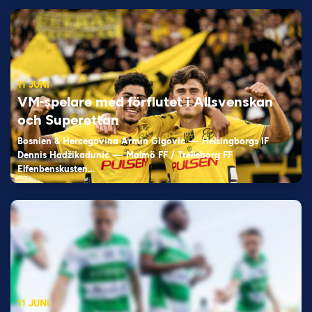
11 JUNI
VM-spelare med förflutet i Allsvenskan
och Superettan
Bosnien & Hercegovina Armin Gigovic — Helsingborgs IF
Dennis Hadžikadunić — Malmö FF / Trelleborg FF
Elfenbenskusten…
11 JUNI