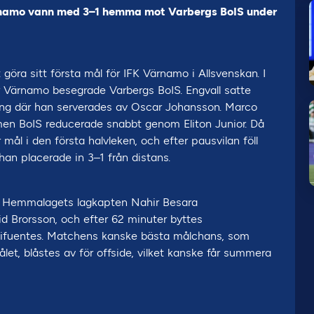
ärnamo vann med 3–1 hemma mot Varbergs BoIS under
öra sitt första mål för IFK Värnamo i Allsvenskan. I
 Värnamo besegrade Varbergs BoIS. Engvall satte
ning där han serverades av Oscar Johansson. Marco
 men BoIS reducerade snabbt genom Eliton Junior. Då
 mål i den första halvleken, och efter pausvilan föll
n han placerade in 3–1 från distans.
a. Hemmalagets lagkapten Nahir Besara
 Brorsson, och efter 62 minuter byttes
 Cifuentes. Matchens kanske bästa målchans, som
et, blåstes av för offside, vilket kanske får summera