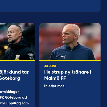
30 JUNI
jörklund tar
Helstrup ny tränare i
 Göteborg
Malmö FF
Inleder mot…
ermiddagen
FK Göteborg att
orns uppdrag som