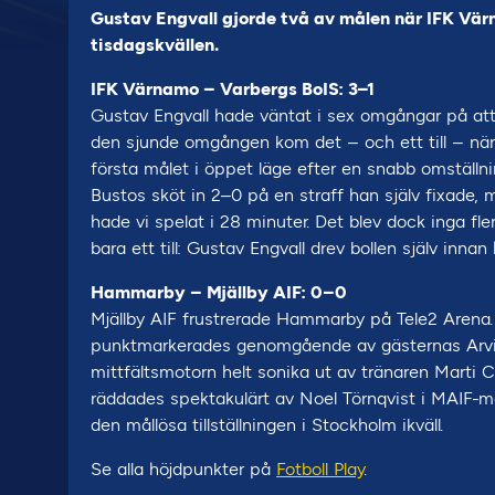
Gustav Engvall gjorde två av målen när IFK V
tisdagskvällen.
IFK Värnamo – Varbergs BoIS: 3–1
Gustav Engvall hade väntat i sex omgångar på att g
den sjunde omgången kom det – och ett till – när
första målet i öppet läge efter en snabb omställ
Bustos sköt in 2–0 på en straff han själv fixade,
hade vi spelat i 28 minuter. Det blev dock inga fler
bara ett till: Gustav Engvall drev bollen själv inna
Hammarby – Mjällby AIF: 0–0
Mjällby AIF frustrerade Hammarby på Tele2 Aren
punktmarkerades genomgående av gästernas Arvid
mittfältsmotorn helt sonika ut av tränaren Marti
räddades spektakulärt av Noel Törnqvist i MAIF-mål
den mållösa tillställningen i Stockholm ikväll.
Se alla höjdpunkter på
Fotboll Play
.