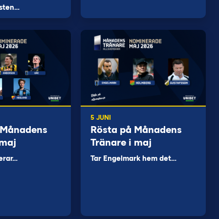
sten…
5 JUNI
 Månadens
Rösta på Månadens
 maj
Tränare i maj
erar…
Tar Engelmark hem det…