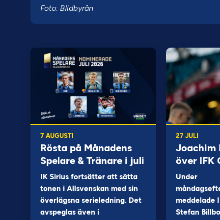
Foto: BIldbyrån
7 AUGUSTI
27 JULI
Rösta på Månadens
Joachim B
Spelare & Tränare i juli
över IFK
IK Sirius fortsätter att sätta
Under
tonen i Allsvenskan med sin
måndagseft
överlägsna serieledning. Det
meddelade I
avspeglas även i
Stefan Billb