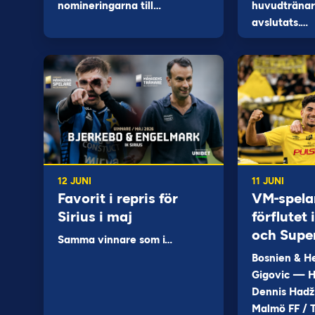
nomineringarna till…
huvudtränare
avslutats.…
12 JUNI
11 JUNI
Favorit i repris för
VM-spela
Sirius i maj
förflutet
och Supe
Samma vinnare som i…
Bosnien & H
Gigovic — H
Dennis Hadž
Malmö FF / T