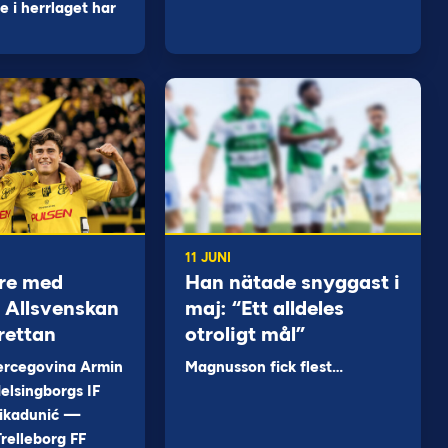
 i herrlaget har
11 JUNI
re med
Han nätade snyggast i
 i Allsvenskan
maj: “Ett alldeles
rettan
otroligt mål”
ercegovina Armin
Magnusson fick flest…
elsingborgs IF
ikadunić —
relleborg FF