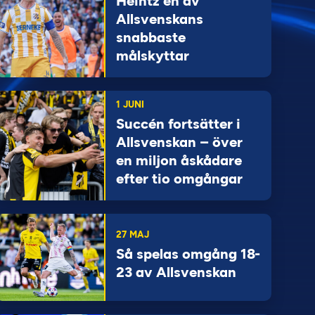
Heintz en av
Allsvenskans
snabbaste
målskyttar
1 JUNI
Succén fortsätter i
Allsvenskan – över
en miljon åskådare
efter tio omgångar
27 MAJ
Så spelas omgång 18-
23 av Allsvenskan