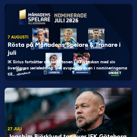
7 AUGUSTI
Rösta på Månadens Spelare & Tränare i
juli
IK Sirius fortsätter att sätta tonen i Allsvenskan med sin
överlägsna serieledning. Det avspeglas även i nomineringarna
till…
27 JULI
Joachim Björklund tar över IFK Göteborg