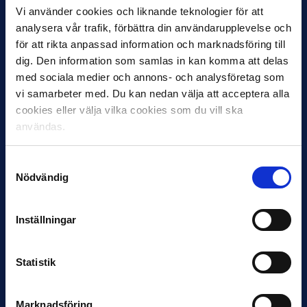
Vi använder cookies och liknande teknologier för att
analysera vår trafik, förbättra din användarupplevelse och
för att rikta anpassad information och marknadsföring till
dig. Den information som samlas in kan komma att delas
med sociala medier och annons- och analysföretag som
12 JUNI
Favorit i repris för Sirius i maj
vi samarbeter med. Du kan nedan välja att acceptera alla
cookies eller välja vilka cookies som du vill ska
Samma vinnare som i…
användas.
Samtyckesval
Nödvändig
Inställningar
11 JUNI
VM-spelare med förflutet i Allsvenskan
och Superettan
Statistik
Bosnien & Hercegovina Armin Gigovic — Helsingborgs IF
Dennis Hadžikadunić — Malmö FF / Trelleborg FF
Elfenbenskusten…
Marknadsföring