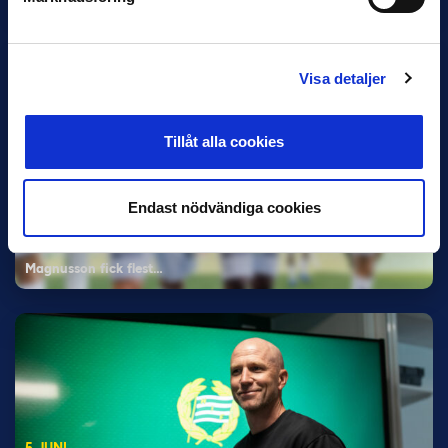
Visa detaljer
Tillåt alla cookies
11 JUNI
Endast nödvändiga cookies
Han nätade snyggast i maj: “Ett alldeles
otroligt mål”
Magnusson fick flest…
5 JUNI