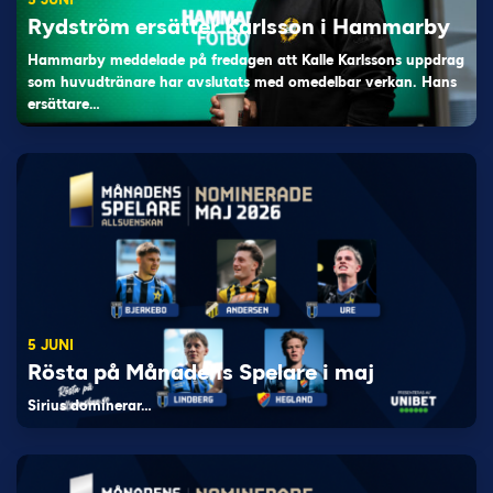
Rydström ersätter Karlsson i Hammarby
Hammarby meddelade på fredagen att Kalle Karlssons uppdrag
som huvudtränare har avslutats med omedelbar verkan. Hans
ersättare…
5 JUNI
Rösta på Månadens Spelare i maj
Sirius dominerar…